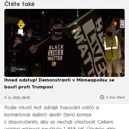
Čtěte také
Video
Ihned odstup! Demonstranti v Minneapolisu se
bouří proti Trumpovi
6 min čtení
5. lis 2020, 08:53
Podle mluvčí teď zahájili trasování voličů a
kontaktovali dalších devět členů komise
s doporučením, aby se nechali otestovat. Celkem