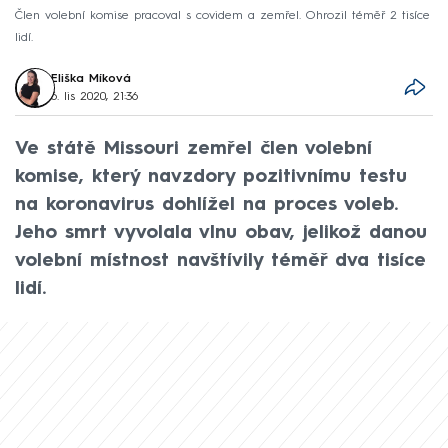
Člen volební komise pracoval s covidem a zemřel. Ohrozil téměř 2 tisíce
lidí.
Eliška Míková
6. lis 2020, 21:36
Ve státě Missouri zemřel člen volební
komise, který navzdory pozitivnímu testu
na koronavirus dohlížel na proces voleb.
Jeho smrt vyvolala vlnu obav, jelikož danou
volební místnost navštívily téměř dva tisíce
lidí.