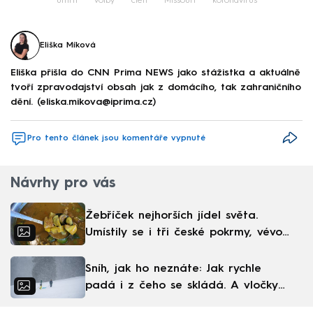
úmrtí
volby
člen
Missouri
koronavirus
Eliška Míková
Eliška přišla do CNN Prima NEWS jako stážistka a aktuálně
tvoří zpravodajství obsah jak z domácího, tak zahraničního
dění. (eliska.mikova@iprima.cz)
Pro tento článek jsou komentáře vypnuté
Návrhy pro vás
Žebříček nejhorších jídel světa.
Umístily se i tři české pokrmy, vévodí
skandinávská kuchyně
Sníh, jak ho neznáte: Jak rychle
padá i z čeho se skládá. A vločky
nejsou bílé