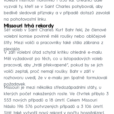
volební místnost navštívilo 1 858 lidí. Úředníci dále
vyzvali ty, kteří se v Saint Charles pohybovali, aby
bedlivě sledovali příznaky a v případě dotazů zavolali
na pohotovostní linku.
Missouri trhá rekordy
Šéf voleb v Saint Charles Kurt Bahr řekl, že členové
volební komise povinně měli roušky nebo obličejové
štíty. Mezi voliči a pracovníky také stála zábrana z
plexiskla.
V září volební úřad schytal kritiku ohledně e-mailu.
Měl vyžadovat po těch, co u listopadových voleb
pracovali, aby „hráli překvapené“, pokud by se jich
voliči zeptali, proč nemají roušky. Bahr v září v
rozhovoru uvedl, že v e-mailu jen špatně formulovali
požadavek.
Missouri je mezi několika středozápadními státy, u
kterých počet nakažených roste. Ve čtvrtek přibylo 3
553 nových případů a 18 úmrtí. Cekem Missouri
hlásilo 196 576 potvrzených případů a 3 106 úmrtí.
Stát také vytvořil nový rekord v počtu hospitalizací,