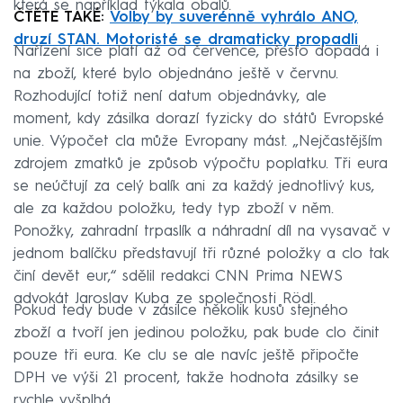
která se například týkala obalů.
ČTĚTE TAKÉ:
Volby by suverénně vyhrálo ANO,
druzí STAN. Motoristé se dramaticky propadli
Nařízení sice platí až od července, přesto dopadá i
na zboží, které bylo objednáno ještě v červnu.
Rozhodující totiž není datum objednávky, ale
moment, kdy zásilka dorazí fyzicky do států Evropské
unie. Výpočet cla může Evropany mást. „Nejčastějším
zdrojem zmatků je způsob výpočtu poplatku. Tři eura
se neúčtují za celý balík ani za každý jednotlivý kus,
ale za každou položku, tedy typ zboží v něm.
Ponožky, zahradní trpaslík a náhradní díl na vysavač v
jednom balíčku představují tři různé položky a clo tak
činí devět eur,“ sdělil redakci CNN Prima NEWS
advokát Jaroslav Kuba ze společnosti Rödl.
Pokud tedy bude v zásilce několik kusů stejného
zboží a tvoří jen jedinou položku, pak bude clo činit
pouze tři eura. Ke clu se ale navíc ještě připočte
DPH ve výši 21 procent, takže hodnota zásilky se
rychle vyšplhá.