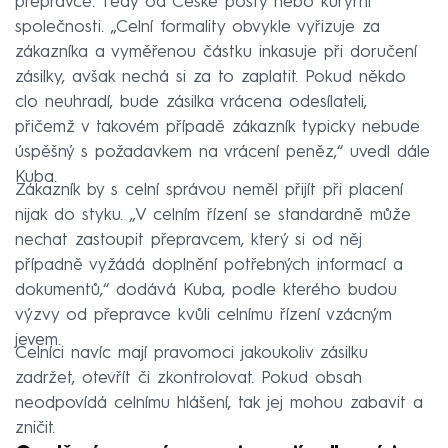
přepravce. Tedy od České pošty nebo kurýrní
společnosti. „Celní formality obvykle vyřizuje za
zákazníka a vyměřenou částku inkasuje při doručení
zásilky, avšak nechá si za to zaplatit. Pokud někdo
clo neuhradí, bude zásilka vrácena odesílateli,
přičemž v takovém případě zákazník typicky nebude
úspěšný s požadavkem na vrácení peněz,“ uvedl dále
Kuba.
Zákazník by s celní správou neměl přijít při placení
nijak do styku. „V celním řízení se standardně může
nechat zastoupit přepravcem, který si od něj
případně vyžádá doplnění potřebných informací a
dokumentů,“ dodává Kuba, podle kterého budou
výzvy od přepravce kvůli celnímu řízení vzácným
jevem.
Celníci navíc mají pravomoci jakoukoliv zásilku
zadržet, otevřít či zkontrolovat. Pokud obsah
neodpovídá celnímu hlášení, tak jej mohou zabavit a
zničit.