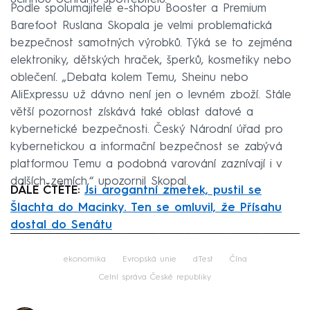
Podle spolumajitele e-shopu Booster a Premium
Barefoot Ruslana Skopala je velmi problematická
bezpečnost samotných výrobků. Týká se to zejména
elektroniky, dětských hraček, šperků, kosmetiky nebo
oblečení. „Debata kolem Temu, Sheinu nebo
AliExpressu už dávno není jen o levném zboží. Stále
větší pozornost získává také oblast datové a
kybernetické bezpečnosti. Český Národní úřad pro
kybernetickou a informační bezpečnost se zabývá
platformou Temu a podobná varování zaznívají i v
dalších zemích,“ upozornil Skopal.
DÁLE ČTĚTE:
Jsi arogantní zmetek, pustil se
Šlachta do Macinky. Ten se omluvil, že Přísahu
dostal do Senátu
Failed to fetch
ekonomika
Evropská unie
dTest
Čína
Celní správa České republiky