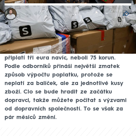
Ladislav Šustr
30. čvn 2026, 15:06
Od 1. července začíná platit nové evropské
clo uvalené na levné zásilky z asijských
online tržišť. Lidé si za nejmenší balíčky
připlatí tři eura navíc, neboli 75 korun.
Podle odborníků přináší největší zmatek
způsob výpočtu poplatku, protože se
neplatí za balíček, ale za jednotlivé kusy
zboží. Clo se bude hradit ze začátku
dopravci, takže můžete počítat s výzvami
od dopravních společností. To se však za
pár měsíců změní.