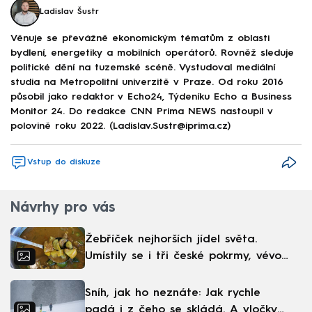
Ladislav Šustr
Věnuje se převážně ekonomickým tématům z oblasti
bydlení, energetiky a mobilních operátorů. Rovněž sleduje
politické dění na tuzemské scéně. Vystudoval mediální
studia na Metropolitní univerzitě v Praze. Od roku 2016
působil jako redaktor v Echo24, Týdeníku Echo a Business
Monitor 24. Do redakce CNN Prima NEWS nastoupil v
polovině roku 2022. (Ladislav.Sustr@iprima.cz)
Vstup do diskuze
Návrhy pro vás
Žebříček nejhorších jídel světa.
Umístily se i tři české pokrmy, vévodí
skandinávská kuchyně
Sníh, jak ho neznáte: Jak rychle
padá i z čeho se skládá. A vločky