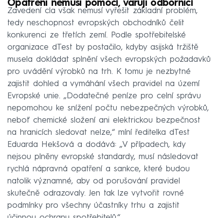
Opatření nemusí pomoci, varují odborníci
Zavedení cla však nemusí vyřešit základní problém,
tedy neschopnost evropských obchodníků čelit
konkurenci ze třetích zemí. Podle spotřebitelské
organizace dTest by postačilo, kdyby asijská tržiště
musela dokládat splnění všech evropských požadavků
pro uvádění výrobků na trh. K tomu je nezbytné
zajistit dohled a vymáhání všech pravidel na území
Evropské unie. „Dodatečné peníze pro celní správu
nepomohou ke snížení počtu nebezpečných výrobků,
neboť chemické složení ani elektrickou bezpečnost
na hranicích sledovat nelze,“ míní ředitelka dTest
Eduarda Hekšová a dodává: „V případech, kdy
nejsou plněny evropské standardy, musí následovat
rychlá nápravná opatření a sankce, které budou
natolik významné, aby od porušování pravidel
skutečně odrazovaly. Jen tak lze vytvořit rovné
podmínky pro všechny účastníky trhu a zajistit
účinnou ochranu spotřebitelů.“