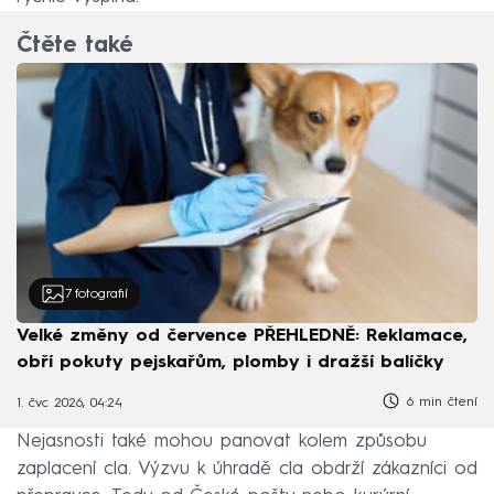
Čtěte také
7
fotografií
Velké změny od července PŘEHLEDNĚ: Reklamace,
obří pokuty pejskařům, plomby i dražší balíčky
6 min čtení
1. čvc 2026, 04:24
Nejasnosti také mohou panovat kolem způsobu
zaplacení cla. Výzvu k úhradě cla obdrží zákazníci od