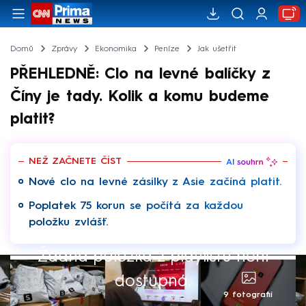
Domů
Zprávy
Ekonomika
Peníze
Jak ušetřit
PŘEHLEDNĚ: Clo na levné balíčky z
Číny je tady. Kolik a komu budeme
platit?
NEŽ ZAČNETE ČÍST
Nové clo na levné zásilky z Asie začíná platit.
Poplatek 75 korun se počítá za každou
položku zvlášť.
Žádná položka z playlistu není
dostupná.
9 fotografií