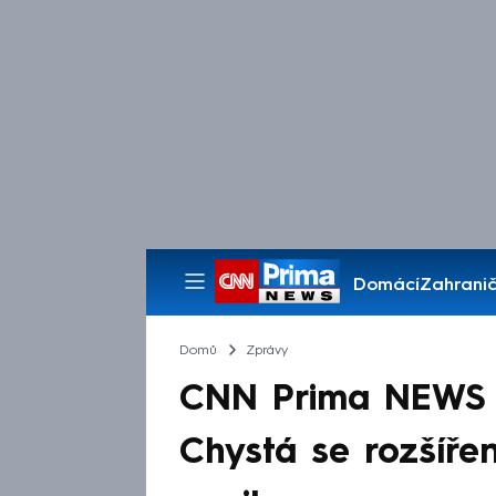
Domácí
Zahranič
Pořady
Domů
Zprávy
CNN Prima NEWS sl
Chystá se rozšíře