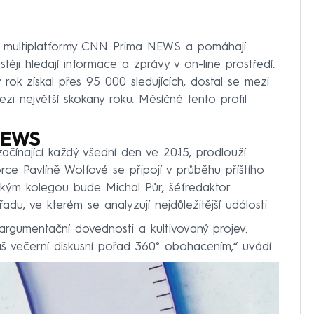
tí multiplatformy CNN Prima NEWS a pomáhají
astěji hledají informace a zprávy v on-line prostředí.
 získal přes 95 000 sledujících, dostal se mezi
ezi největší skokany roku. Měsíčně tento profil
NEWS
čínající každý všední den ve 20:15, prodlouží
ce Pavlíně Wolfové se připojí v průběhu příštího
ským kolegou bude Michal Půr, šéfredaktor
adu, ve kterém se analyzují nejdůležitější události
argumentační dovednosti a kultivovaný projev.
š večerní diskusní pořad 360° obohacením,“ uvádí