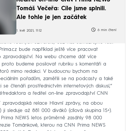
Ředitel on-linu CNN Prima NEWS
Tomáš Večeřa: Cíle jsme splnili.
Ale tohle je jen začátek
6 min čtení
1. kvě 2021, 11:12
ilionů reálných uživatelů, což nás samozřejmě těší.
rima.cz bude například ještě více pracovat
ho zpravodajství. Na webu chceme dát více
a proto budeme posilovat rubriku s komentáři a
utorů mimo redakci. V budoucnu bychom na
peciálním pořadům, zaměřili se na podcasty a také
ci se čtenáři prostřednictvím internetových diskusí,“
éfredaktora a ředitel on-line zpravodajství CNN
 zpravodajská relace Hlavní zprávy, na obou
i sleduje až 881 000 diváků (cílová skupina 15+).
 Prima NEWS letos průměrně zasáhly 98 000
e Terezie Tománkové, kterou na CNN Prima NEWS