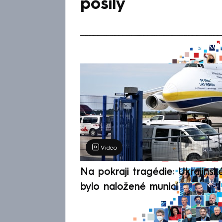
posily
Žádná položka z
Výběr redakce
Video
Na pokraji tragédie: Ukrajinsk
bylo naložené municí