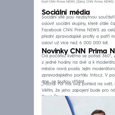
Graf CNN Prima NEWS
Zdroj: CNN Prima NEWS
Sociální média
Sociální sítě jsou nezbytnou součás
oslovit sociální skupiny, které stále č
Facebook CNN Prima NEWS za celý rok
přední zpravodajské profily a patří m
osloví už více než 6 000 000 lidí.
Novinky CNN Prima 
Od počátku května se pořad 360°, za
z jedné hodiny na dvě a k moderátor
měsíce nová posila. Jejím moderátor
zpravodajského portálu Info.cz. V poř
dne, se budou střídat.
„Michal Půr má svůj pohled na svět, 
Věřím, že jeho zapojení bude pro ná
Pavel Štrunc.