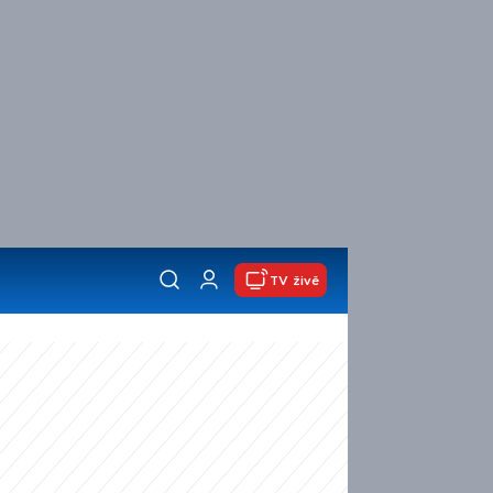
TV živě