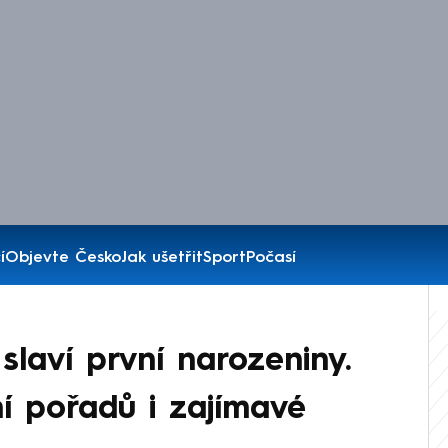
í
Objevte Česko
Jak ušetřit
Sport
Počasí
aví první narozeniny.
ní pořadů i zajímavé