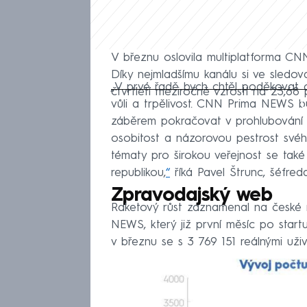
V březnu oslovila multiplatforma CN
Díky nejmladšímu kanálu si ve sledova
„V prvé řadě bych chtěl poděkovat c
čtvrtletí meziročně vzrostl na 23,68 
Fa
vůli a trpělivost. CNN Prima NEWS b
záběrem pokračovat v prohlubování in
osobitost a názorovou pestrost svéh
tématy pro širokou veřejnost se také
republikou,
“
říká Pavel Štrunc, šéfred
Zpravodajský web
Raketový růst zaznamenal na české
NEWS, který již první měsíc po startu 
v březnu se s 3 769 151 reálnými uži