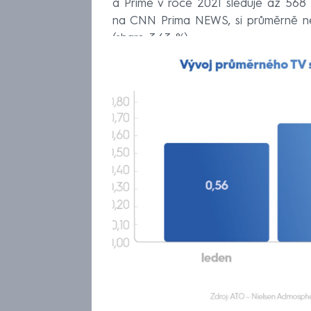
a Primě v roce 2021 sleduje až 568
na CNN Prima NEWS, si průměrně nene
(share 3,63 %).