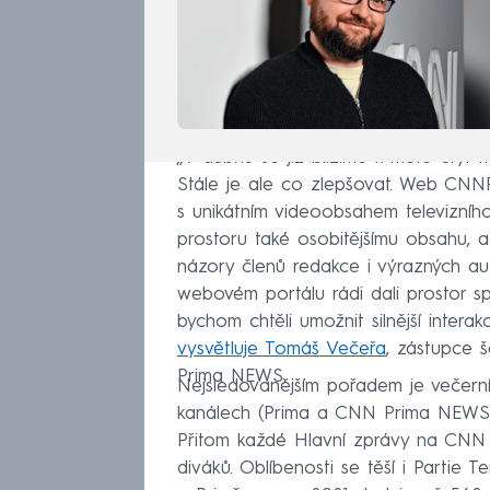
„V dubnu se již blížíme k metě čtyř m
Stále je ale co zlepšovat. Web CNNP
s unikátním videoobsahem televizní
prostoru také osobitějšímu obsahu, 
názory členů redakce i výrazných a
webovém portálu rádi dali prostor s
bychom chtěli umožnit silnější interak
vysvětluje Tomáš Večeřa
, zástupce š
Prima NEWS.
Nejsledovanějším pořadem je večerní
kanálech (Prima a CNN Prima NEWS) j
Přitom každé Hlavní zprávy na CNN
diváků. Oblíbenosti se těší i Parti