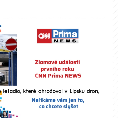
 playlistu není dostupná.
V
é letadlo, které ohrožoval v Lipsku dron,
Přilá
polit