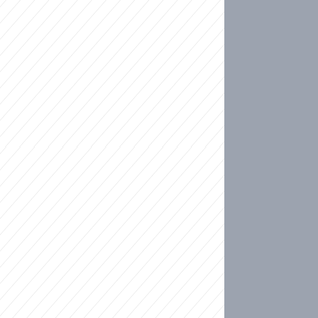
ideo
kat migranty do Česka? Sami by odešli, tvrdí exp
ické sebevraždě