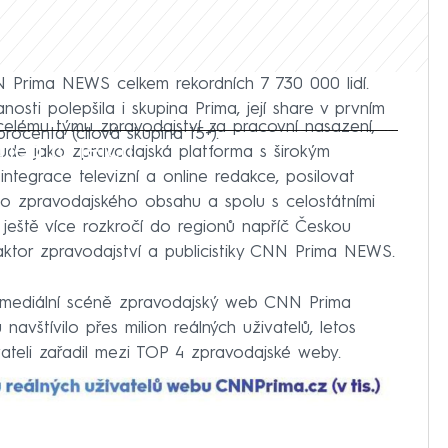
N Prima NEWS celkem rekordních 7 730 000 lidí.
nosti polepšila i skupina Prima, její share v prvním
elému týmu zpravodajství za pracovní nasazení,
procenta (cílová skupina 15+).
iled to fetch
ude jako zpravodajská platforma s širokým
tegrace televizní a online redakce, posilovat
o zpravodajského obsahu a spolu s celostátními
 ještě více rozkročí do regionů napříč Českou
aktor zpravodajství a publicistiky CNN Prima NEWS.
 mediální scéně zpravodajský web CNN Prima
navštívilo přes milion reálných uživatelů, letos
vateli zařadil mezi TOP 4 zpravodajské weby.