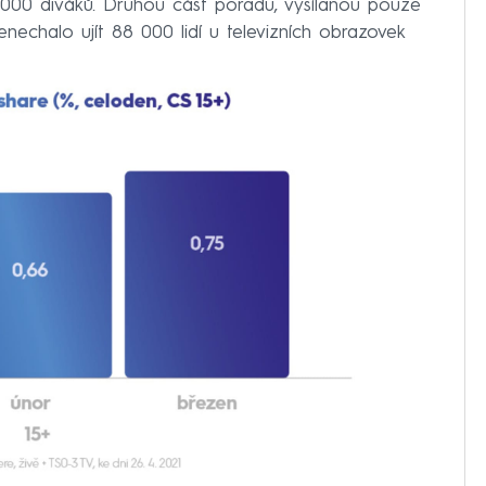
 000 diváků. Druhou část pořadu, vysílanou pouze
chalo ujít 88 000 lidí u televizních obrazovek