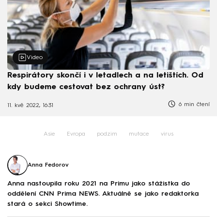
Video
Respirátory skončí i v letadlech a na letištích. Od
kdy budeme cestovat bez ochrany úst?
6 min čtení
11. kvě 2022, 16:31
Asie
Evropa
podzim
mutace
virus
Anna Fedorov
Anna nastoupila roku 2021 na Primu jako stážistka do
oddělení CNN Prima NEWS. Aktuálně se jako redaktorka
stará o sekci Showtime.