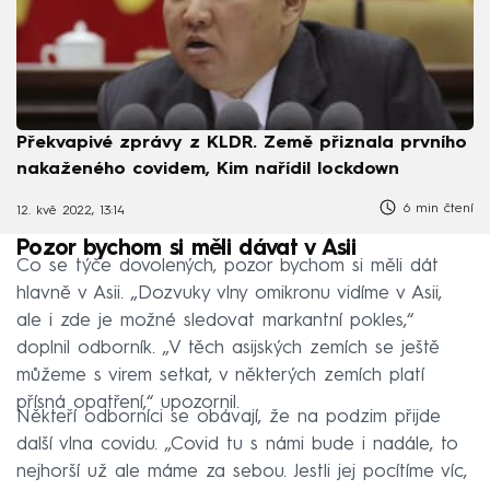
Překvapivé zprávy z KLDR. Země přiznala prvního
nakaženého covidem, Kim nařídil lockdown
6 min čtení
12. kvě 2022, 13:14
Pozor bychom si měli dávat v Asii
Co se týče dovolených, pozor bychom si měli dát
hlavně v Asii. „Dozvuky vlny omikronu vidíme v Asii,
ale i zde je možné sledovat markantní pokles,“
doplnil odborník. „V těch asijských zemích se ještě
můžeme s virem setkat, v některých zemích platí
přísná opatření,“ upozornil.
Někteří odborníci se obávají, že na podzim přijde
další vlna covidu. „Covid tu s námi bude i nadále, to
nejhorší už ale máme za sebou. Jestli jej pocítíme víc,