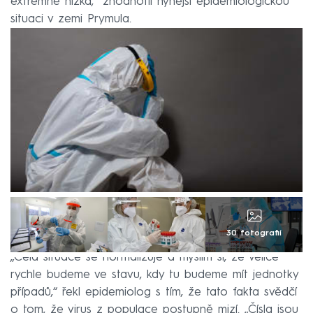
extrémně nízká,“ zhodnotil nynější epidemiologickou
situaci v zemi Prymula.
30 fotografií
„Celá situace se normalizuje a myslím si, že velice
rychle budeme ve stavu, kdy tu budeme mít jednotky
případů,“ řekl epidemiolog s tím, že tato fakta svědčí
o tom, že virus z populace postupně mizí. „Čísla jsou