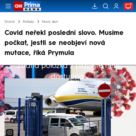
Domů
Pořady
Nový den
Covid neřekl poslední slovo. Musíme
počkat, jestli se neobjeví nová
mutace, říká Prymula
Žádná položka z playlistu není
Výběr redakce
dostupná.