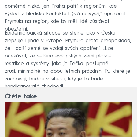
poměrně nízká, jen Praha patří k regionům, kde
výskyt z hlediska kontaktů bývá nejvyšší,“ upozornil
Prymula na region, kde by měli lidé zůstávat
obezřetní.
Epidemiologická situace se stejně jako v Česku
zlepšuje i jinde v Evropě. Prymula proto předpokládá,
že i další země se vzdají svých opatření. „Lze
očekávat, že většina evropských zemí plošné
restrikce a systémy, jako je Tečka, postupně
zruší, minimálně na dobu letních prázdnin. Ty, které je
zachovají, budou v situaci, kdy je to bude
handicapovat,“ zhodnotil.
Čtěte také