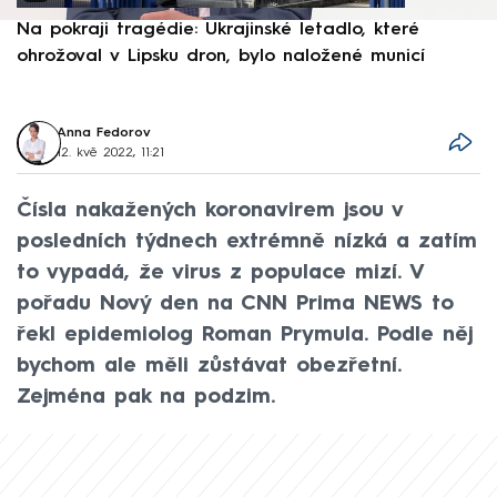
Na pokraji tragédie: Ukrajinské letadlo, které
P
ohrožoval v Lipsku dron, bylo naložené municí
e
Anna Fedorov
12. kvě 2022, 11:21
Čísla nakažených koronavirem jsou v
posledních týdnech extrémně nízká a zatím
to vypadá, že virus z populace mizí. V
pořadu Nový den na CNN Prima NEWS to
řekl epidemiolog Roman Prymula. Podle něj
bychom ale měli zůstávat obezřetní.
Zejména pak na podzim.