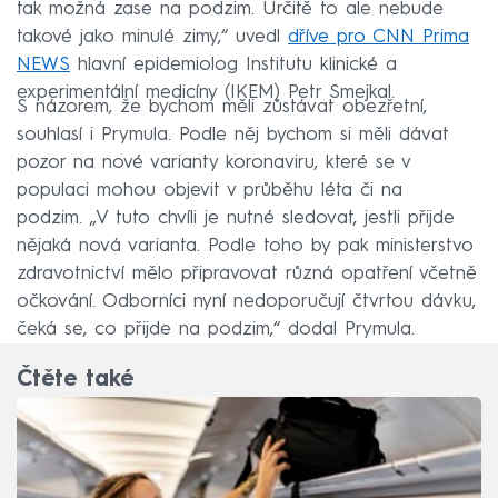
tak možná zase na podzim. Určitě to ale nebude
takové jako minulé zimy,“ uvedl
dříve pro CNN Prima
NEWS
hlavní epidemiolog Institutu klinické a
experimentální medicíny (IKEM) Petr Smejkal.
S názorem, že bychom měli zůstávat obezřetní,
souhlasí i Prymula. Podle něj bychom si měli dávat
pozor na nové varianty koronaviru, které se v
populaci mohou objevit v průběhu léta či na
podzim. „V tuto chvíli je nutné sledovat, jestli přijde
nějaká nová varianta. Podle toho by pak ministerstvo
zdravotnictví mělo připravovat různá opatření včetně
očkování. Odborníci nyní nedoporučují čtvrtou dávku,
čeká se, co přijde na podzim,“ dodal Prymula.
Čtěte také