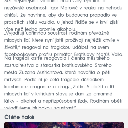
Šéf nejsilnějšího vládního hnutí Obyčejní lidé a
nezávislé osobnosti Igor Matovič v reakci na nehodu
ohlásil, že navrhne, aby do budoucna propadlo ve
prospěch státu vozidlo, u jehož řidiče se v krvi zjistí
více než jedno promile alkoholu.
„Vyjadřuji upřímnou soustrast rodinám převážně
mladých lidí, které nyní jistě prožívají nejtěžší chvíle v
životě,“ reagoval na tragickou událost na svém
facebookovém profilu primátor Bratislavy Matúš Vallo.
Na tragédii ostře reagovala i členka městského
zastupitelstva a starostka bratislavského Starého
města Zuzana Aufrichtová, která hovořila o pěti
mrtvých. Podle ní je celá tragédie důsledkem
kombinace arogance a drog: „Zatím 5 obětí a 10
mladých lidí v kritickém stavu je daní za omamné
látky – alkohol a nepřizpůsobení jízdy. Rodinám obětí
vyjadřujeme hlubokou soustrast.“
Čtěte také