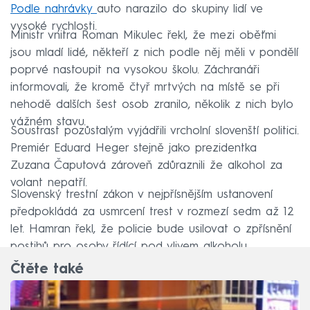
Podle nahrávky
auto narazilo do skupiny lidí ve
vysoké rychlosti.
Ministr vnitra Roman Mikulec řekl, že mezi oběťmi
jsou mladí lidé, někteří z nich podle něj měli v pondělí
poprvé nastoupit na vysokou školu. Záchranáři
informovali, že kromě čtyř mrtvých na místě se při
nehodě dalších šest osob zranilo, několik z nich bylo
vážném stavu.
Soustrast pozůstalým vyjádřili vrcholní slovenští politici.
Premiér Eduard Heger stejně jako prezidentka
Zuzana Čaputová zároveň zdůraznili že alkohol za
volant nepatří.
Slovenský trestní zákon v nejpřísnějším ustanovení
předpokládá za usmrcení trest v rozmezí sedm až 12
let. Hamran řekl, že policie bude usilovat o zpřísnění
postihů pro osoby řídící pod vlivem alkoholu.
Čtěte také