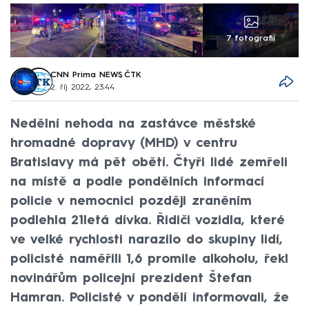
7 fotografií
CNN Prima NEWS
,
ČTK
2. říj 2022, 23:44
Nedělní nehoda na zastávce městské
hromadné dopravy (MHD) v centru
Bratislavy má pět obětí. Čtyři lidé zemřeli
na místě a podle pondělních informací
policie v nemocnici později zraněním
podlehla 21letá dívka. Řidiči vozidla, které
ve velké rychlosti narazilo do skupiny lidí,
policisté naměřili 1,6 promile alkoholu, řekl
novinářům policejní prezident Štefan
Hamran. Policisté v pondělí informovali, že