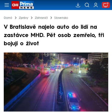
Domů
Zprávy
Zahraničí
Slovensko
V Bratislavě najelo auto do lidí na
zastávce MHD. Pět osob zemřelo, tři
bojují o život