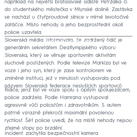
například na největší bratislavské sídliště Petržalka či
do studentského městečka v Mlynské dolině. Zastávka
se nachází u čtyřproudové silnice v mírné levotočivé
zatáčce. Místo nehody a jeho bezprostřední okolí
policie uzavřela.
Slovenská média informovala, že zadržený řidič je
Failed to fetch
generálním sekretářem Deaflympijského výboru
Slovenska, který se věnuje sportovním aktivitám
sluchově postižených. Podle televize Markíza byl ve
voze i jeho syn, který je zase kontrolorem ve
zmíněné instituci, jež v minulosti vystupovala pod
názvem Slovenská federace neslyšících sportovců.
Řidiče, jenž byl ve voze spolu s opilým spolujezdcem,
policie zadržela. Podle Hamrana vystupoval
agresivně vůči policistům i zdravotníkům. S autem
patrně výrazně překročil maximální povolenou
rychlost. Šéf policie uvedl, že na místě nehody nejsou
zřejmé stopy po brzdění.
Incident zachytila bezpečnostní kamera.