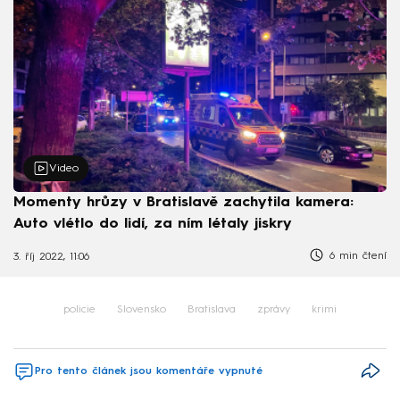
Video
Momenty hrůzy v Bratislavě zachytila kamera:
Auto vlétlo do lidí, za ním létaly jiskry
6 min čtení
3. říj 2022, 11:06
policie
Slovensko
Bratislava
zprávy
krimi
Pro tento článek jsou komentáře vypnuté