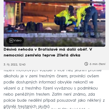
Video
Děsivá nehoda v Bratislavě má další oběť. V
nemocnici zemřela teprve 21letá dívka
6 min čtení
3. říj 2022, 12:40
Řízení motorových vozidel s více než jedním promile
alkoholu je v zemi trestným činem; provinilci ovšem
podle dostupných informací obvykle nekončí ve
vězení a z trestního řízení vyváznou s podmínkou
nebo peněžitým trestem. Zatím není známo, zda
policie bude nedělní případ posuzovat jako některý z
přísněji trestaných skutků.