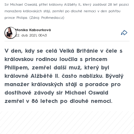
Sir Michael Oswald, přítel královny Alžběty II., který zastával 28 let pozici
manažera královských stájí, zemřel po dlouhé nemoci v den pohřbu
prince Philipa.
Zdroj: Profimedia.cz
Monika Kabourková
22. dub 2021, 00:43
V den, kdy se celá Velká Británie v čele s
královskou rodinou loučila s princem
Philipem, zemřel další muž, který byl
královně Alžbětě II. často nablízku. Bývalý
manažer královských stájí a poradce pro
dostihové závody sir Michael Oswald
zemřel v 86 letech po dlouhé nemoci.