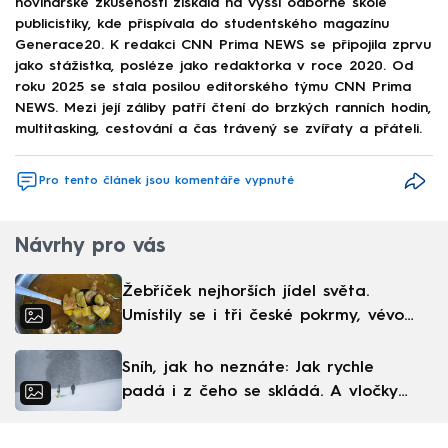
novinářské zkušenosti získala na Vyšší odborné škole
publicistiky, kde přispívala do studentského magazínu
Generace20. K redakci CNN Prima NEWS se připojila zprvu
jako stážistka, posléze jako redaktorka v roce 2020. Od
roku 2025 se stala posilou editorského týmu CNN Prima
NEWS. Mezi její záliby patří čtení do brzkých ranních hodin,
multitasking, cestování a čas trávený se zvířaty a přáteli.
Pro tento článek jsou komentáře vypnuté
Návrhy pro vás
Žebříček nejhorších jídel světa.
Umístily se i tři české pokrmy, vévodí
skandinávská kuchyně
Sníh, jak ho neznáte: Jak rychle
padá i z čeho se skládá. A vločky
nejsou bílé