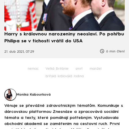
Harry s královnou narozeniny neoslaví. Po pohřbu
Philipa se v tichosti vrátil do USA
6 min čtení
21. dub 2021, 07:29
nemoc
Velká Británie
smrt
manžel
britská královská rodina
Monika Kabourková
Věnuje se převážně zdravotnickým tématům. Komunikuje s
dárcovskou platformou Znesnáze a zpracovává sociální
témata a texty, které pomáhají potřebným. Vystudovala
obchodní akademii se zaměřením na cestovní ruch. První