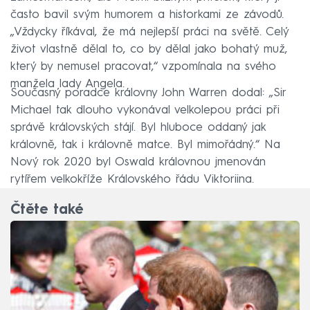
často bavil svým humorem a historkami ze závodů.
„Vždycky říkával, že má nejlepší práci na světě. Celý
život vlastně dělal to, co by dělal jako bohatý muž,
který by nemusel pracovat,“ vzpomínala na svého
manžela lady Angela.
Současný poradce královny John Warren dodal: „Sir
Michael tak dlouho vykonával velkolepou práci při
správě královských stájí. Byl hluboce oddaný jak
královně, tak i královně matce. Byl mimořádný.“ Na
Nový rok 2020 byl Oswald královnou jmenován
rytířem velkokříže Královského řádu Viktoriina.
Čtěte také