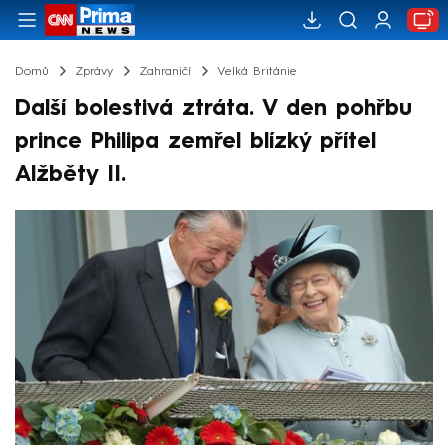
Domů
Zprávy
Zahraničí
Velká Británie
Další bolestivá ztráta. V den pohřbu
prince Philipa zemřel blízký přítel
Alžběty II.