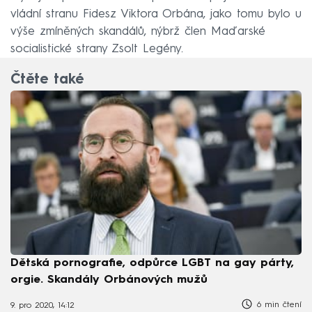
vládní stranu Fidesz Viktora Orbána, jako tomu bylo u
výše zmíněných skandálů, nýbrž člen Maďarské
socialistické strany Zsolt Legény.
Čtěte také
Dětská pornografie, odpůrce LGBT na gay párty,
orgie. Skandály Orbánových mužů
6 min čtení
9. pro 2020, 14:12