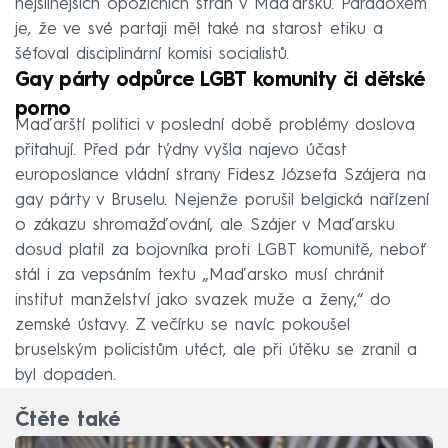
nejsilnějších opozičních stran v Maďarsku. Paradoxem
je, že ve své partaji měl také na starost etiku a
šéfoval disciplinární komisi socialistů.
Gay párty odpůrce LGBT komunity či dětské
porno
Maďarští politici v poslední době problémy doslova
přitahují. Před pár týdny vyšla najevo účast
europoslance vládní strany Fidesz Józsefa Szájera na
gay párty v Bruselu. Nejenže porušil belgická nařízení
o zákazu shromažďování, ale Szájer v Maďarsku
dosud platil za bojovníka proti LGBT komunitě, neboť
stál i za vepsáním textu „Maďarsko musí chránit
institut manželství jako svazek muže a ženy,“ do
zemské ústavy. Z večírku se navíc pokoušel
bruselským policistům utéct, ale při útěku se zranil a
byl dopaden.
Čtěte také