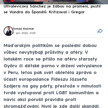
Ultralevicový Sánchez je žábou na prameni, pustil
P
se Vondra do Španělů. Kritizoval i Gregor
F
Tomáš Kačmár
11. pro 2020, 21:05
Maďarským politikům se poslední dobou
vůbec nevyhýbají průšvihy a aféry. V
loňském roce se přišlo na aféru starosty
Győru či dětské porno v držení velvyslance
v Peru, letos pak svět obletěla zpráva o
účasti europoslance Fideszu Józsefa
Szájera na gay párty, přestože v minulosti
tvrdě vystupoval proti LGBT komunitám a
navíc akcí porušil pravidla proti
shromažďování. Nyní je zde další skandál.