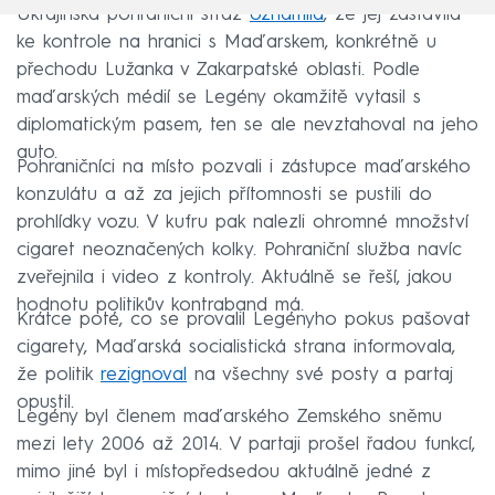
Ukrajinská pohraniční stráž
oznámila
, že jej zastavila
ke kontrole na hranici s Maďarskem, konkrétně u
přechodu Lužanka v Zakarpatské oblasti. Podle
maďarských médií se Legény okamžitě vytasil s
diplomatickým pasem, ten se ale nevztahoval na jeho
auto.
Pohraničníci na místo pozvali i zástupce maďarského
konzulátu a až za jejich přítomnosti se pustili do
prohlídky vozu. V kufru pak nalezli ohromné množství
cigaret neoznačených kolky. Pohraniční služba navíc
zveřejnila i video z kontroly. Aktuálně se řeší, jakou
hodnotu politikův kontraband má.
Krátce poté, co se provalil Legényho pokus pašovat
cigarety, Maďarská socialistická strana informovala,
že politik
rezignoval
na všechny své posty a partaj
opustil.
Legény byl členem maďarského Zemského sněmu
mezi lety 2006 až 2014. V partaji prošel řadou funkcí,
mimo jiné byl i místopředsedou aktuálně jedné z