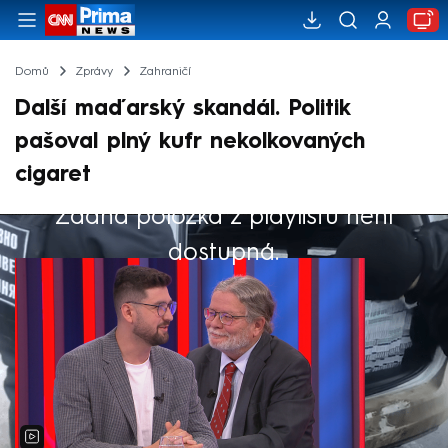
Domů
Zprávy
Zahraničí
Další maďarský skandál. Politik
pašoval plný kufr nekolkovaných
cigaret
Žádná položka z playlistu není
Výběr redakce
dostupná.