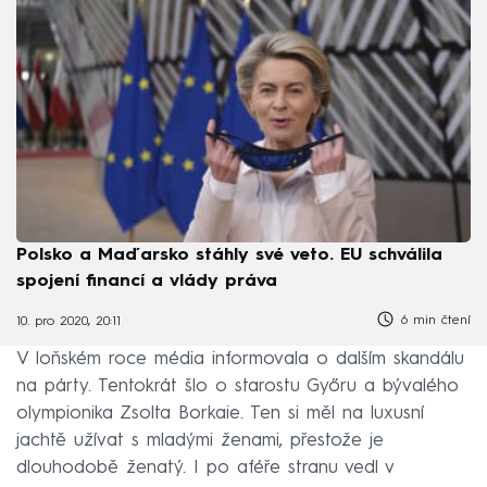
Polsko a Maďarsko stáhly své veto. EU schválila
spojení financí a vlády práva
6 min čtení
10. pro 2020, 20:11
V loňském roce média informovala o dalším skandálu
na párty. Tentokrát šlo o starostu Győru a bývalého
olympionika Zsolta Borkaie. Ten si měl na luxusní
jachtě užívat s mladými ženami, přestože je
dlouhodobě ženatý. I po aféře stranu vedl v