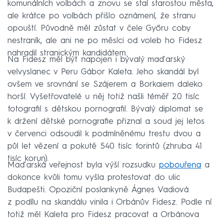
komunálních volbách a znovu se stal starostou města,
ale krátce po volbách přišlo oznámení, že stranu
opouští. Původně měl zůstat v čele Győru coby
nestraník, ale ani ne po měsíci od voleb ho Fidesz
nahradil stranickým kandidátem.
Na Fidesz měl být napojen i bývalý maďarský
velvyslanec v Peru Gábor Kaleta. Jeho skandál byl
ovšem ve srovnání se Szájerem a Borkaiem daleko
horší. Vyšetřovatelé u něj totiž našli téměř 20 tisíc
fotografií s dětskou pornografií. Bývalý diplomat se
k držení dětské pornografie přiznal a soud jej letos
v červenci odsoudil k podmíněnému trestu dvou a
půl let vězení a pokutě 540 tisíc forintů (zhruba 41
tisíc korun).
Maďarská veřejnost byla výší rozsudku
pobouřena
a
dokonce kvůli tomu vyšla protestovat do ulic
Budapešti. Opoziční poslankyně Ágnes Vadiová
z podílu na skandálu vinila i Orbánův Fidesz. Podle ní
totiž měl Kaleta pro Fidesz pracovat a Orbánova