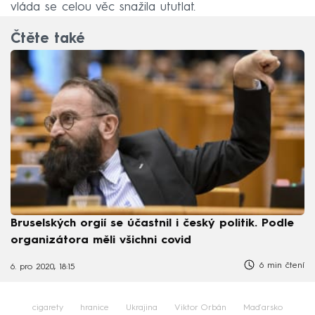
vláda se celou věc snažila ututlat.
Čtěte také
Bruselských orgií se účastnil i český politik. Podle
organizátora měli všichni covid
6 min čtení
6. pro 2020, 18:15
cigarety
hranice
Ukrajina
Viktor Orbán
Maďarsko