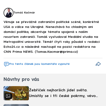
Tomáš Kačmár
Věnuje se převážně zahraniční politické scéně, konkrétně
USA a válce na Ukrajině. Nenechává ho chladným ani
domácí politika, akcentuje témata spojená s naším
resortem zahraničí. Tomáš vystudoval Mediální studia na
Metropolitní univerzitě. Téměř čtyři roky působil v redakci
Echo24.cz a následně nastoupil na pozici redaktora na
CNN Prima NEWS. (Tomas.Kacmar@iprima.cz)
Pro tento článek jsou komentáře vypnuté
Návrhy pro vás
Žebříček nejhorších jídel světa.
Umístily se i tři české pokrmy, vévodí
skandinávská kuchyně