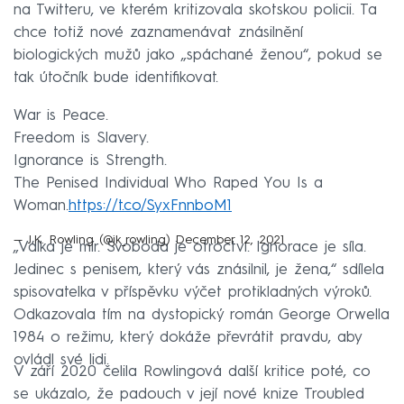
na Twitteru, ve kterém kritizovala skotskou policii. Ta
chce totiž nové zaznamenávat znásilnění
biologických mužů jako „spáchané ženou“, pokud se
tak útočník bude identifikovat.
War is Peace.
Freedom is Slavery.
Ignorance is Strength.
The Penised Individual Who Raped You Is a
Woman.
https://t.co/SyxFnnboM1
— J.K. Rowling (@jk_rowling)
December 12, 2021
„Válka je mír. Svoboda je otroctví. Ignorace je síla.
Jedinec s penisem, který vás znásilnil, je žena,“ sdílela
spisovatelka v příspěvku výčet protikladných výroků.
Odkazovala tím na dystopický román George Orwella
1984 o režimu, který dokáže převrátit pravdu, aby
ovládl své lidi.
V září 2020 čelila Rowlingová další kritice poté, co
se ukázalo, že padouch v její nové knize Troubled