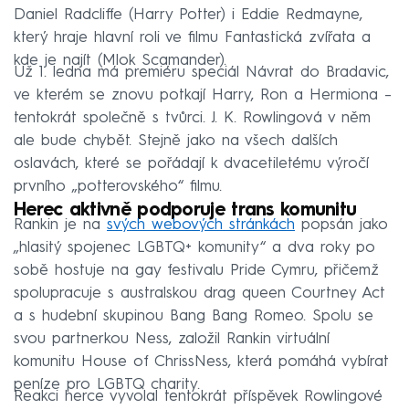
Daniel Radcliffe (Harry Potter) i Eddie Redmayne,
který hraje hlavní roli ve filmu Fantastická zvířata a
kde je najít (Mlok Scamander).
Už 1. ledna má premiéru speciál Návrat do Bradavic,
ve kterém se znovu potkají Harry, Ron a Hermiona –
tentokrát společně s tvůrci. J. K. Rowlingová v něm
ale bude chybět. Stejně jako na všech dalších
oslavách, které se pořádají k dvacetiletému výročí
prvního „potterovského“ filmu.
Herec aktivně podporuje trans komunitu
Rankin je na
svých webových stránkách
popsán jako
„hlasitý spojenec LGBTQ+ komunity“ a dva roky po
sobě hostuje na gay festivalu Pride Cymru, přičemž
spolupracuje s australskou drag queen Courtney Act
a s hudební skupinou Bang Bang Romeo. Spolu se
svou partnerkou Ness, založil Rankin virtuální
komunitu House of ChrissNess, která pomáhá vybírat
peníze pro LGBTQ charity.
Reakci herce vyvolal tentokrát příspěvek Rowlingové