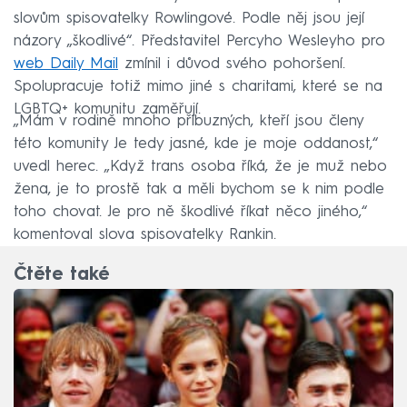
slovům spisovatelky Rowlingové. Podle něj jsou její
názory „škodlivé“. Představitel Percyho Wesleyho pro
web Daily Mail
zmínil i důvod svého pohoršení.
Spolupracuje totiž mimo jiné s charitami, které se na
LGBTQ+ komunitu zaměřují.
„Mám v rodině mnoho příbuzných, kteří jsou členy
této komunity Je tedy jasné, kde je moje oddanost,“
uvedl herec. „Když trans osoba říká, že je muž nebo
žena, je to prostě tak a měli bychom se k nim podle
toho chovat. Je pro ně škodlivé říkat něco jiného,“
komentoval slova spisovatelky Rankin.
Čtěte také