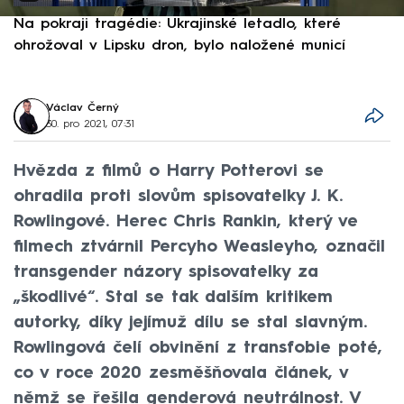
Na pokraji tragédie: Ukrajinské letadlo, které
P
ohrožoval v Lipsku dron, bylo naložené municí
e
Václav Černý
30. pro 2021, 07:31
Hvězda z filmů o Harry Potterovi se
ohradila proti slovům spisovatelky J. K.
Rowlingové. Herec Chris Rankin, který ve
filmech ztvárnil Percyho Weasleyho, označil
transgender názory spisovatelky za
„škodlivé“. Stal se tak dalším kritikem
autorky, díky jejímuž dílu se stal slavným.
Rowlingová čelí obvinění z transfobie poté,
co v roce 2020 zesměšňovala článek, v
němž se řešila genderová neutrálnost. V