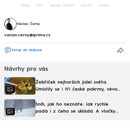
kniha
film
George Orwell
názory
kritika
Václav Černý
vaclav.cerny@iprima.cz
Vstup do diskuze
Návrhy pro vás
Žebříček nejhorších jídel světa.
Umístily se i tři české pokrmy, vévodí
skandinávská kuchyně
Sníh, jak ho neznáte: Jak rychle
padá i z čeho se skládá. A vločky
nejsou bílé