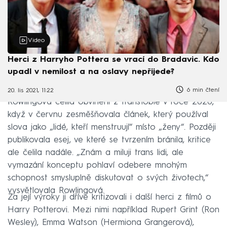
Video
Herci z Harryho Pottera se vrací do Bradavic. Kdo
upadl v nemilost a na oslavy nepřijede?
6 min čtení
20. lis 2021, 11:22
Rowlingová čelila obvinění z transfobie v roce 2020,
když v červnu zesměšňovala článek, který používal
slova jako „lidé, kteří menstruují“ místo „ženy“. Později
publikovala esej, ve které se tvrzením bránila, kritice
ale čelila nadále. „Znám a miluji trans lidi, ale
vymazání konceptu pohlaví odebere mnohým
schopnost smysluplně diskutovat o svých životech,“
vysvětlovala Rowlingová.
Za její výroky ji dříve kritizovali i další herci z filmů o
Harry Potterovi. Mezi nimi například Rupert Grint (Ron
Wesley), Emma Watson (Hermiona Grangerová),