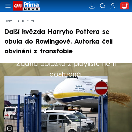
Domů
Kultura
Další hvězda Harryho Pottera se
obula do Rowlingové. Autorka čelí
obvinění z transfobie
Žádná položka z playlistu není
Výběr redakce
dostupná.