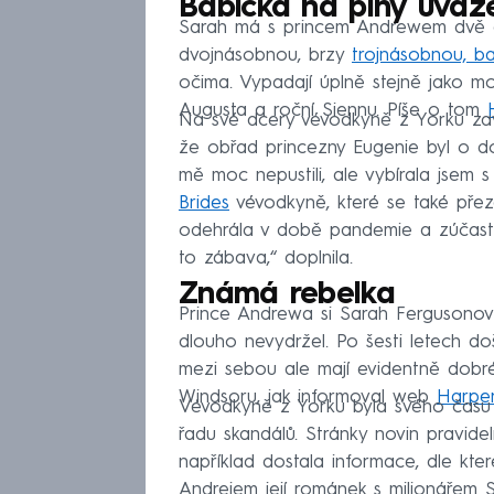
Babička na plný úvaz
Sarah má s princem Andrewem dvě dce
dvojnásobnou, brzy
trojnásobnou, ba
očima. Vypadají úplně stejně jako m
Augusta a roční Siennu. Píše o tom
Na své dcery vévodkyně z Yorku zavzp
že obřad princezny Eugenie byl o do
mě moc nepustili, ale vybírala jsem s
Brides
vévodkyně, které se také přezd
odehrála v době pandemie a zúčastni
to zábava,“ doplnila.
Známá rebelka
Prince Andrewa si Sarah Fergusonová
dlouho nevydržel. Po šesti letech do
mezi sebou ale mají evidentně dobré
Windsoru, jak informoval web
Harper
Vévodkyně z Yorku byla svého času 
řadu skandálů. Stránky novin pravidel
například dostala informace, dle kte
Andrejem její románek s milionářem