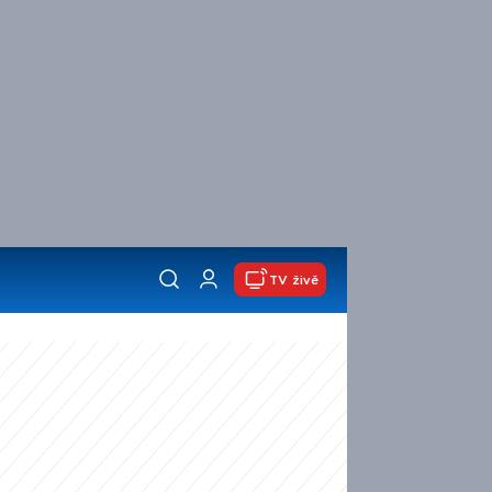
TV živě