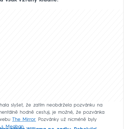
 však vztahy kladné.
hala slyšet, že zatím neobdržela pozvánku na
mentálně hodně cestuji, je možné, že pozvánka
a webu
The Mirror.
Pozvánky už nicméně byly
ry s Meghan.