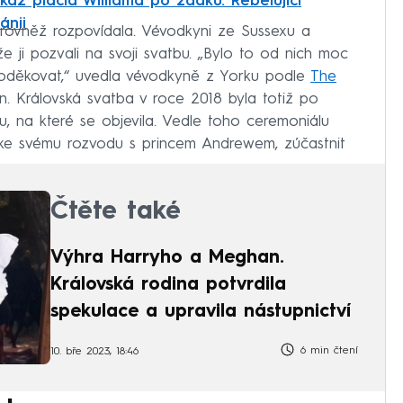
ákaz plácla Williama po zadku. Rebelující
ánii
ovněž rozpovídala. Vévodkyni ze Sussexu a
e ji pozvali na svoji svatbu. „Bylo to od nich moc
poděkovat,“ uvedla vévodkyně z Yorku podle
The
. Královská svatba v roce 2018 byla totiž po
, na které se objevila. Vedle toho ceremoniálu
 ke svému rozvodu s princem Andrewem, zúčastnit
Čtěte také
Výhra Harryho a Meghan.
Královská rodina potvrdila
spekulace a upravila nástupnictví
6 min čtení
10. bře 2023, 18:46