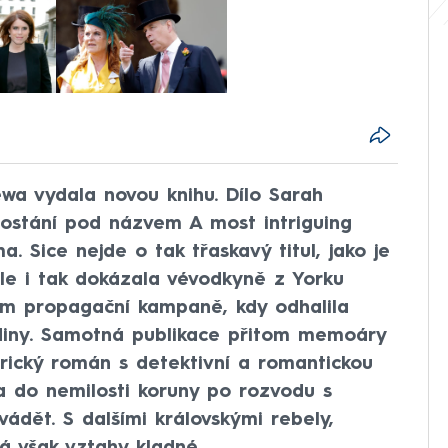
wa vydala novou knihu. Dílo Sarah
dostání pod názvem A most intriguing
a. Sice nejde o tak třaskavý titul, jako je
le i tak dokázala vévodkyně z Yorku
hem propagační kampaně, kdy odhalila
rodiny. Samotná publikace přitom memoáry
orický román s detektivní a romantickou
a do nemilosti koruny po rozvodu s
dět. S dalšími královskými rebely,