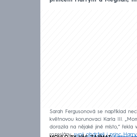
princem Harrym a Meghan, má
Sarah Fergusonová se například nec
květnovou korunovaci Karla III. „Mo
dorazila na nějaké jiné místo,“ řekl
rozeslány,
svoji obdrželi i princ Har