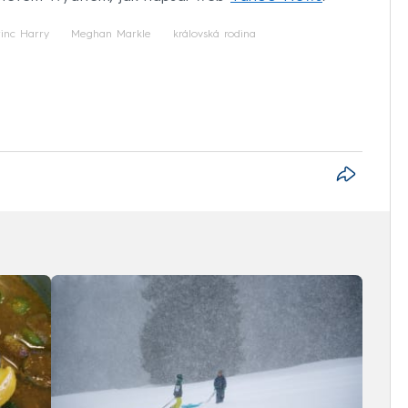
rinc Harry
Meghan Markle
královská rodina