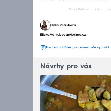
Velká Británie
kniha
p
Eliška Votrubová
Eliska.Votrubova@iprima.cz
Pro tento článek jsou komentáře vypnuté
Návrhy pro vás