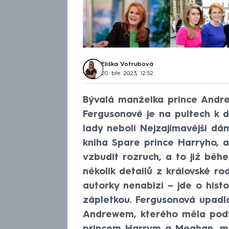
Eliška Votrubová
20. bře 2023, 12:52
Bývalá manželka prince Andre
Fergusonové je na pultech k 
lady neboli Nejzajímavější dám
kniha Spare prince Harryho, a
vzbudit rozruch, a to již bě
několik detailů z královské 
autorky nenabízí – jde o hist
zápletkou. Fergusonová upadl
Andrewem, kterého měla podvá