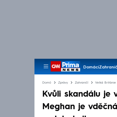
Domácí
Zahranič
Pořady
Domů
Zprávy
Zahraničí
Velká Británie
Kvůli skandálu je 
Meghan je vděčná.