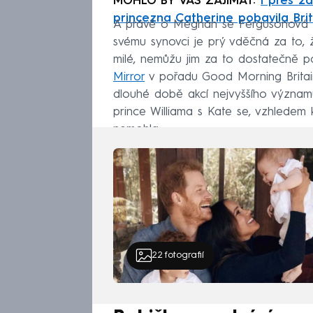
MOHLO BY VÁS ZAJÍMAT:
I přes z
princezna Catherine pobavila Brit
A právě o Meghan se Fergusonová r
svému synovci je prý vděčná za to, ž
milé, nemůžu jim za to dostatečně 
Mirror
v pořadu Good Morning Britain
dlouhé době akcí nejvyššího významu
prince Williama s Kate se, vzhledem
nemohla.
22
fotografií