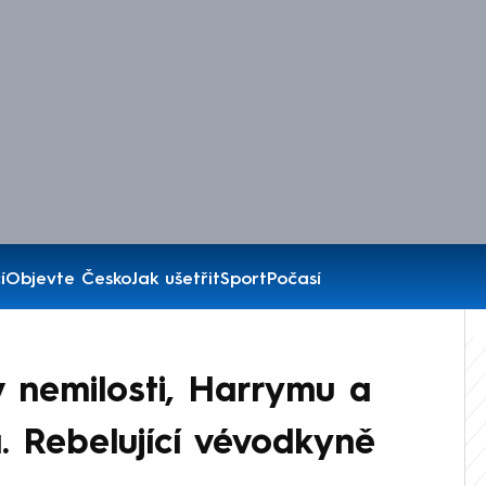
í
Objevte Česko
Jak ušetřit
Sport
Počasí
v nemilosti, Harrymu a
 Rebelující vévodkyně