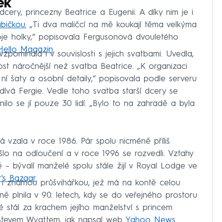
ek
ry, princezny Beatrice a Eugenii. A díky nim je i
bičkou.
„Ti dva maličcí na mě koukají těma velkýma
oje holky,“ popisovala Fergusonová dvouletého
Hello Magazin
.
omínala i v souvislosti s jejich svatbami. Uvedla,
st náročnější než svatba Beatrice. „K organizaci
 ní šaty a osobní detaily,“ popisovala podle serveru
ívá Fergie. Vedle toho svatba starší dcery se
lo se jí pouze 30 lidí. „Bylo to na zahradě a byla
 vzala v roce 1986. Pár spolu nicméně příliš
šlo na odloučení a v roce 1996 se rozvedli. Vztahy
 – bývalí manželé spolu stále žijí v Royal Lodge ve
's Bazaar.
i známou průšvihářkou, jež má na kontě celou
ně plnila v 90. letech, kdy se do veřejného prostoru
ré stál za krachem jejího manželství s princem
 Stevem Wyattem, jak napsal web
Yahoo News
.