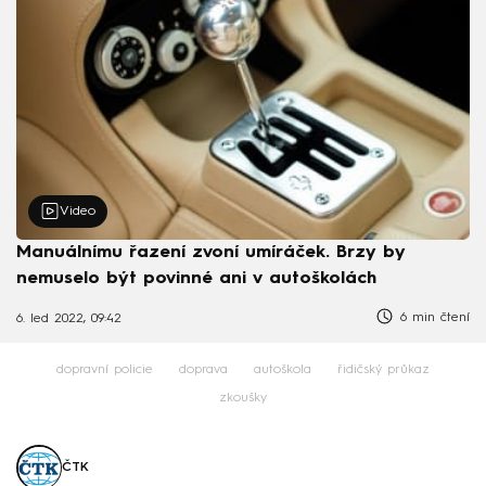
Video
Manuálnímu řazení zvoní umíráček. Brzy by
nemuselo být povinné ani v autoškolách
6 min čtení
6. led 2022, 09:42
dopravní policie
doprava
autoškola
řidičský průkaz
zkoušky
ČTK