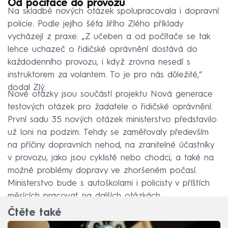
Od počítače do provozu
Na skladbě nových otázek spolupracovala i dopravní
policie. Podle jejího šéfa Jiřího Zlého příklady
vycházejí z praxe. „Z učeben a od počítače se tak
lehce uchazeč o řidičské oprávnění dostává do
každodenního provozu, i když zrovna nesedí s
instruktorem za volantem. To je pro nás důležité,“
dodal Zlý.
Nové otázky jsou součástí projektu Nová generace
testových otázek pro žadatele o řidičské oprávnění.
První sadu 35 nových otázek ministerstvo představilo
už loni na podzim. Tehdy se zaměřovaly především
na příčiny dopravních nehod, na zranitelné účastníky
v provozu, jako jsou cyklisté nebo chodci, a také na
možné problémy dopravy ve zhoršeném počasí.
Ministerstvo bude s autoškolami i policisty v příštích
měsících pracovat na dalších otázkách.
Čtěte také