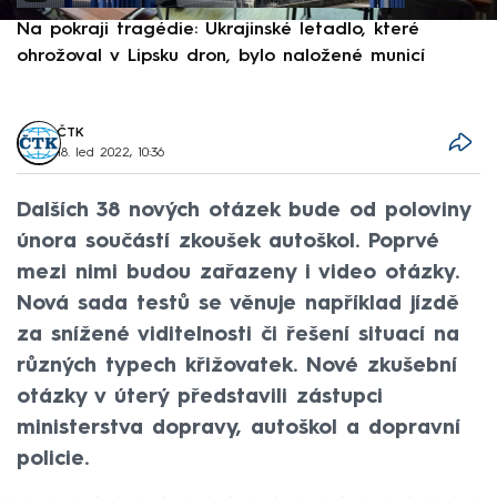
Na pokraji tragédie: Ukrajinské letadlo, které
P
ohrožoval v Lipsku dron, bylo naložené municí
e
ČTK
18. led 2022, 10:36
Dalších 38 nových otázek bude od poloviny
února součástí zkoušek autoškol. Poprvé
mezi nimi budou zařazeny i video otázky.
Nová sada testů se věnuje například jízdě
za snížené viditelnosti či řešení situací na
různých typech křižovatek. Nové zkušební
otázky v úterý představili zástupci
ministerstva dopravy, autoškol a dopravní
policie.