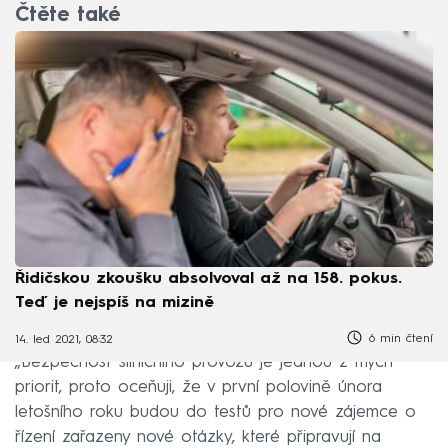
Čtěte také
Řidičskou zkoušku absolvoval až na 158. pokus.
Teď je nejspíš na mizině
6 min čtení
14. led 2021, 08:32
„Bezpečnost silničního provozu je jednou z mých
priorit, proto oceňuji, že v první polovině února
letošního roku budou do testů pro nové zájemce o
řízení zařazeny nové otázky, které připravují na