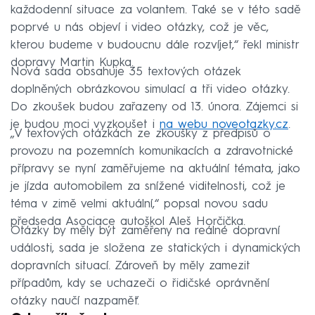
každodenní situace za volantem. Také se v této sadě
poprvé u nás objeví i video otázky, což je věc,
kterou budeme v budoucnu dále rozvíjet,“ řekl ministr
dopravy Martin Kupka.
Nová sada obsahuje 35 textových otázek
doplněných obrázkovou simulací a tři video otázky.
Do zkoušek budou zařazeny od 13. února. Zájemci si
je budou moci vyzkoušet i
na webu noveotazky.cz
.
„V textových otázkách ze zkoušky z předpisů o
provozu na pozemních komunikacích a zdravotnické
přípravy se nyní zaměřujeme na aktuální témata, jako
je jízda automobilem za snížené viditelnosti, což je
téma v zimě velmi aktuální,“ popsal novou sadu
předseda Asociace autoškol Aleš Horčička.
Otázky by měly být zaměřeny na reálné dopravní
události, sada je složena ze statických i dynamických
dopravních situací. Zároveň by měly zamezit
případům, kdy se uchazeči o řidičské oprávnění
otázky naučí nazpaměť.