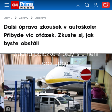
Domů
Zprávy
Doprava
Další úprava zkoušek v autoškole:
Přibyde víc otázek. Zkuste si, jak
byste obstáli
Žádná položka z playlistu není
Výběr redakce
dostupná.