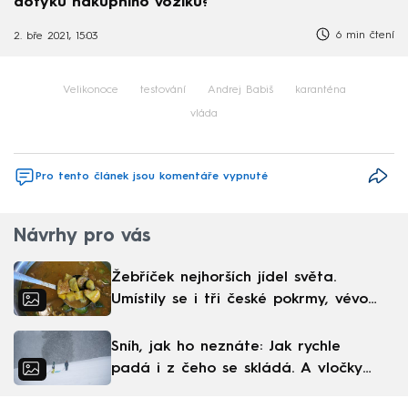
dotyku nákupního vozíku?
6 min čtení
2. bře 2021, 15:03
Velikonoce
testování
Andrej Babiš
karanténa
vláda
Pro tento článek jsou komentáře vypnuté
Návrhy pro vás
Žebříček nejhorších jídel světa.
Umístily se i tři české pokrmy, vévodí
skandinávská kuchyně
Sníh, jak ho neznáte: Jak rychle
padá i z čeho se skládá. A vločky
nejsou bílé