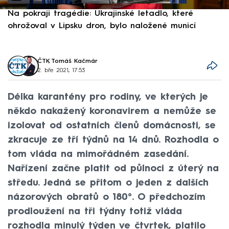
Na pokraji tragédie: Ukrajinské letadlo, které
P
ohrožoval v Lipsku dron, bylo naložené municí
e
ČTK
,
Tomáš Kačmár
2. bře 2021, 17:53
Délka karantény pro rodiny, ve kterých je
někdo nakažený koronavirem a nemůže se
izolovat od ostatních členů domácnosti, se
zkracuje ze tří týdnů na 14 dnů. Rozhodla o
tom vláda na mimořádném zasedání.
Nařízení začne platit od půlnoci z úterý na
středu. Jedná se přitom o jeden z dalších
názorových obratů o 180°. O předchozím
prodloužení na tři týdny totiž vláda
rozhodla minulý týden ve čtvrtek, platilo