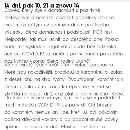
14 dní, pak 10, 21 a znovu 14
Člověk, který žije v domácnosti s pozitivně
testovaným a nemůže dodržet podmínky izolace,
musí mezi pátým až sedmým dnem pozitivního
výsledku člena domácnosti podstoupit PCR test.
Nejpozději tak musí učinit do desátého dne. Pokud
bude mít výsledek negativní a bude bez příznaků
nemoci COVID-19, karanténu po 14 dnech po odběru
pozitivního vzorku člena rodiny ukončí.
Vláda minulý týden kvůli šíření mutací koronaviru,
které jsou nakažlivější, prodloužila karanténu a izolaci
z deseti dnů na dva týdny. Dvoutýdenní karanténa v
Česku platila už na začátku epidemie, v září se
zkrátila na deset dnů, což platilo do minulého týdne.
Do karantény nemusí nyní ti, u nichž se v posledních
třech měsících COVID-19 už potvrdil. Od března
do karantény nemusí ani lidé, kteří už byli očkováni
oběma dávkami vakcíny a od podání druhé dávky
uplynulo alespoň 14 dnů. Musí mít certifikát o