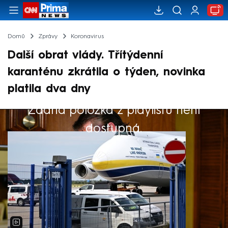
Domů
Zprávy
Koronavirus
Další obrat vlády. Třítýdenní
karanténu zkrátila o týden, novinka
platila dva dny
Žádná položka z playlistu není
Výběr redakce
dostupná.