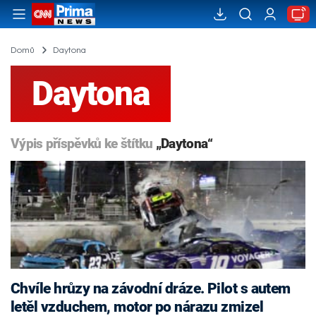
Domů
Daytona
Daytona
Výpis příspěvků ke štítku
„Daytona“
Chvíle hrůzy na závodní dráze. Pilot s autem
letěl vzduchem, motor po nárazu zmizel