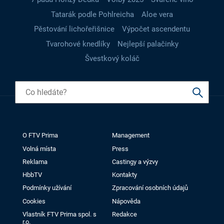
Tatarák podle Pohlreicha
Aloe vera
Pěstování lichořeřišnice
Výpočet ascendentu
Tvarohové knedlíky
Nejlepší palačinky
Švestkový koláč
O FTV Prima
Management
Volná místa
Press
Reklama
Castingy a výzvy
HbbTV
Kontakty
Podmínky užívání
Zpracování osobních údajů
Cookies
Nápověda
Vlastník FTV Prima spol. s
Redakce
r.o.