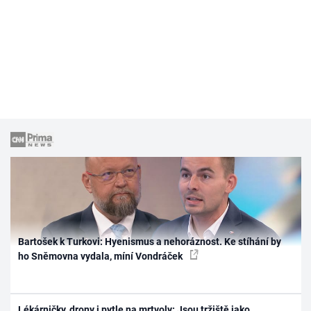
Bartošek k Turkovi: Hyenismus a nehoráznost. Ke stíhání by
ho Sněmovna vydala, míní Vondráček
Lékárničky, drony i pytle na mrtvoly: Jsou tržiště jako