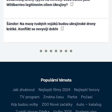
Wildberries legitimním cílem Ukrajiny?
Šándor: Na masy ruských vojáků budou ukrajinské drony
krátké. Konflikt se nevyvíjí dobře
Populární témata
Jak zhubnout
Nejlepší filmy 2024
Nejlepší horory
TV program
Změna času
Partie
Počasí
Kdy budou volby
ZOO Nové začátky
Auto – katalog
7 pádů Honzy Dědka
Volby 2025
Svařené víno