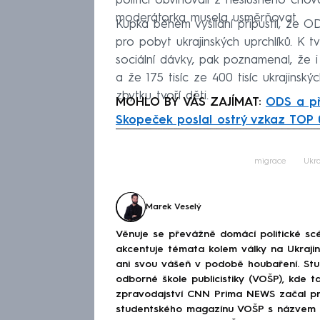
politici obviňovali z neslušného chov
moderátorka musela usměrňovat.
Kupka během vysílání připustil, že 
pro pobyt ukrajinských uprchlíků. K t
sociální dávky, pak poznamenal, že i
a že 175 tisíc ze 400 tisíc ukrajinsk
zbytku tvoří děti.
MOHLO BY VÁS ZAJÍMAT:
ODS a př
Skopeček poslal ostrý vzkaz TOP 
Fa
migrace
Ukra
Marek Veselý
Věnuje se převážně domácí politické scé
akcentuje témata kolem války na Ukraj
ani svou vášeň v podobě houbaření. Stu
odborné škole publicistiky (VOŠP), kde ta
zpravodajství CNN Prima NEWS začal pra
studentského magazínu VOŠP s názvem 