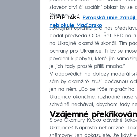
stavebnictví či sociální oblast by se
Okamurovi.
ČTĚTE TAKÉ:
Evropská unie zahájí 
neblokuje Maďarsko
„Ukrajinští uprchlíci pro nás představ
dodal předseda ODS. Šéf SPD na tuto 
na Ukrajině okamžitě skončil. Tím p
ochrany pro Ukrajince. Ti by se musel
povolení k pobytu, které jim samoz
je jich tady prostě příliš mnoho.“
V odpovědích na dotazy moderátork
Fa
sám by okamžitě zrušil dočasnou och
jen na něm. „Co se týče migračního p
Ukrajince ukončíme, rozhodně naše 
schválně nechávat, abychom tady nemě
Vzájemné překřikován
Slova Okamury Kupku očividně šokoval
Ukrajince? Naprosto nehorázné. Tak
sněmovny. Jen dokazujete, že když v