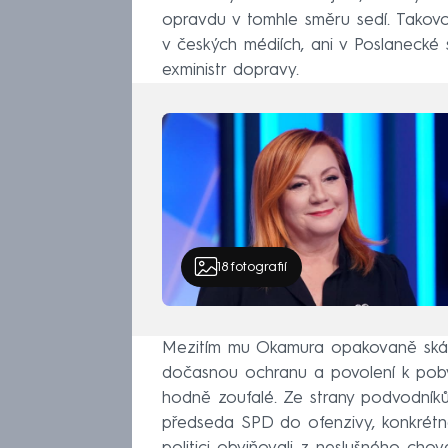
opravdu v tomhle směru sedí. Takov
v českých médiích, ani v Poslanecké
exministr dopravy.
18
fotografií
Mezitím mu Okamura opakovaně skáka
dočasnou ochranu a povolení k poby
hodně zoufalé. Ze strany podvodníků 
předseda SPD do ofenzivy, konkrétn