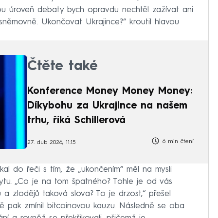
ou úroveň debaty bych opravdu nechtěl zažívat ani
 sněmovně. Ukončovat Ukrajince?“ kroutil hlavou
Čtěte také
Konference Money Money Money:
Díkybohu za Ukrajince na našem
trhu, říká Schillerová
6 min čtení
27. dub 2026, 11:15
l do řeči s tím, že „ukončením“ měl na mysli
tu. „Co je na tom špatného? Tohle je od vás
a zlodějů taková slova? To je drzost,“ přešel
ě pak zmínil bitcoinovou kauzu. Následně se oba