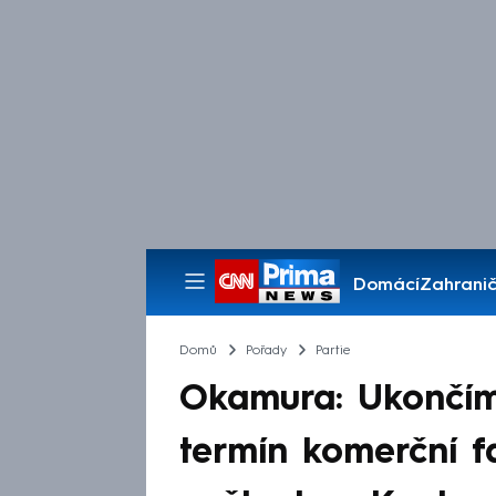
Domácí
Zahranič
Pořady
Domů
Pořady
Partie
Okamura: Ukončím
termín komerční fa