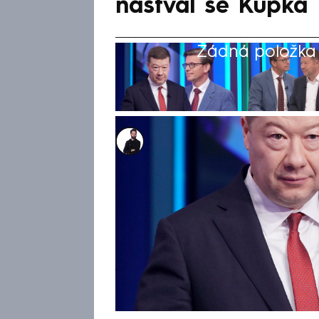
naštval se Kupka
Žádná položka z
Marek Veselý
14. čvn 2026, 15:04
První část nedělní Partie, v 
Okamura (SPD) a šéf ODS Mar
názorových střetů i osobních
debaty CNN Prima NEWS došlo
„ukončení Ukrajinců“. „Napros
někdo nazývá komerčním fašist
Kupka. Lídr SPD se hájil tím,