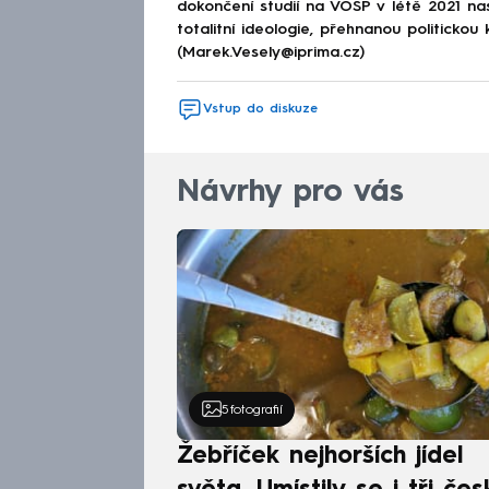
dokončení studií na VOŠP v létě 2021 n
totalitní ideologie, přehnanou politickou 
(Marek.Vesely@iprima.cz)
Vstup do diskuze
Návrhy pro vás
5
fotografií
Žebříček nejhorších jídel