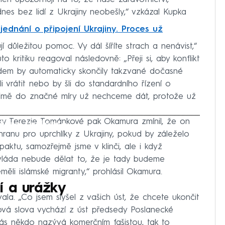
 dnes bez lidí z Ukrajiny neobešly,“ vzkázal Kupka
jednání o připojení Ukrajiny. Proces už
ují důležitou pomoc. Vy dál šíříte strach a nenávist,“
kritiku reagoval následovně: „Přeji si, aby konflikt
ádem by automaticky skončily takzvané dočasné
i vrátit nebo by šli do standardního řízení o
řejmě do značné míry už nechceme dát, protože už
y Terezie Tománkové pak Okamura zmínil, že on
iled to fetch
ranu pro uprchlíky z Ukrajiny, pokud by záleželo
aktu, samozřejmě jsme v klinči, ale i když
vláda nebude dělat to, že je tady budeme
li islámské migranty,“ prohlásil Okamura.
í a urážky
a. „Co jsem slyšel z vašich úst, že chcete ukončit
ová slova vychází z úst předsedy Poslanecké
ás někdo nazývá komerčním fašistou, tak to