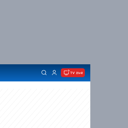
TV živě