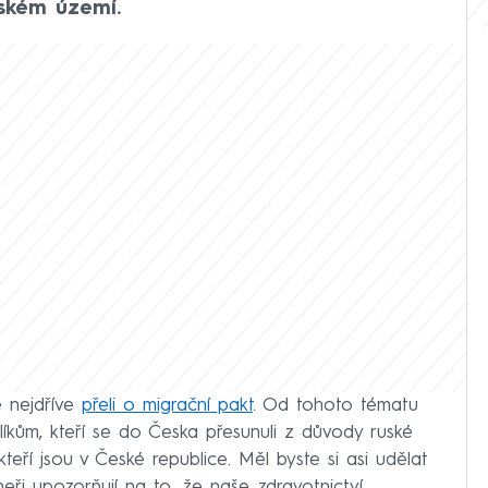
eském území.
é nejdříve
přeli o migrační pakt
. Od tohoto tématu
hlíkům, kteří se do Česka přesunuli z důvody ruské
eří jsou v České republice. Měl byste si asi udělat
tneři upozorňují na to, že naše zdravotnictví,