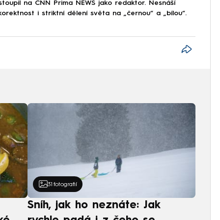
astoupil na CNN Prima NEWS jako redaktor. Nesnáší
korektnost i striktní dělení světa na „černou“ a „bílou“.
31
fotografií
Sníh, jak ho neznáte: Jak