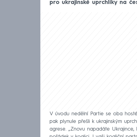
pro ukrajinské uprchlíky na č
V úvodu nedělní Partie se oba host
pak plynule přešli k ukrajinským uprc
agrese. „Znovu napadáte Ukrajince, kt
pořádek v koalici. I vaši koaliční par