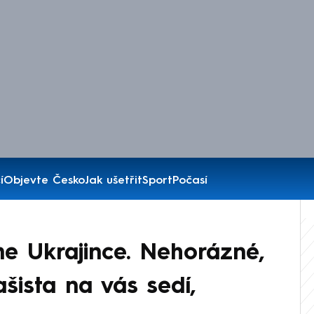
í
Objevte Česko
Jak ušetřit
Sport
Počasí
e Ukrajince. Nehorázné,
šista na vás sedí,