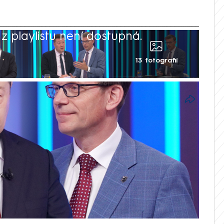
 playlistu není dostupná.
13 fotografií
níž vystoupili předseda Sněmovny Tomio
tin Kupka, se neobešla bez tvrdých
 urážek. K nejostřejšímu sporu během
 v okamžik, kdy Okamura mluvil o
to nehorázné. Jen dokazujete, že když vás
ou, opravdu to sedí,“ nebral si servítky
 že „ukončením“ myslel dočasnou ochranu