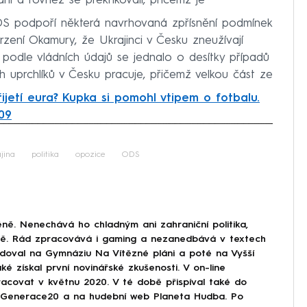
ání a rovněž se překřikovali, přičemž je
ODS podpoří některá navrhovaná zpřísnění podmínek
vrzení Okamury, že Ukrajinci v Česku zneužívají
 podle vládních údajů se jednalo o desítky případů
ých uprchlíků v Česku pracuje, přičemž velkou část ze
ijetí eura? Kupka si pomohl vtipem o fotbalu.
09
iled to fetch
jina
politika
opozice
ODS
ně. Nenechává ho chladným ani zahraniční politika,
ině. Rád zpracovává i gaming a nezanedbává v textech
doval na Gymnáziu Na Vítězné pláni a poté na Vyšší
ké získal první novinářské zkušenosti. V on-line
covat v květnu 2020. V té době přispíval také do
Generace20 a na hudební web Planeta Hudba. Po