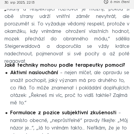
6 min čtení
30. srp 2025, 22:13
„
Klidný a respektující rozhovor je možný, pokud si
obě strany udrží vnitřní záměr nevyhrát, ale
porozumět si. To vyžaduje vědomý respekt, protože v
okamžiku, kdy vnímáme ohrožení vlastních hodnot,
mozek přechází do obranného módu,“
sdělila
Steigerwaldová a doporučila se vždy krátce
nadechnout, pojmenovat si své pocity a až poté
reagovat.
Jaké techniky mohou podle terapeutky pomoci?
Aktivní naslouchání
– nejen mlčet, ale opravdu se
snažit pochopit, jaký význam má pro druhého to,
co říká. To může znamenat i pokládání doplňujících
otázek: „Řekneš mi víc, proč to vidíš takhle? Zajímá
mě to.“
Formulace z pozice subjektivní zkušenosti
–
namísto obecné, „neprůstřelné“ pravdy říkejte: „Můj
názor je…“, „Já to vnímám takto… Neříkám, že je to