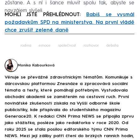
zůstane. A s ní i šance mluvit spolu tak, abyste se
navzájem slyšeli.
MOHLI JSTE PŘEHLÉDNOUT:
Babiš se vysmál
požadavkům SPD na ministerstva. Na první vládě
chce zrušit zelené daně
Failed to fetch
rodina
emoce
společnost
rozhovor
debata
Monika Kabourková
Věnuje se převážně zdravotnickým tématům. Komunikuje s
dárcovskou platformou Znesnáze a zpracovává sociální
témata a texty, které pomáhají potřebným. Vystudovala
obchodní akademii se zaměřením na cestovní ruch. První
novinářské zkušenosti získala na Vyšší odborné škole
publicistiky, kde přispívala do studentského magazínu
Generace20. K redakci CNN Prima NEWS se připojila zprvu
jako stážistka, posléze jako redaktorka v roce 2020. Od
roku 2025 se stala posilou editorského týmu CNN Prima
NEWS. Mezi její záliby patří čtení do brzkých ranních hodin,