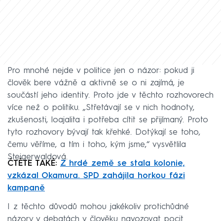
Pro mnohé nejde v politice jen o názor: pokud ji
člověk bere vážně a aktivně se o ni zajímá, je
součástí jeho identity. Proto jde v těchto rozhovorech
více než o politiku. „Střetávají se v nich hodnoty,
zkušenosti, loajalita i potřeba cítit se přijímaný. Proto
tyto rozhovory bývají tak křehké. Dotýkají se toho,
čemu věříme, a tím i toho, kým jsme,“ vysvětlila
Steigerwaldová.
ČTĚTE TAKÉ:
Z hrdé země se stala kolonie,
vzkázal Okamura. SPD zahájila horkou fázi
kampaně
I z těchto důvodů mohou jakékoliv protichůdné
názory v debatách v člověku navozovat pocit