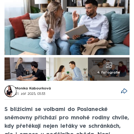
4 fotografie
Monika Kabourková
21. zář 2025, 05:33
S blížícími se volbami do Poslanecké
sněmovny přichází pro mnohé rodiny chvíle,
kdy přetékají nejen letáky ve schránkách,