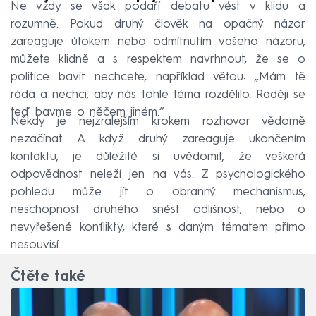
Ne vždy se však podaří debatu vést v klidu a
rozumně. Pokud druhý člověk na opačný názor
zareaguje útokem nebo odmítnutím vašeho názoru,
můžete klidně a s respektem navrhnout, že se o
politice bavit nechcete, například větou: „Mám tě
ráda a nechci, aby nás tohle téma rozdělilo. Raději se
teď bavme o něčem jiném.“
Někdy je nejzralejším krokem rozhovor vědomě
nezačínat. A když druhý zareaguje ukončením
kontaktu, je důležité si uvědomit, že veškerá
odpovědnost neleží jen na vás. Z psychologického
pohledu může jít o obranný mechanismus,
neschopnost druhého snést odlišnost, nebo o
nevyřešené konflikty, které s daným tématem přímo
nesouvisí.
Čtěte také