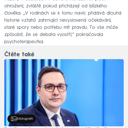
ohrožení, zvláště pokud přicházejí od blízkého
člověka. „V rodinách se k tomu navíc přidává dlouhá
historie vztahů zahrnující nevyslovená očekávání,
staré spory nebo potřebu mít pravdu. To vše může
způsobit, že se debata vyostří,“ pokračovala
psychoterapeutka.
Čtěte také
8
fotografií