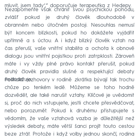
mluvit, jsem tady‘,“ doporučuje terapeutka z Hedepy.
Nezapomeňte však chránit svou psychickou pohodu,
zvlášť pokud je druhý člověk dlouhodobě v
obranném nebo útočném postoji. Nesouhlas nemusí
být koncem blízkosti, pokud ho dokážete vyjádřit
upřímně a s úctou. A i když blízký člověk vztah na
čas přeruší, vaše vnitřní stabilita a ochota k obnově
dialogu jsou vnitřní pojistkou proti zatrpklosti. Zároveň
máte i vy vždy plné právo kontakt přerušit, pokud
druhý člověk pravidla slušné a respektující debaty
nedodržuje.
Politické rozhovory v rodině zkrátka bývají tak trochu
chůze po tenkém ledě. Můžeme se toho hodně
dozvědět, ale také narušit vztahy. Klíčové je uvědomit
si, proč do nich vstupujete, jestli chcete přesvědčovat,
nebo porozumět. Pokud k druhému přistupujete s
vědomím, že vaše vztahová vazba je důležitější než
výsledek debaty, máte větší šanci projít touto cestou
beze ztrát. Protože i když volby jednou skončí, rodina