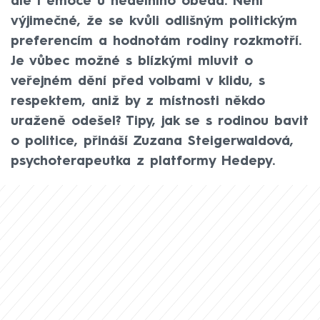
ale i emoce u nedělního oběda. Není
výjimečné, že se kvůli odlišným politickým
preferencím a hodnotám rodiny rozkmotří.
Je vůbec možné s blízkými mluvit o
veřejném dění před volbami v klidu, s
respektem, aniž by z místnosti někdo
uraženě odešel? Tipy, jak se s rodinou bavit
o politice, přináší Zuzana Steigerwaldová,
psychoterapeutka z platformy Hedepy.