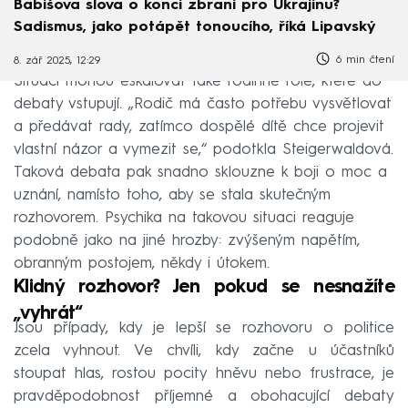
Babišova slova o konci zbraní pro Ukrajinu?
Sadismus, jako potápět tonoucího, říká Lipavský
6 min čtení
8. zář 2025, 12:29
Situaci mohou eskalovat také rodinné role, které do
debaty vstupují. „Rodič má často potřebu vysvětlovat
a předávat rady, zatímco dospělé dítě chce projevit
vlastní názor a vymezit se,“ podotkla Steigerwaldová.
Taková debata pak snadno sklouzne k boji o moc a
uznání, namísto toho, aby se stala skutečným
rozhovorem. Psychika na takovou situaci reaguje
podobně jako na jiné hrozby: zvýšeným napětím,
obranným postojem, někdy i útokem.
Klidný rozhovor? Jen pokud se nesnažíte
„vyhrát“
Jsou případy, kdy je lepší se rozhovoru o politice
zcela vyhnout. Ve chvíli, kdy začne u účastníků
stoupat hlas, rostou pocity hněvu nebo frustrace, je
pravděpodobnost příjemné a obohacující debaty