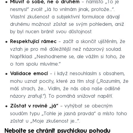
Mluvit o sobě, ne o druhém
– namísto „To je
nesmysl“ zvolit „Já to vnímám jinak, protože…“.
Vlastní zkušenost a subjektivní formulace dávají
druhému možnost zůstat se svým pohledem, aniž
by byl nucen bránit svou důstojnost.
Respektující rámec
– začít a skončit ujištěním, že
vztah je pro mě důležitější než názorový soulad.
Například: „Neshodneme se, ale vážím si toho, že
o tom spolu mluvíme.“
Validace emocí
– i když nesouhlasím s obsahem,
mohu uznat pocity, které za tím stojí („Rozumím, že
máš strach, že… Vidím, že nás oba naše odlišné
názory zraňují.“). To pomáhá snižovat napětí.
Zůstat v rovině „já“
– vyhýbat se obecným
soudům typu „Tohle je jasná pravda“ a místo toho
zůstat u „Moje zkušenost je…“.
Nebojte se chránit psychickou pohodu