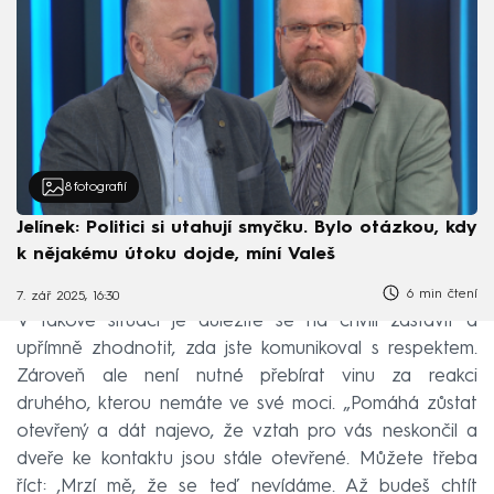
8
fotografií
Jelínek: Politici si utahují smyčku. Bylo otázkou, kdy
k nějakému útoku dojde, míní Valeš
6 min čtení
7. zář 2025, 16:30
V takové situaci je důležité se na chvíli zastavit a
upřímně zhodnotit, zda jste komunikoval s respektem.
Zároveň ale není nutné přebírat vinu za reakci
druhého, kterou nemáte ve své moci. „Pomáhá zůstat
otevřený a dát najevo, že vztah pro vás neskončil a
dveře ke kontaktu jsou stále otevřené. Můžete třeba
říct: ‚Mrzí mě, že se teď nevídáme. Až budeš chtít