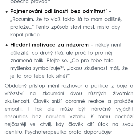
obecná pravda.“
Pojmenování odlišnosti bez odmítnutí
–
„Rozumím, že to vidíš takto. Já to mám odlišně,
protože…“ Tento způsob staví most, místo aby
kopal příkop.
Hledání motivace za názorem
– někdy není
důležité, co druhý říká, ale proč to pro něj
znamená tolik. Ptejte se: „Co pro tebe tato
myšlenka symbolizuje?“, „Jakou zkušenost máš, že
je to pro tebe tak silné?“
Obdobný přístup mění rozhovor o politice z boje o
vítězství na zkoumání dvou různých životních
zkušeností. Člověk sníží obranné reakce a prokáže
empatii. I tak ale může být náročné vyjádřit
nesouhlas bez narušení vztahu. K tomu dochází
nejčastěji ve chvíli, kdy člověk cítí útok na svou
identitu. Psychoterapeutka proto doporučuje: