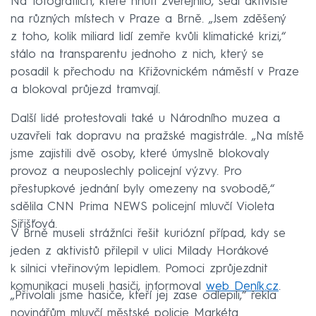
Na fotografiích, které hnutí zveřejnilo, sedí aktivisté
na různých místech v Praze a Brně. „Jsem zděšený
z toho, kolik miliard lidí zemře kvůli klimatické krizi,“
stálo na transparentu jednoho z nich, který se
posadil k přechodu na Křižovnickém náměstí v Praze
a blokoval průjezd tramvají.
Další lidé protestovali také u Národního muzea a
uzavřeli tak dopravu na pražské magistrále. „Na místě
jsme zajistili dvě osoby, které úmyslně blokovaly
provoz a neuposlechly policejní výzvy. Pro
přestupkové jednání byly omezeny na svobodě,“
sdělila CNN Prima NEWS policejní mluvčí Violeta
Siřišťová.
V Brně museli strážníci řešit kuriózní případ, kdy se
jeden z aktivistů přilepil v ulici Milady Horákové
k silnici vteřinovým lepidlem. Pomoci zprůjezdnit
komunikaci museli hasiči, informoval
web Deník.cz
.
„Přivolali jsme hasiče, kteří jej zase odlepili,“ řekla
novinářům mluvčí městské policie Markéta