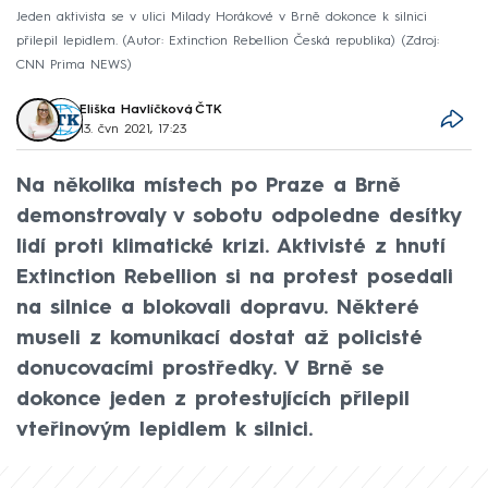
Jeden aktivista se v ulici Milady Horákové v Brně dokonce k silnici
přilepil lepidlem. (Autor: Extinction Rebellion Česká republika)
Zdroj:
CNN Prima NEWS
Eliška Havlíčková
,
ČTK
13. čvn 2021, 17:23
Na několika místech po Praze a Brně
demonstrovaly v sobotu odpoledne desítky
lidí proti klimatické krizi. Aktivisté z hnutí
Extinction Rebellion si na protest posedali
na silnice a blokovali dopravu. Některé
museli z komunikací dostat až policisté
donucovacími prostředky. V Brně se
dokonce jeden z protestujících přilepil
vteřinovým lepidlem k silnici.