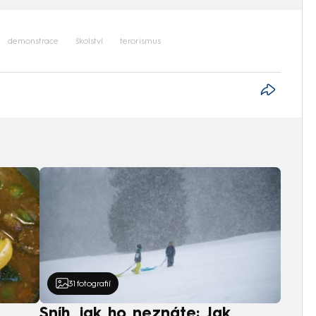
demonstrace
školství
terorismus
31
fotografií
Sníh, jak ho neznáte: Jak