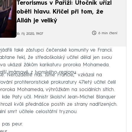
Terorismus v Paříži: Útočník uřízl
oběti hlavu. Křičel při tom, že
Alláh je veliký
6 min čtení
16. říj 2020, 19:07
ádřili také zástupci čečenské komunity ve Francii.
tane řekl, že středoškolský učitel dělal jen svou
lova ukázal žákům karikaturu proroka Mohameda.
další imámové z lyonského regionu.
. Nerozdělíte nás. Jsme Francie,“ vzkázal na
vání protiteroristické prokuratury 47letý učitel čelil
 proroka Mohameda, výhrůžkám na sociálních sítích.
kde Paty učil. Ministr školství Jean-Michel Blanquer
rozil kvůli přednášce postih ze strany nadřízených.
ní smrt učitele celostátní tryznou.
 pas peur.
eur.