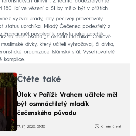
 teroristických aktivit“. Z těchto podezřelých je
180 lidí ve vězení a 51 by mělo být v příštích
vněž vyzval úřady, aby pečlivěji prověřovaly
získat status uprchlíka. Mladý Čečenec podezřelý z
e Francii měl povolení k pobytu jako uprchlík.
adržela další osobu „z okruhu útočníka“. Celkově
muslimské dívky, který učiteli vyhrožoval, či dívka,
roristické organizace Islámský stát. Vyšetřovatelé
ké komplice.
Čtěte také
Útok v Paříži: Vrahem učitele měl
být osmnáctiletý mladík
čečenského původu
6 min čtení
17. říj 2020, 09:30