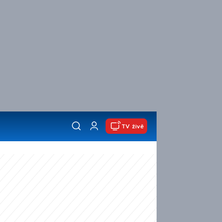
TV živě