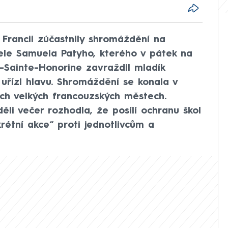
ve Francii zúčastnily shromáždění na
ele Samuela Patyho, kterého v pátek na
-Sainte-Honorine zavraždil mladík
uřízl hlavu. Shromáždění se konala v
ších velkých francouzských městech.
ěli večer rozhodla, že posílí ochranu škol
krétní akce“ proti jednotlivcům a