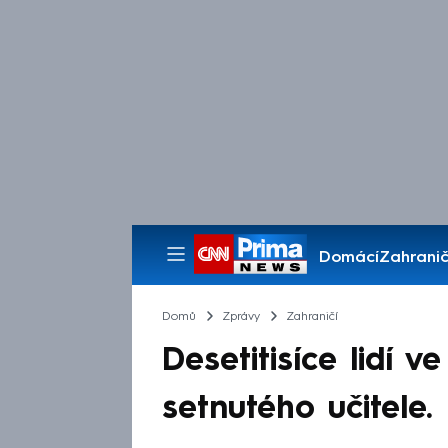
Domácí
Zahranič
Pořady
Domů
Zprávy
Zahraničí
Desetitisíce lidí v
setnutého učitele.