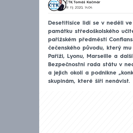
ČTK
,
Tomáš Kačmár
19. říj 2020, 14:04
Desetitisíce lidí se v neděli 
památku středoškolského učit
pařížském předměstí Conflans
čečenského původu, který mu 
Paříži, Lyonu, Marseille a dal
Bezpečnostní rada státu v ned
a jejich okolí a podnikne „kon
skupinám, které šíří nenávist.