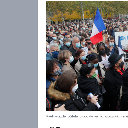
Kvůli vraždě učitele propukly ve francouzských m