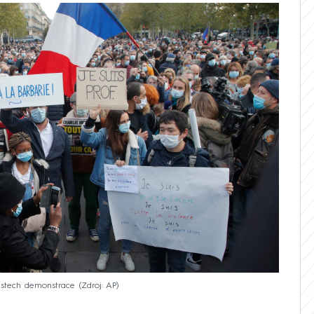
ěstech demonstrace
Zdroj: AP