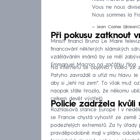
Vous ne nous divise
Nous sommes la Fr
— Jean Castex (@Jean
Při pokusu zatknout v
Ministr financí Bruno Le Maire televiz
financování některých islámských sdr
vzděláváním imámů by se měl zabývat
Emmanuel Macron na začátku října.
Na internetu se objevilo i video ze 
Patyho zavraždil a uřízl mu hlavu. Je
aby si „lehl na zem“. To však muž ozb
naopak stále hrozilo, že někomu ublíží
celkem devět výstřelů.
Policie zadržela kvůli 
Rozhlasová stanice Europe 1 v neděli
se Francie chystá vyhostit ze země 2
podezřelých extremistů. Za ty úřady pov
pravděpodobně mají v plánu odcestov