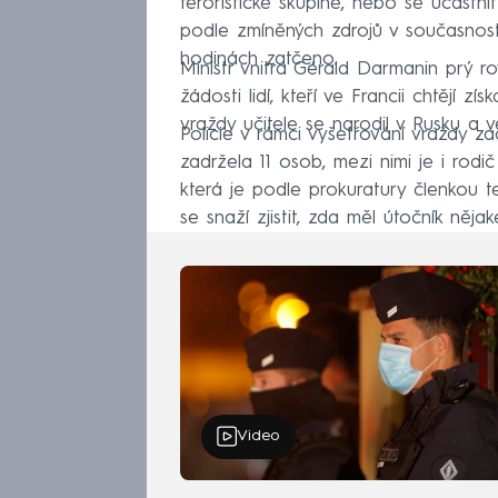
teroristické skupině, nebo se účastnit
podle zmíněných zdrojů v současnosti 
hodinách zatčeno.
Ministr vnitra Gérald Darmanin prý ro
žádosti lidí, kteří ve Francii chtějí 
vraždy učitele se narodil v Rusku a v
Policie v rámci vyšetřování vraždy z
zadržela 11 osob, mezi nimi je i rodič 
která je podle prokuratury členkou te
se snaží zjistit, zda měl útočník něja
Video