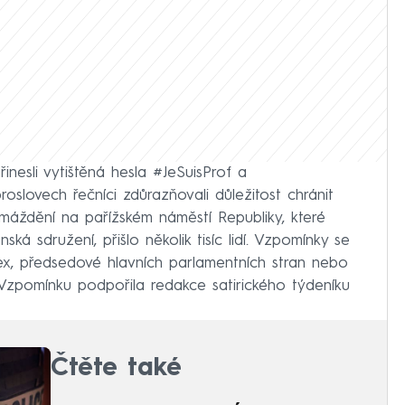
inesli vytištěná hesla #JeSuisProf a
proslovech řečníci zdůrazňovali důležitost chránit
máždění na pařížském náměstí Republiky, které
ská sdružení, přišlo několik tisíc lidí. Vzpomínky se
stex, předsedové hlavních parlamentních stran nebo
 Vzpomínku podpořila redakce satirického týdeníku
Čtěte také