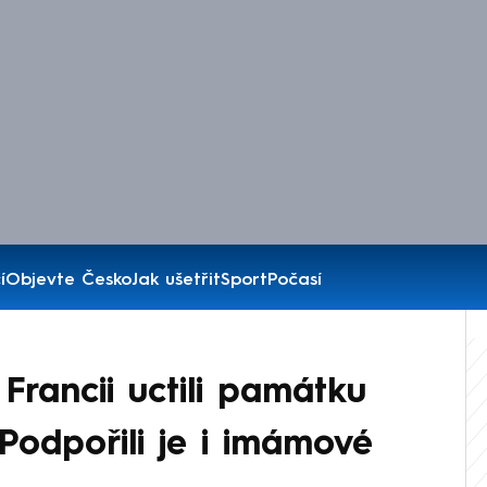
í
Objevte Česko
Jak ušetřit
Sport
Počasí
e Francii uctili památku
 Podpořili je i imámové