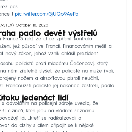
rez pas.
ance !
pic.twitter.com/GjUQo9AePa
CASTEX)
October 18, 2020
raha padlo devět výstřelů
i France 3 řekl, že chce zpřísnit kontrolu
užení, jež působí ve Francii. Financováním mešit a
 nový zákon, jehož vznik ohlásil prezident
zásahu policistů proti mladému Čečencovi, který
 na něm zřetelně slyšet, že policisté na muže řvali,
rojený nožem a airsoftovou pistolí neučinil,
. Francouzští policisté jej nakonec zastřelili, padlo
útoku jedenáct lidí
 s odvoláním na policejní zdroje uvedla, že
31 cizinců, kteří jsou na vládním seznamu
ažují lidi, „kteří se radikalizovali a
at do ciziny s cílem připojit se k nějaké