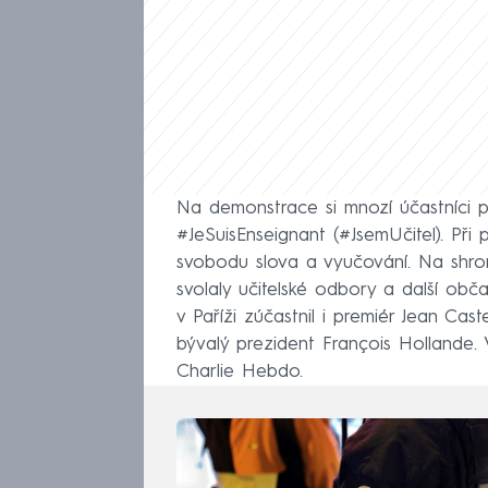
Na demonstrace si mnozí účastníci př
#JeSuisEnseignant (#JsemUčitel). Při 
svobodu slova a vyučování. Na shro
svolaly učitelské odbory a další občan
v Paříži zúčastnil i premiér Jean Ca
bývalý prezident François Hollande.
Charlie Hebdo.