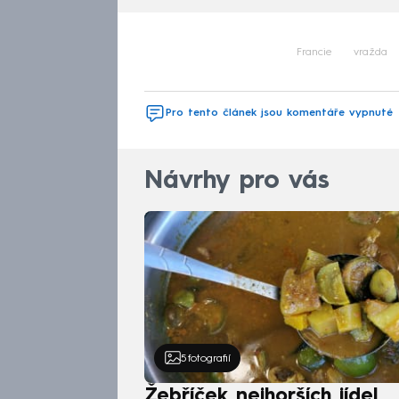
Francie
vražda
Pro tento článek jsou komentáře vypnuté
Návrhy pro vás
5
fotografií
Žebříček nejhorších jídel