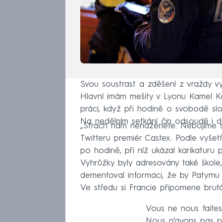
Svou soustrast a zděšení z vraždy vyj
Hlavní imám mešity v Lyonu Kamel Kab
práci, když při hodině o svobodě s
Na nedělním setkání čin odsoudili i 
„Strach nám nenaženete. Nebojíme se
Twitteru premiér Castex. Podle vyšetřo
po hodině, při níž ukázal karikaturu
Vyhrůžky byly adresovány také škole, 
dementoval informaci, že by Patymu h
Ve středu si Francie připomene brutál
Vous ne nous faites
Nous n’avons pas p