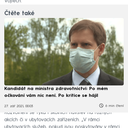
Vojtěch.
Čtěte také
Kandidát na ministra zdravotnictví: Po mém
očkování vám nic není. Po kritice se hájil
6 min čtení
27. zář 2021, 00:03
Rozvolnění se týká i školních návštěv na různých
akcích či v ubytovacích zařízeních. „V rámci
ubytovacích služeb, pokud jsou poskytovány v rámci