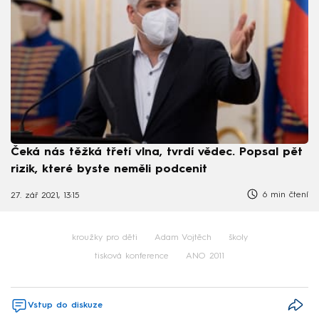
Čeká nás těžká třetí vlna, tvrdí vědec. Popsal pět
rizik, které byste neměli podcenit
6 min čtení
27. zář 2021, 13:15
kroužky pro děti
Adam Vojtěch
školy
tisková konference
ANO 2011
Vstup do diskuze