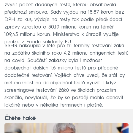
zvýšit počet dodaných testů, kterou obsahovala
předchozí smlouva. Sady vyjdou na 18,87 korun bez
DPH za kus, výdaje na testy tak podle předkládací
zprávy vzrostou o 30,19 milionu korun na téměř
109,45 milionu korun. Ministerstvo k úhradě využije
peníze z Fondu solidarity EU.
SSHR nakoupila v létě pro tři termíny testování žáků
na začátku školního roku 4,2 milionu antigenních testů
na covid. Součástí zakázky byla i možnost
doobjednat dalších 1,6 milionu testů pro případné
dodatečné testování. Vojtěch dříve uvedl, že stát by
měl možnost na doobjednání testů využít. I když
screeningové testování žáků ve školách prozatím
skončilo, nevyloučil, že by se později mohlo obnovit
lokálně nebo v několika termínech i plošně.
Čtěte také