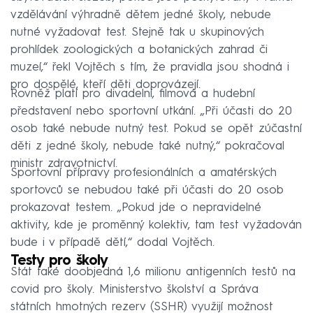
vzdělávání výhradně dětem jedné školy, nebude
nutné vyžadovat test. Stejně tak u skupinových
prohlídek zoologických a botanických zahrad či
muzeí,“ řekl Vojtěch s tím, že pravidla jsou shodná i
pro dospělé, kteří děti doprovázejí.
Rovněž platí pro divadelní, filmová a hudební
představení nebo sportovní utkání. „Při účasti do 20
osob také nebude nutný test. Pokud se opět zúčastní
děti z jedné školy, nebude také nutný,“ pokračoval
ministr zdravotnictví.
Sportovní přípravy profesionálních a amatérských
sportovců se nebudou také při účasti do 20 osob
prokazovat testem. „Pokud jde o nepravidelné
aktivity, kde je proměnný kolektiv, tam test vyžadován
bude i v případě dětí,“ dodal Vojtěch.
Testy pro školy
Stát také doobjedná 1,6 milionu antigenních testů na
covid pro školy. Ministerstvo školství a Správa
státních hmotných rezerv (SSHR) využijí možnost