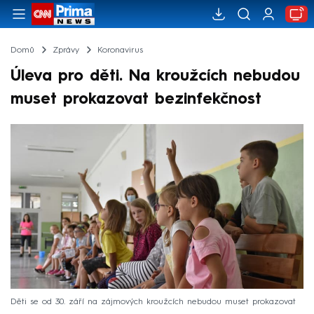
Domů
Zprávy
Koronavirus
Úleva pro děti. Na kroužcích nebudou
muset prokazovat bezinfekčnost
Děti se od 30. září na zájmových kroužcích nebudou muset prokazovat