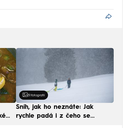
31
fotografií
Sníh, jak ho neznáte: Jak
ké
rychle padá i z čeho se
ská
skládá. A vločky nejsou bílé