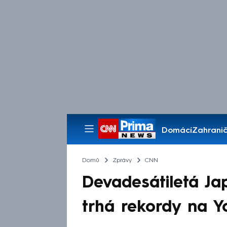
Domácí
Zahranič
Pořady
Domů
Zprávy
CNN
Devadesátiletá Ja
trhá rekordy na 