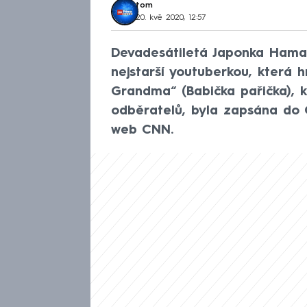
tom
20. kvě 2020, 12:57
Devadesátiletá Japonka Hama
nejstarší youtuberkou, která 
Grandma“ (Babička pařička), 
odběratelů, byla zapsána do 
web CNN.