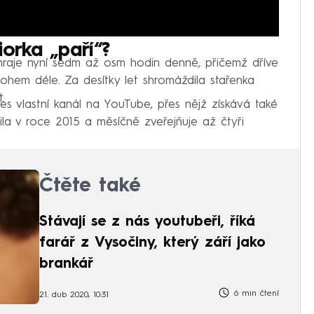
iorka „paří“?
hraje nyní sedm až osm hodin denně, přičemž dříve
ohem déle. Za desítky let shromáždila stařenka
.
přes vlastní kanál na YouTube, přes nějž získává také
žila v roce 2015 a měsíčně zveřejňuje až čtyři
Čtěte také
Stávají se z nás youtubeři, říká
farář z Vysočiny, který září jako
brankář
6 min čtení
21. dub 2020, 10:31