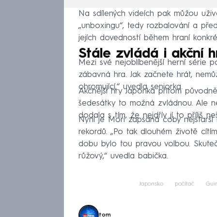
Na sdílených videích pak můžou uži
„unboxingu“, tedy rozbalování a pře
jejích dovedností během hraní konkré
Stále zvládá i akční h
Mezi své nejoblíbenější herní série 
zábavná hra. Jak začnete hrát, nemůže
ohromující,“ uvedla seniorka.
Akčnější hry Japonka přitom původně
šedesátky to možná zvládnou. Ale n
dodala s tím, že nejdřív jí to příliš ne
Nyní je Mori zapsána coby nejstarší 
rekordů. „Po tak dlouhém životě cítí
dobu bylo tou pravou volbou. Skutečn
růžový,“ uvedla babička.
Japonsko
počítač
Gui
tom