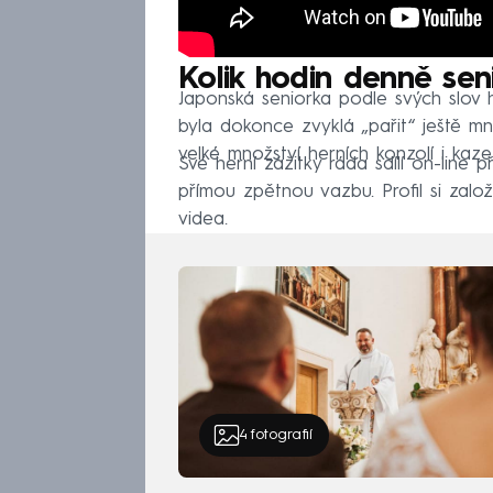
Kolik hodin denně sen
Japonská seniorka podle svých slov 
byla dokonce zvyklá „pařit“ ještě mn
velké množství herních konzolí i kazet
Své herní zážitky ráda sdílí on-line 
přímou zpětnou vazbu. Profil si zalo
videa.
4
fotografií