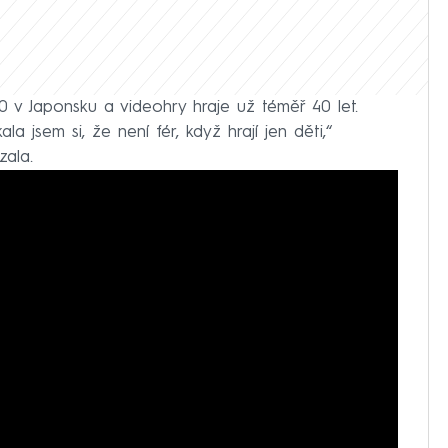
 v Japonsku a videohry hraje už téměř 40 let.
a jsem si, že není fér, když hrají jen děti,“
zala.