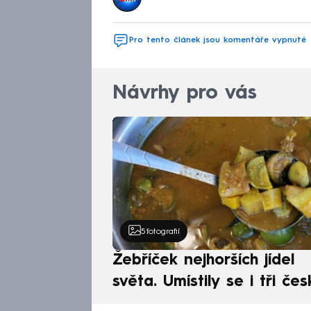
Pro tento článek jsou komentáře vypnuté
Návrhy pro vás
5
fotografií
Žebříček nejhorších jídel
světa. Umístily se i tři čes
pokrmy, vévodí skandináv