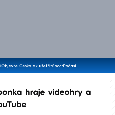
í
Objevte Česko
Jak ušetřit
Sport
Počasí
ponka hraje videohry a
YouTube