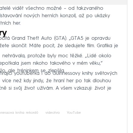
vatelé vidět všechno možné – od takzvaného
dstavování nových herních konzolí, až po ukázky
tních her.
ry
počítá Grand Theft Auto (GTA). „GTA5 je opravdu
te skončit. Máte pocit, že sledujete film. Grafika je
 nehrávala, protože byly moc těžké. „Lidé okolo
epotkala jsem nikoho takového v mém věku,“
šlo, ale tréninkem se zlepšila.
hrající youtuberka i do Guinnessovy knihy světových
m více než kdy jindy, že hraní her po tak dlouhou
ě si svůj život užívám. A všem vzkazuji: život je
nnessova kniha rekordů
videohra
YouTube