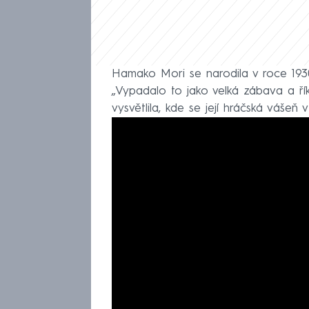
Hamako Mori se narodila v roce 1930
„Vypadalo to jako velká zábava a říkal
vysvětlila, kde se její hráčská vášeň v