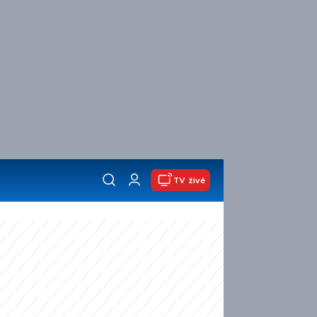
TV živě