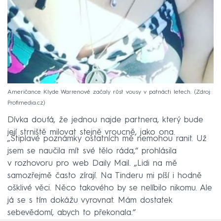
Američance Klyde Warrenové začaly růst vousy v patnácti letech.
Zdroj:
Profimedia.cz
Dívka doufá, že jednou najde partnera, který bude
její strniště milovat stejně vroucně, jako ona.
„Štiplavé poznámky ostatních mě nemohou ranit. Už
jsem se naučila mít své tělo ráda,“ prohlásila
v rozhovoru pro web Daily Mail. „Lidi na mě
samozřejmě často zírají. Na Tinderu mi píší i hodně
ošklivé věci. Něco takového by se nelíbilo nikomu. Ale
já se s tím dokážu vyrovnat. Mám dostatek
sebevědomí, abych to překonala.“