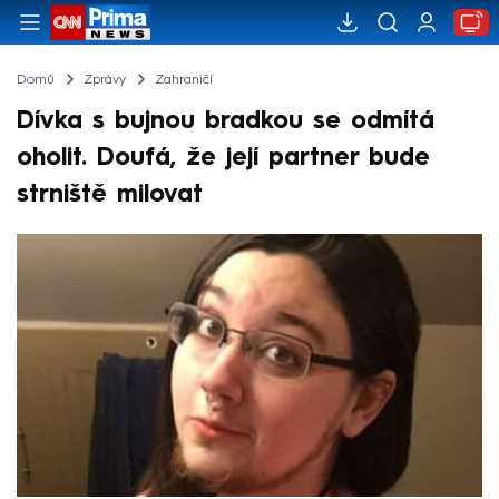
Domů
Zprávy
Zahraničí
Dívka s bujnou bradkou se odmítá
oholit. Doufá, že její partner bude
strniště milovat