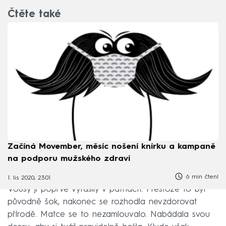
Čtěte také
Začíná Movember, měsíc nošení knírku a kampaně
na podporu mužského zdraví
6 min čtení
1. lis 2020, 23:01
Vousy jí poprvé vyrašily v patnácti. Přestože to byl
původně šok, nakonec se rozhodla nevzdorovat
přírodě. Matce se to nezamlouvalo. Nabádala svou