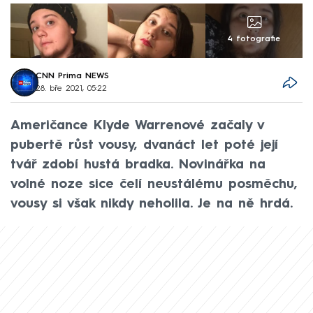
4 fotografie
CNN Prima NEWS
28. bře 2021, 05:22
Američance Klyde Warrenové začaly v
pubertě růst vousy, dvanáct let poté její
tvář zdobí hustá bradka. Novinářka na
volné noze sice čelí neustálému posměchu,
vousy si však nikdy neholila. Je na ně hrdá.