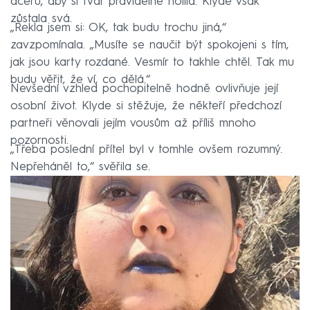
dceru, aby si tvář pravidelně holila. Klyde však
zůstala svá.
„Řekla jsem si: OK, tak budu trochu jiná,“
zavzpomínala. „Musíte se naučit být spokojeni s tím,
jak jsou karty rozdané. Vesmír to takhle chtěl. Tak mu
budu věřit, že ví, co dělá.“
Nevšední vzhled pochopitelně hodně ovlivňuje její
osobní život. Klyde si stěžuje, že někteří předchozí
partneři věnovali jejím vousům až příliš mnoho
pozornosti.
„Třeba poslední přítel byl v tomhle ovšem rozumný.
Nepřeháněl to,“ svěřila se.