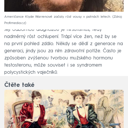
Američance Klyde Warrenové začaly růst vousy v patnácti letech.
Zdroj:
Profimedia.cz
Její odbornou diagnózou je hirsutismus, tedy
nadměrný růst ochlupení. Trápí více žen, než by se
na první pohled zdálo. Někdy se dědí z generace na
generaci, jindy jsou za ním zdravotní potíže. Často je
způsoben zvýšenou tvorbou mužského hormonu
testosteronu, může souviset i se syndromem
polycystických vaječníků.
Čtěte také