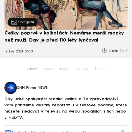
3
fotografií
Češky poprvé v kalhotách: Nemáme menší mozky
než muži. Dav je před 110 lety lynčoval
6 min čtení
19. bře 2021, 05:50
zdraví
vousy
móda
vztahy
Tinder
CNN Prima NEWS
Díky úzké spolupráci redakcí online a TV zpravodajství
vám přinášíme desítky reportáží i v textové podobě, které
můžete sledovat v televizi, na webu, sociálních sítích nebo
v HbbTV.