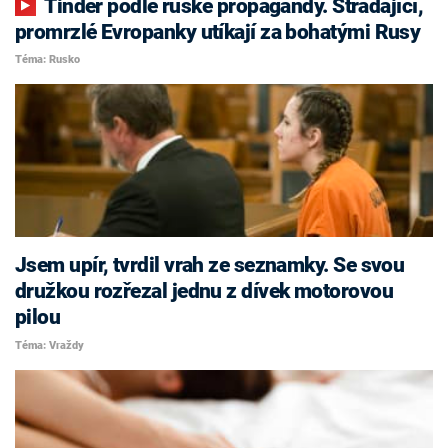
Tinder podle ruské propagandy. Strádající,
promrzlé Evropanky utíkají za bohatými Rusy
Téma: Rusko
Jsem upír, tvrdil vrah ze seznamky. Se svou
družkou rozřezal jednu z dívek motorovou
pilou
Téma: Vraždy