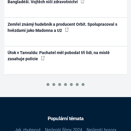
Bangladéši. Vojtěch ničí zdravotnictví
Zemřel známý hudebník a producent Orbit. Spolupracoval s
hvězdami jako Madonna a U2
Útok v Tanvaldu: Pachatel měl pobodat tři lidi, na místě
zasahuje policie
Populární témata
Jak zhubnout
Nejlepší filmy 2024
Nejlepší horory