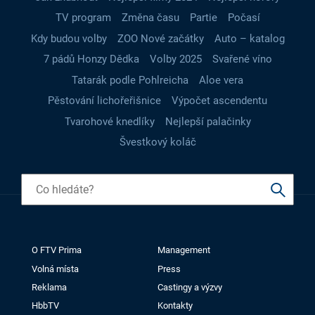
TV program
Změna času
Partie
Počasí
Kdy budou volby
ZOO Nové začátky
Auto – katalog
7 pádů Honzy Dědka
Volby 2025
Svařené víno
Tatarák podle Pohlreicha
Aloe vera
Pěstování lichořeřišnice
Výpočet ascendentu
Tvarohové knedlíky
Nejlepší palačinky
Švestkový koláč
O FTV Prima
Management
Volná místa
Press
Reklama
Castingy a výzvy
HbbTV
Kontakty