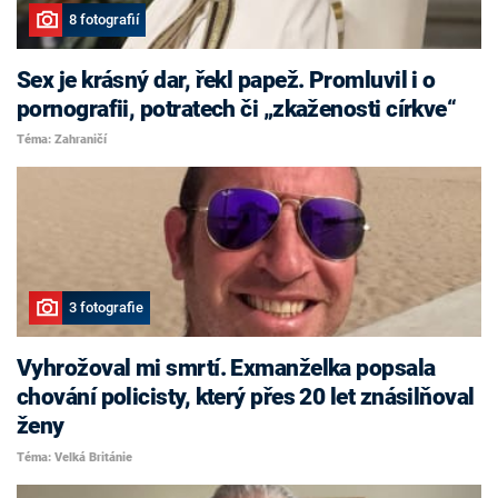
8 fotografií
Sex je krásný dar, řekl papež. Promluvil i o
pornografii, potratech či „zkaženosti církve“
Téma: Zahraničí
3 fotografie
Vyhrožoval mi smrtí. Exmanželka popsala
chování policisty, který přes 20 let znásilňoval
ženy
Téma: Velká Británie