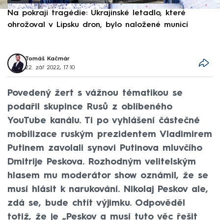
Na pokraji tragédie: Ukrajinské letadlo, které
P
ohrožoval v Lipsku dron, bylo naložené municí
e
Tomáš Kačmár
22. zář 2022, 17:10
Povedený žert s vážnou tématikou se
podařil skupince Rusů z oblíbeného
YouTube kanálu. Ti po vyhlášení částečné
mobilizace ruským prezidentem Vladimirem
Putinem zavolali synovi Putinova mluvčího
Dmitrije Peskova. Rozhodným velitelským
hlasem mu moderátor show oznámil, že se
musí hlásit k narukování. Nikolaj Peskov ale,
zdá se, bude chtít výjimku. Odpověděl
totiž, že je „Peskov a musí tuto věc řešit