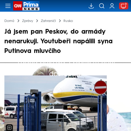
Domů
Zprávy
Zahraničí
Rusko
Já jsem pan Peskov, do armády
nenarukuji. Youtubeři napálili syna
Putinova mluvčího
Žádná položka z playlistu není
Výběr redakce
dostupná.