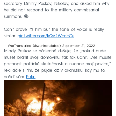
secretary Dmitry Peskov, Nikolay, and asked him why
he did not respond to the military commissariat
summons 😂
Can't prove it's him but the tone of voice is really
similar.
pic.twitter.com/kQv2WcdcCu
— WarTranslated (@wartranslated)
September 21, 2022
Mladý Peskov se následně dušuje, že „pokud bude
muset bránit svoji domovinu, tak tak učiní“. „Ale musíte
pochopit politické skutečnosti a nuance mojí pozice,“
řekl dále s tím, že půjde až v okamžiku, kdy mu to
nařídí sám
Putin
.