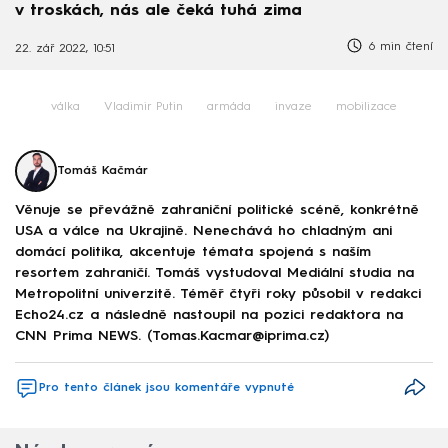
v troskách, nás ale čeká tuhá zima
6 min čtení
22. zář 2022, 10:51
válka
Vladimir Putin
armáda
invaze
mobilizace
Tomáš Kačmár
Věnuje se převážně zahraniční politické scéně, konkrétně
USA a válce na Ukrajině. Nenechává ho chladným ani
domácí politika, akcentuje témata spojená s naším
resortem zahraničí. Tomáš vystudoval Mediální studia na
Metropolitní univerzitě. Téměř čtyři roky působil v redakci
Echo24.cz a následně nastoupil na pozici redaktora na
CNN Prima NEWS. (Tomas.Kacmar@iprima.cz)
Pro tento článek jsou komentáře vypnuté