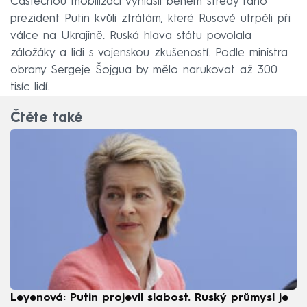
Částečnou mobilizaci vyhlásil během středy ráno
prezident Putin kvůli ztrátám, které Rusové utrpěli při
válce na Ukrajině. Ruská hlava státu povolala
záložáky a lidi s vojenskou zkušeností. Podle ministra
obrany Sergeje Šojgua by mělo narukovat až 300
tisíc lidí.
Čtěte také
Leyenová: Putin projevil slabost. Ruský průmysl je