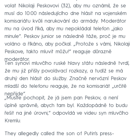
volat Nikolaji Peskovovi (32), aby mu oznámil, že se
musí do 10:00 následujícího dne hlásit na vojenském
komisariátu kvůli narukování do armády. Moderátor
mu na úvod říká, aby mu nepokládal telefon „jako
minule“. Peskov junior se následně táže, proč je mu
voláno a říkáno, aby počkal. „Protože s vámi, Nikolaji
Peskove, takto mluvit můžu!“ reaguje důrazně
moderátor.
Ten synovi mluvčího ruské hlavy státu následně tvrdí,
že mu již přišly povolávací rozkazy, a tudíž se má
druhý den hlásit do služby. Značně nervózní Peskov
mladší do telefonu reaguje, že na komisariát „určitě
nepřijde“.
„Musíte pochopit, že já jsem pan Peskov, a není
úplně správně, abych tam byl. Každopádně to budu
řešit na jiné úrovni,“ odpovídá ve videu syn mluvčího
Kremlu.
They allegedly called the son of Putin's press-