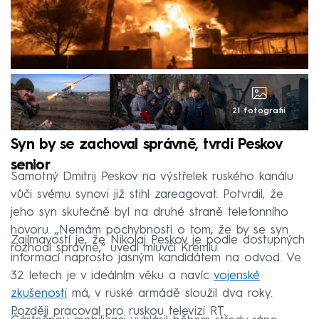
21 fotografií
Syn by se zachoval správně, tvrdí Peskov
senior
Samotný Dmitrij Peskov na výstřelek ruského kanálu
vůči svému synovi již stihl zareagovat. Potvrdil, že
jeho syn skutečně byl na druhé straně telefonního
hovoru. „Nemám pochybnosti o tom, že by se syn
Zajímavostí je, že Nikolaj Peskov je podle dostupných
rozhodl správně,“ uvedl mluvčí Kremlu.
informací naprosto jasným kandidátem na odvod. Ve
32 letech je v ideálním věku a navíc
vojenské
zkušenosti
má, v ruské armádě sloužil dva roky.
Později pracoval pro ruskou televizi RT.