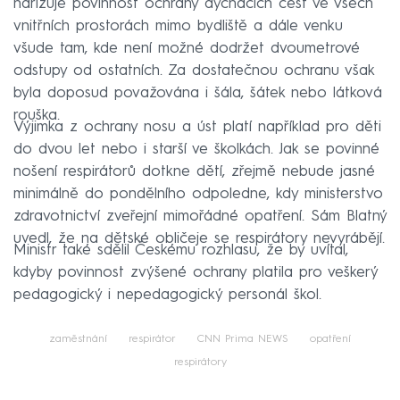
nařizuje povinnost ochrany dýchacích cest ve všech
vnitřních prostorách mimo bydliště a dále venku
všude tam, kde není možné dodržet dvoumetrové
odstupy od ostatních. Za dostatečnou ochranu však
byla doposud považována i šála, šátek nebo látková
rouška.
Výjimka z ochrany nosu a úst platí například pro děti
do dvou let nebo i starší ve školkách. Jak se povinné
nošení respirátorů dotkne dětí, zřejmě nebude jasné
minimálně do pondělního odpoledne, kdy ministerstvo
zdravotnictví zveřejní mimořádné opatření. Sám Blatný
uvedl, že na dětské obličeje se respirátory nevyrábějí.
Ministr také sdělil Českému rozhlasu, že by uvítal,
kdyby povinnost zvýšené ochrany platila pro veškerý
pedagogický i nepedagogický personál škol.
zaměstnání
respirátor
CNN Prima NEWS
opatření
respirátory