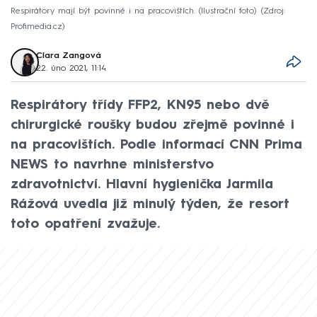
Respirátory mají být povinné i na pracovištích. (Ilustrační foto)
Zdroj:
Profimedia.cz
Clara Zangová
22. úno 2021, 11:14
Respirátory třídy FFP2, KN95 nebo dvě
chirurgické roušky budou zřejmě povinné i
na pracovištích. Podle informací CNN Prima
NEWS to navrhne ministerstvo
zdravotnictví. Hlavní hygienička Jarmila
Rážová uvedla již minulý týden, že resort
toto opatření zvažuje.