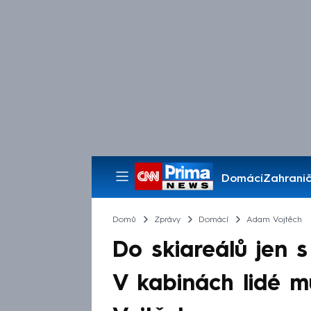
Domácí
Zahranič
Pořady
Domů
Zprávy
Domácí
Adam Vojtěch
Do skiareálů jen 
V kabinách lidé mu