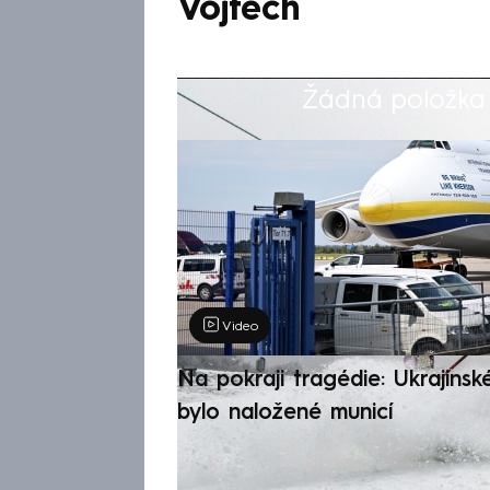
Vojtěch
Žádná položka z
Výběr redakce
Video
Na pokraji tragédie: Ukrajinsk
bylo naložené municí