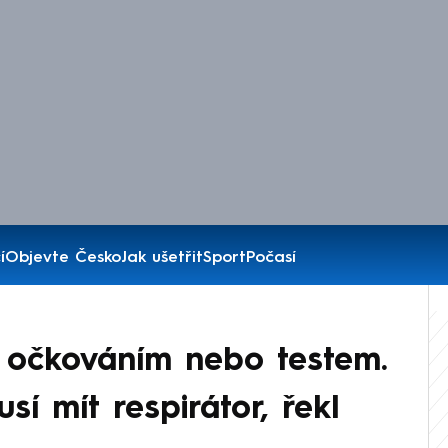
í
Objevte Česko
Jak ušetřit
Sport
Počasí
s očkováním nebo testem.
sí mít respirátor, řekl