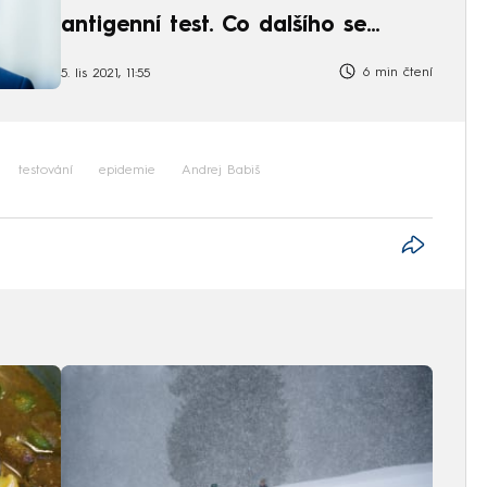
antigenní test. Co dalšího se
mění?
6 min čtení
5. lis 2021, 11:55
testování
epidemie
Andrej Babiš