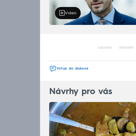
Video
lyžování
očkování
Vstup do diskuze
Návrhy pro vás