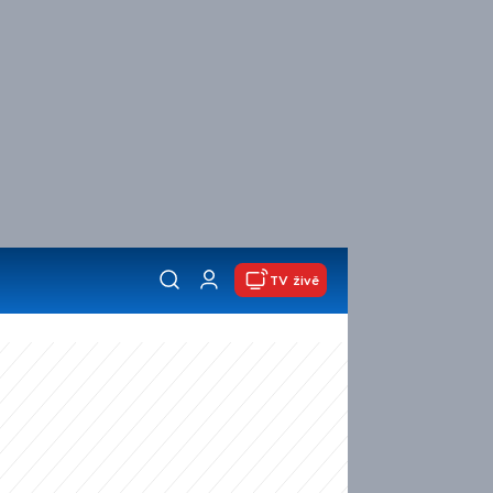
TV živě