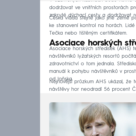
V uzavřených kabinách bude nutná o
dodržovat ve vnitřních prostorách prav
zakryté dýchací cesty a dodržovat ro
Česká vláda stejně jako jiné země po
ke stanovení kontrol na horách. Lid
Tečka nebo tištěným certifikátem.
Asociace horských stř
Asociace horských středisek (AHS) t
návštěvníků lyžařských resortů počít
zdravotnictví o tom jednala. Středis
manuál k pohybu návštěvníků v prost
od loňska.
Nejnovější průzkum AHS ukázal, že t
návštěvy hor neodradí 56 procent Čec