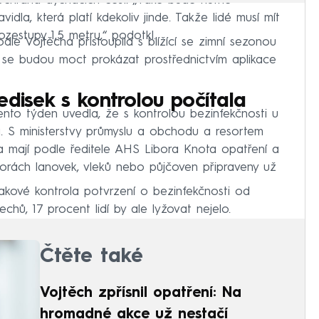
chrana dýchacích cest. „Také bude nutné
idla, která platí kdekoliv jinde. Takže lidé musí mít
zestupy 1,5 metru,“ podotkl.
dle Vojtěcha přistoupila s blížící se zimní sezonou
é se budou moct prokázat prostřednictvím aplikace
edisek s kontrolou počítala
ento týden uvedla, že s kontrolou bezinfekčnosti u
á. S ministerstvy průmyslu a obchodu a resortem
ka mají podle ředitele AHS Libora Knota opatření a
orách lanovek, vleků nebo půjčoven připraveny už
akové kontrola potvrzení o bezinfekčnosti od
hů, 17 procent lidí by ale lyžovat nejelo.
Čtěte také
Vojtěch zpřísnil opatření: Na
hromadné akce už nestačí