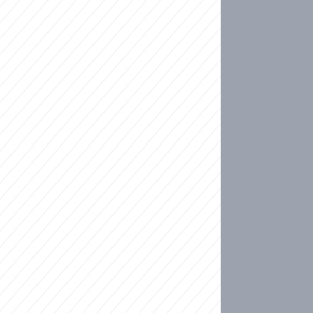
ideo
kat migranty do Česka? Sami by odešli, tvrdí exp
ické sebevraždě