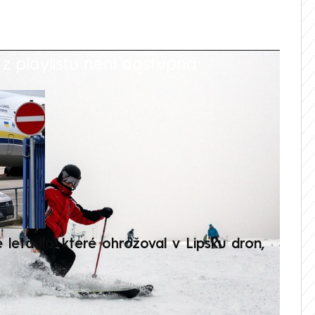
 playlistu není dostupná.
V
é letadlo, které ohrožoval v Lipsku dron,
Přilá
polit