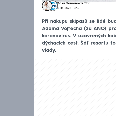
Dáša Šamanová
,
ČTK
5. lis 2021, 12:40
Při nákupu skipasů se lidé bu
Adama Vojtěcha (za ANO) pro
koronavirus. V uzavřených ka
dýchacích cest. Šéf resortu t
vlády.