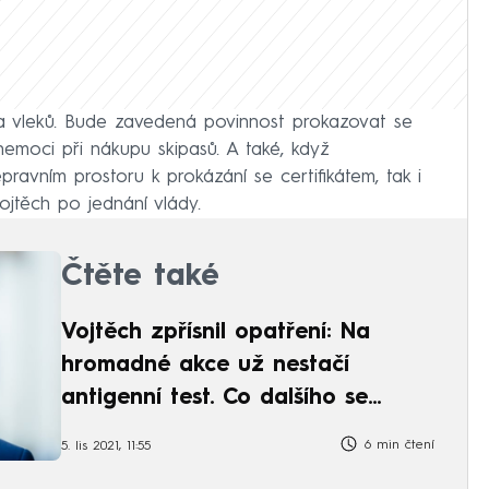
 a vleků. Bude zavedená povinnost prokazovat se
nemoci při nákupu skipasů. A také, když
ravním prostoru k prokázání se certifikátem, tak i
Vojtěch po jednání vlády.
Čtěte také
Vojtěch zpřísnil opatření: Na
hromadné akce už nestačí
antigenní test. Co dalšího se
mění?
6 min čtení
5. lis 2021, 11:55