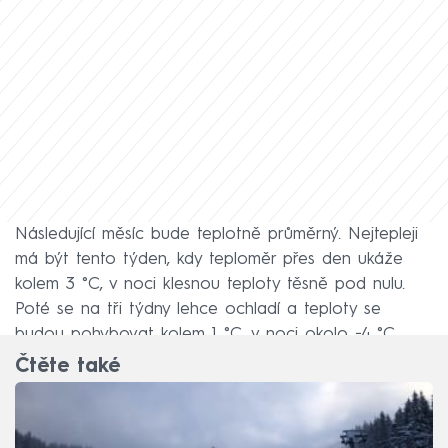
Následující měsíc bude teplotně průměrný. Nejtepleji
má být tento týden, kdy teploměr přes den ukáže
kolem 3 °C, v noci klesnou teploty těsně pod nulu.
Poté se na tři týdny lehce ochladí a teploty se
budou pohybovat kolem 1 °C, v noci okolo −4 °C.
Čtěte také