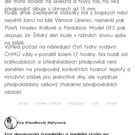
ale mohli dočkat na silvestra a Nový rok, na něž
předpověď slibuje v úhrnech až 15 mm.
Podle dříve zveřejněné statistiky má z krajských měst
největší šanci na bílé Vánoce Liberec, nejmenší pak
Plzeň, Hradec Králové a Pardubice. Model GFS pak
ukazuje, že Štědrý den bude v nížinách znovu spíše
na blátě.
Výhled počasí na následující čtyři týdny vydává
ČHMÚ vždy v pondělí kolem 17. hodiny. Na rozdíl od
krátkodobých a střednědobých předpovědí není
zaměřen na předpověď konkrétních hodnot teploty a
množství srážek pro jednotlivé dny, ale vyjadřuje
předpokládaný celkový charakter předpovědních
období.
počasí
Hradec Králové
Pardubice
sníh
výhled
Eva (Pavelková) Matysová
Eva absolvovala žurnalistiku a mediální studia na