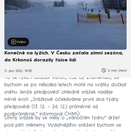
Video
Konečně na lyžích. V Česku začala zimní sezóna,
do Krkonoš dorazily tisíce lidí
6 min čtení
11. pro 2021, 19:53
To se týká i období Vánoc, což by znamenalo, že
bychom se po několika letech mohli na svátky dočkat
sněhu. Jenže předpověď ohledně srážek naděje
mírně krotí. „Srážkově očekáváme první dva týdny
předpovědi (13. 12. – 26. 12.) průměrné až
podprůměrné,“ informoval ČHMÚ.
Úhrny srážek by se měly o „vánočním týdnu“ držet
pod pěti milimetry. Vydatnějšího sněžení bychom se