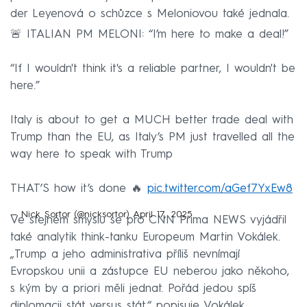
der Leyenová o schůzce s Meloniovou také jednala.
🚨 ITALIAN PM MELONI: “I’m here to make a deal!”
“If I wouldn't think it's a reliable partner, I wouldn't be
here.”
Italy is about to get a MUCH better trade deal with
Trump than the EU, as Italy’s PM just travelled all the
way here to speak with Trump
THAT’S how it’s done 🔥
pic.twitter.com/aGef7YxEw8
— Nick Sortor (@nicksortor)
April 17, 2025
Ve stejném smyslu se pro CNN Prima NEWS vyjádřil
také analytik think-tanku Europeum Martin Vokálek.
„Trump a jeho administrativa příliš nevnímají
Evropskou unii a zástupce EU neberou jako někoho,
s kým by a priori měli jednat. Pořád jedou spíš
diplomacii stát versus stát,“ popisuje Vokálek.