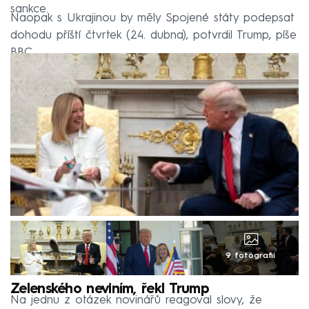
sankce.
Naopak s Ukrajinou by měly Spojené státy podepsat
dohodu příští čtvrtek (24. dubna), potvrdil Trump, píše
BBC.
9 fotografií
Zelenského neviním, řekl Trump
Na jednu z otázek novinářů reagoval slovy, že