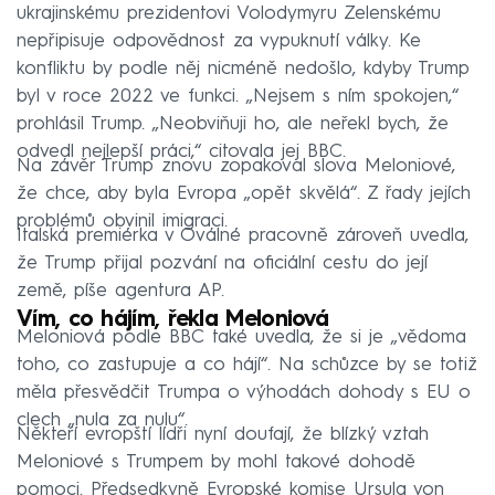
ukrajinskému prezidentovi Volodymyru Zelenskému
nepřipisuje odpovědnost za vypuknutí války. Ke
konfliktu by podle něj nicméně nedošlo, kdyby Trump
byl v roce 2022 ve funkci. „Nejsem s ním spokojen,“
prohlásil Trump. „Neobviňuji ho, ale neřekl bych, že
odvedl nejlepší práci,“ citovala jej BBC.
Na závěr Trump znovu zopakoval slova Meloniové,
že chce, aby byla Evropa „opět skvělá“. Z řady jejích
problémů obvinil imigraci.
Italská premiérka v Oválné pracovně zároveň uvedla,
že Trump přijal pozvání na oficiální cestu do její
země, píše agentura AP.
Vím, co hájím, řekla Meloniová
Meloniová podle BBC také uvedla, že si je „vědoma
toho, co zastupuje a co hájí“. Na schůzce by se totiž
měla přesvědčit Trumpa o výhodách dohody s EU o
clech „nula za nulu“.
Někteří evropští lídři nyní doufají, že blízký vztah
Meloniové s Trumpem by mohl takové dohodě
pomoci. Předsedkyně Evropské komise Ursula von