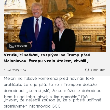
6
fotografií
Vzrušující setkání, rozplýval se Trump před
Meloniovou. Evropu vzala útokem, chválil ji
6 min čtení
5. led 2025, 11:34
Meloni na tiskové konferenci před novináři také
prohlásila, že si je jistá, že se s Trumpem dokáže
dohodnout. „Jsem si jistá, že se můžeme dohodnout.
Jsem tu od toho, abych s tím pomohla,“ říká.
„Myslím, že nejlepší způsob je, že si prostě upřímně
promluvíme,“ informovala BCC.