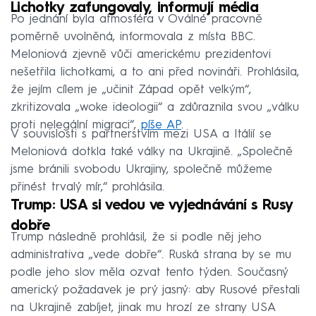
Lichotky zafungovaly, informují média
Po jednání byla atmosféra v Oválné pracovně
poměrně uvolněná, informovala z místa BBC.
Meloniová zjevně vůči americkému prezidentovi
nešetřila lichotkami, a to ani před novináři. Prohlásila,
že jejím cílem je „učinit Západ opět velkým“,
zkritizovala „woke ideologii“ a zdůraznila svou „válku
proti nelegální migraci“,
píše AP
.
V souvislosti s partnerstvím mezi USA a Itálií se
Meloniová dotkla také války na Ukrajině. „Společně
jsme bránili svobodu Ukrajiny, společně můžeme
přinést trvalý mír,“ prohlásila.
Trump: USA si vedou ve vyjednávání s Rusy
dobře
Trump následně prohlásil, že si podle něj jeho
administrativa „vede dobře“. Ruská strana by se mu
podle jeho slov měla ozvat tento týden. Současný
americký požadavek je prý jasný: aby Rusové přestali
na Ukrajině zabíjet, jinak mu hrozí ze strany USA