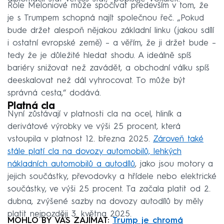
Role Meloniové může spočívat především v tom, že
je s Trumpem schopná najít společnou řeč. „Pokud
bude držet alespoň nějakou základní linku (jakou sdílí
i ostatní evropské země) – a věřím, že ji držet bude –
tedy že je důležité hledat shodu. A ideálně spíš
bariéry snižovat než zavádět, a obchodní válku spíš
deeskalovat než dál vyhrocovat. To může být
správná cesta,“ dodává.
Platná cla
Nyní zůstávají v platnosti cla na ocel, hliník a
derivátové výrobky ve výši 25 procent, která
vstoupila v platnost 12. března 2025.
Zároveň také
stále platí cla na dovozy automobilů, lehkých
nákladních automobilů a autodílů
, jako jsou motory a
jejich součástky, převodovky a hřídele nebo elektrické
součástky, ve výši 25 procent. Ta začala platit od 2.
dubna, zvýšené sazby na dovozy autodílů by měly
platit nejpozději 3. května 2025.
MOHLO BY VÁS ZAJÍMAT:
Trump je chromá