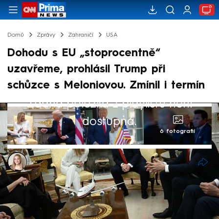
Domů
Zprávy
Zahraničí
USA
Dohodu s EU „stoprocentně“
uzavřeme, prohlásil Trump při
schůzce s Meloniovou. Zmínil i termín
Žádná položka z playlistu není
dostupná.
6 fotografií
Barbora Pištorová
17. dub 2025, 19:10
Do Bílého domu ve čtvrtek večer dorazila
italská premiérka Giorgia Meloniová. Donald