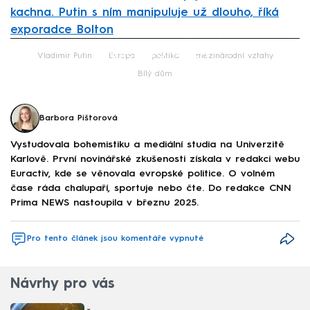
kachna. Putin s ním manipuluje už dlouho, říká
exporadce Bolton
Failed to fetch
Vladimir Putin
Evropa
politika
mezinárodní vztahy
Bílý dům
Barbora Pištorová
Vystudovala bohemistiku a mediální studia na Univerzitě
Karlově. První novinářské zkušenosti získala v redakci webu
Euractiv, kde se věnovala evropské politice. O volném
čase ráda chalupaří, sportuje nebo čte. Do redakce CNN
Prima NEWS nastoupila v březnu 2025.
Pro tento článek jsou komentáře vypnuté
Návrhy pro vás