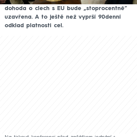
Trump před začátkem jednání prohlásil, že
dohoda o clech s EU bude „stoprocentně“
uzavřena. A to ještě než vyprší 90denní
odklad platnosti cel.