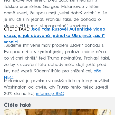
Na tiskové konferenci před začátkem jednání s
italskou premiérkou Giorgiou Meloniovou v Bílém
domě uvedl, že spolu mají „velmi dobrý vztah“ a že
je mu ctí s ní jednat. Prohlásil také, že dohoda o
clech s EU bude „stoprocentně“ uzavřena.
ČTĚTE TAKÉ:
Jsou tam Rusové! Autentické video
ukazuje, jak obávaná jednotka Ukrajinců „čistí“
vesnici
„Budeme mít velmi malý problém uzavřít dohodu s
Evropou nebo s kýmkoli jiným, protože máme něco,
co všichni chtějí,“ řekl Trump novinářům. Prohlásil také,
že by k uzavření této dohody mělo dojít ještě před
tím, než vyprší 90denní lhůta pro snížení cel,
píše
NBC
.
Meloniová je prvním evropským lídrem, který navštívil
Washington od chvíle, kdy Trump tento měsíc zavedl
20% cla na EU,
informuje BBC
.
Čtěte také