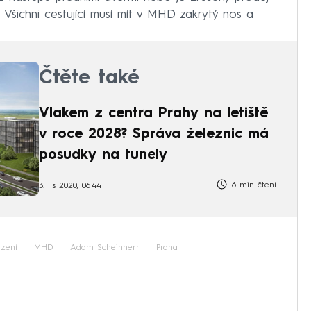
. Všichni cestující musí mít v MHD zakrytý nos a
Čtěte také
Vlakem z centra Prahy na letiště
v roce 2028? Správa železnic má
posudky na tunely
6 min čtení
3. lis 2020, 06:44
zení
MHD
Adam Scheinherr
Praha