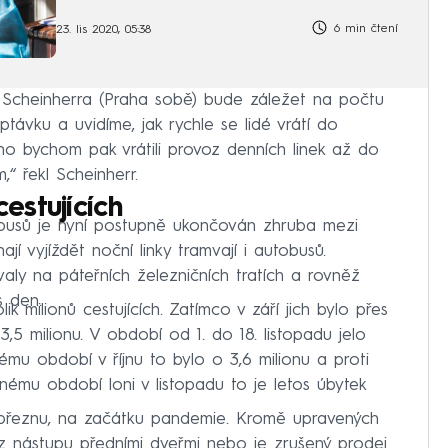
6 min čtení
23. lis 2020, 05:38
Scheinherra (Praha sobě) bude záležet na počtu
távku a uvidíme, jak rychle se lidé vrátí do
ho bychom pak vrátili provoz denních linek až do
,“ řekl Scheinherr.
estujících
obusů je nyní postupně ukončován zhruba mezi
jí vyjíždět noční linky tramvají i autobusů.
valy na páteřních železničních tratích a rovněž
s den.
k milionů cestujících. Zatímco v září jich bylo přes
13,5 milionu. V období od 1. do 18. listopadu jelo
jnému období v říjnu to bylo o 3,6 milionu a proti
ejnému období loni v listopadu to je letos úbytek
 březnu, na začátku pandemie. Kromě upravených
kaz nástupu předními dveřmi nebo je zrušený prodej