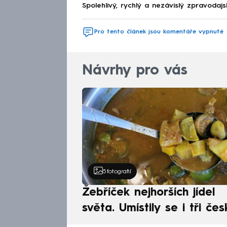
Spolehlivý, rychlý a nezávislý zpravodajs
Pro tento článek jsou komentáře vypnuté
Návrhy pro vás
5
fotografií
Žebříček nejhorších jídel
světa. Umístily se i tři čes
pokrmy, vévodí skandináv