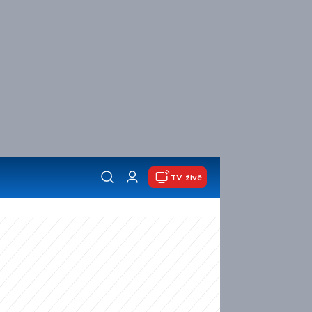
TV živě