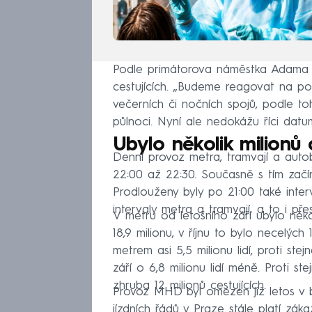
Podle primátorova náměstka Adama 
cestujících. „Budeme reagovat na pop
večerních či nočních spojů, podle to
půlnoci. Nyní ale nedokážu říci datum
Ubylo několik milionů c
Denní provoz metra, tramvají a aut
22:00 až 22:30. Současně s tím začína
Prodlouženy byly po 21:00 také inter
intervaly metra a tramvají, a to i pře
V metru od letošního září ubylo několi
18,9 milionu, v říjnu to bylo necelých 
metrem asi 5,5 milionu lidí, proti ste
září o 6,8 milionu lidí méně. Proti st
zhruba 12 milionů cestujících.
Provoz MHD byl omezen již letos v
jízdních řádů v Praze stále platí zá