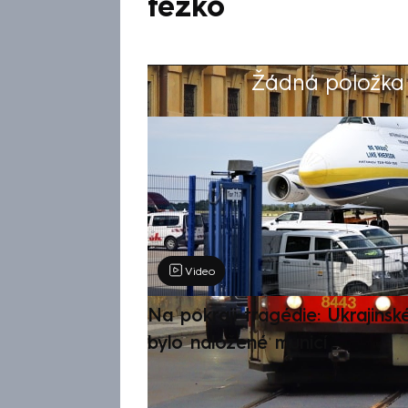
těžko
Žádná položka z
Výběr redakce
Video
Na pokraji tragédie: Ukrajinsk
bylo naložené municí