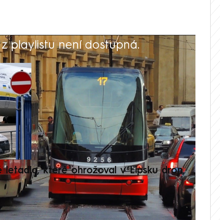
 playlistu není dostupná.
V
é letadlo, které ohrožoval v Lipsku dron,
Přilá
polit