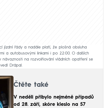
ící jízdní řády a nadále platí, že plošná obsluha
ými a autobusovými linkami i po 22:00. O dalších
návaznosti na rozvolňování vládních opatření se
uvedl Drápal.
Čtěte také
V neděli přibylo nejméně případů
od 28. září, skóre kleslo na 57