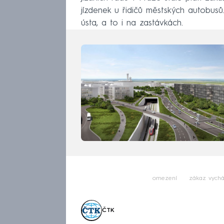
jízdenek u řidičů městských autobusů
ústa, a to i na zastávkách.
omezení
zákaz vychá
ČTK