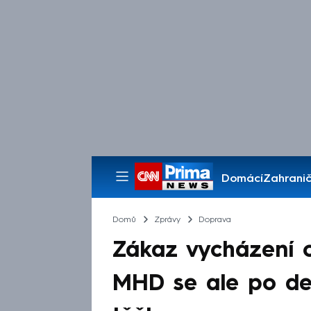
Domácí
Zahranič
Pořady
Domů
Zprávy
Doprava
Zákaz vycházení o
MHD se ale po de