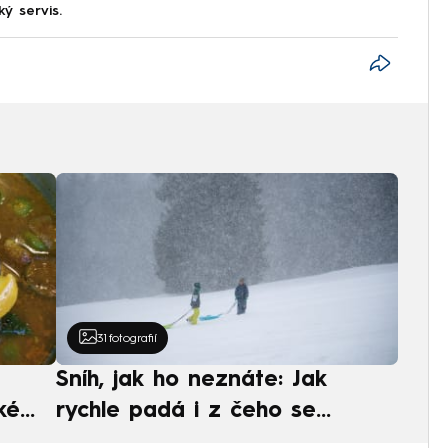
ký servis.
31
fotografií
Sníh, jak ho neznáte: Jak
ké
rychle padá i z čeho se
ská
skládá. A vločky nejsou bílé