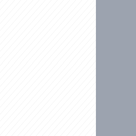
ideo
kat migranty do Česka? Sami by odešli, tvrdí exp
ické sebevraždě