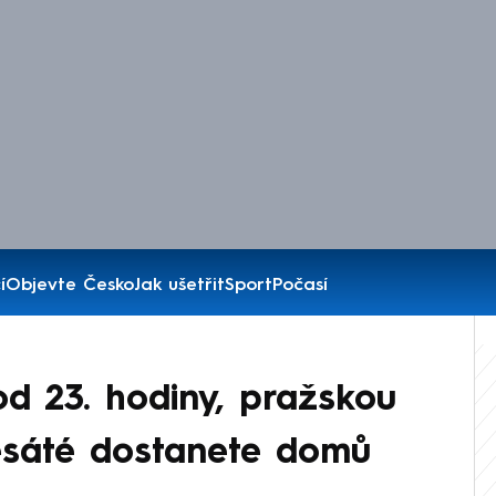
í
Objevte Česko
Jak ušetřit
Sport
Počasí
d 23. hodiny, pražskou
sáté dostanete domů