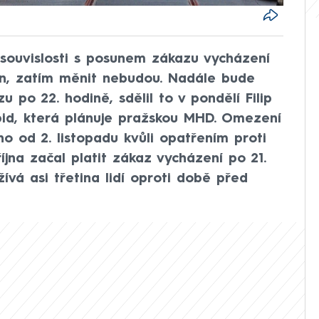
 souvislosti s posunem zákazu vycházení
in, zatím měnit nebudou. Nadále bude
u po 22. hodině, sdělil to v pondělí Filip
pid, která plánuje pražskou MHD. Omezení
 od 2. listopadu kvůli opatřením proti
října začal platit zákaz vycházení po 21.
ívá asi třetina lidí oproti době před