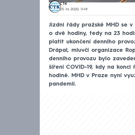
ČTK
23. lis 2020, 11:49
Jízdní řády pražské MHD se v
o dvě hodiny, tedy na 23 hod
platit ukončení denního provoz
Drápal, mluvčí organizace Ro
denního provozu bylo zavedeno
šíření COVID-19, kdy na konci 
hodině. MHD v Praze nyní využ
pandemií.