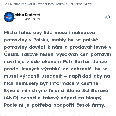
Polský supermarket (ilustrační foto)
Zdroj: CNN Prima NEWS
Sabina Dračková
12. dub 2023, 08:59
Místo toho, aby lidé museli nakupovat
potraviny v Polsku, mohly by se polské
potraviny dovézt k nám a prodávat levně v
Česku. Takové řešení vysokých cen potravin
navrhuje vládě ekonom Petr Bartoň. Jenže
prodej levných výrobků ze zahraničí by se
musel výrazně usnadnit – například aby na
nich nemusely být informace v češtině.
Bývalá ministryně financí Alena Schillerová
(ANO) označila takový nápad za hloupý.
Podle ní je potřeba podpořit české firmy.