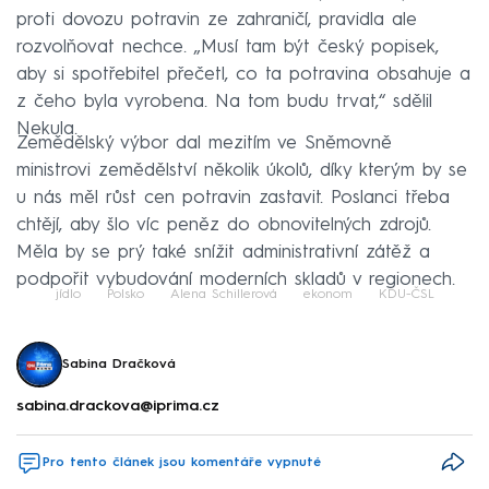
proti dovozu potravin ze zahraničí, pravidla ale
rozvolňovat nechce. „Musí tam být český popisek,
aby si spotřebitel přečetl, co ta potravina obsahuje a
z čeho byla vyrobena. Na tom budu trvat,“ sdělil
Nekula.
Zemědělský výbor dal mezitím ve Sněmovně
ministrovi zemědělství několik úkolů, díky kterým by se
u nás měl růst cen potravin zastavit. Poslanci třeba
chtějí, aby šlo víc peněz do obnovitelných zdrojů.
Měla by se prý také snížit administrativní zátěž a
podpořit vybudování moderních skladů v regionech.
jídlo
Polsko
Alena Schillerová
ekonom
KDU-ČSL
Sabina Dračková
sabina.drackova@iprima.cz
Pro tento článek jsou komentáře vypnuté