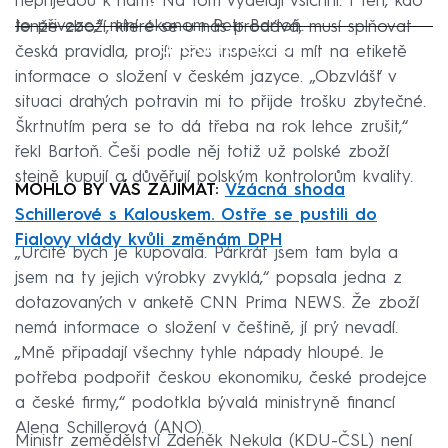
nepřijedou k nám? Na tom vydělají všichni. I ten, kdo
to přiveze,“ míní ekonom Petr Bartoň.
Jenže zboží, které se u nás prodává, musí splňovat
Failed to fetch
česká pravidla, projít přes inspekci a mít na etiketě
informace o složení v českém jazyce. „Obzvlášť v
situaci drahých potravin mi to přijde trošku zbytečné.
Škrtnutím pera se to dá třeba na rok lehce zrušit,“
řekl Bartoň. Češi podle něj totiž už polské zboží
stejně kupují a důvěřují polským kontrolorům kvality.
MOHLO BY VÁS ZAJÍMAT:
Vzácná shoda
Schillerové s Kalouskem. Ostře se pustili do
Fialovy vlády kvůli změnám DPH
„Určitě bych je kupovala. Párkrát jsem tam byla a
jsem na ty jejich výrobky zvyklá,“ popsala jedna z
dotazovaných v anketě CNN Prima NEWS. Že zboží
nemá informace o složení v češtině, jí prý nevadí.
„Mně připadají všechny tyhle nápady hloupé. Je
potřeba podpořit českou ekonomiku, české prodejce
a české firmy,“ podotkla bývalá ministryně financí
Alena Schillerová (ANO).
Ministr zemědělství Zdeněk Nekula (KDU-ČSL) není