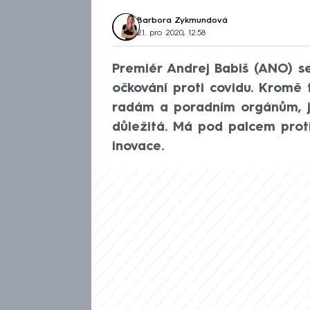
Barbora Zykmundová
21. pro 2020, 12:58
Premiér Andrej Babiš (ANO) s
očkování proti covidu. Kromě 
radám a poradním orgánům, je
důležitá. Má pod palcem prot
inovace.