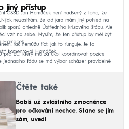
 jiný přístup
aliční ČSSD Jan Hamáček není nadšený z toho, že
Nijak nezastírám, že od jara mám jiný pohled na
ěkolik sporů ohledně Ústředního krizového štábu. Ale
ci vzít na sebe. Myslím, že ten přístup by měl být
WS Hamáček.
nem, tak nemůžu říct, jak to funguje. Je to
st,“ komentoval Hamáček.
u pro EU, který má za úkol koordinovat pozice
dle jednacího řádu se má výbor scházet pravidelně
Čtěte také
Babiš už zvláštního zmocněnce
pro očkování nechce. Stane se jím
sám, uvedl