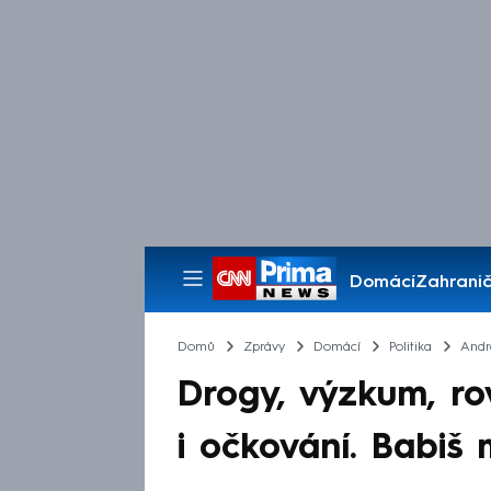
Domácí
Zahranič
Pořady
Domů
Zprávy
Domácí
Politika
Andr
Drogy, výzkum, r
i očkování. Babiš