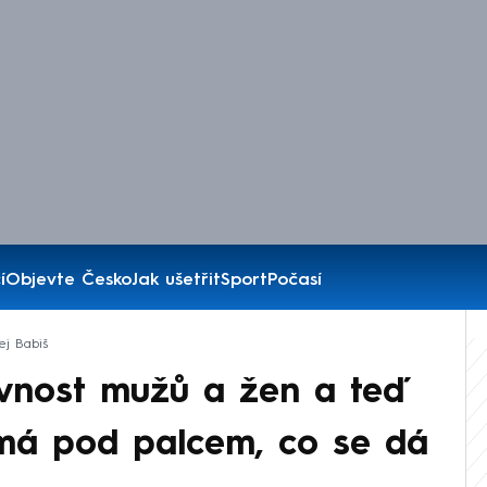
í
Objevte Česko
Jak ušetřit
Sport
Počasí
ej Babiš
ovnost mužů a žen a teď
 má pod palcem, co se dá