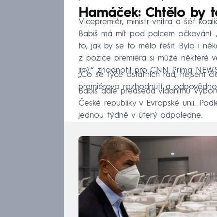
Hamáček: Chtělo by to
Vicepremiér, ministr vnitra a šéf ko
Babiš má mít pod palcem očkování. „
to, jak by se to mělo řešit. Bylo i n
z pozice premiéra si může některé vě
jiný,“ zhodnotil pro CNN Prima NE
„Co se týče ostatních rad, nejsem čle
premiérovo rozhodnutí a odpovědno
Babiš dále předsedá vládnímu Výbor
České republiky v Evropské unii. Po
jednou týdně v úterý odpoledne.