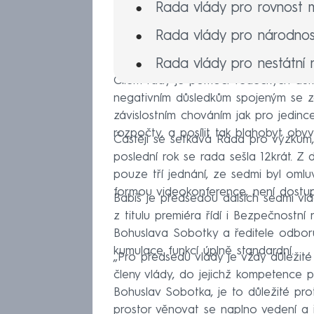
Rada vlády pro rovnost 
Rada vlády pro národnost
Rada vlády pro nestátní 
Cílem rady je pomocí vědeckých důk
Vládní výbor pro osoby s
negativním důsledkům spojeným se z
závislostním chováním jak pro jedinc
Rada vlády pro zdravotní 
rozpočty, a posílit tak blahobyt ob
Častěji se setkává Rada pro výzkum, 
poslední rok se rada sešla 12krát. Z 
pouze tří jednání, ze sedmi byl omlu
formou videokonference, není dostup
Babiš je předsedou dalších sedmi v
z titulu premiéra řídí i Bezpečnostní
Bohuslava Sobotky a ředitele odbor
kumulace funkcí úplně standardní.
„Pro předsedu vlády je vždy důležit
členy vlády, do jejichž kompetence p
Bohuslav Sobotka, je to důležité pro
prostor věnovat se naplno vedení a 