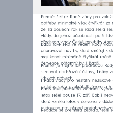
Premiér šéfuje Radě vlády pro zálež
potřeby, minimálně však čtyřikrát za
že za poslední rok se rada sešla šest
vlády, do jehož působnosti patří lid
předseda vlády České republiky Andre
Babiš také sedí ve vedení Rady vlád
připravovat návrhy, které směřují k 
mají konat minimálně čtyřikrát ročně
července, přítomný byl i Babiš.
Premiér je stejně tak předsedou Rad
sledovat dodržování ústavy, Listiny
lidských právech.
I Rada vlády pro nestátní neziskov
se letos sešla dvakrát, 19. února a 4.
Babiš také předsedá Vládnímu výbor
letos sešel pouze 17. září, Babiš neby
která vznikla letos v červenci v důs
budoucna pro případ podobných zdra
Redakce se premiéra zeptala, jestl