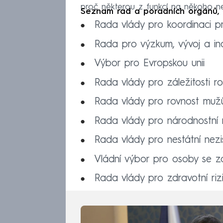
proč některou z funkcí na někoho ne
Seznam rad a poradních orgánů, k
Rada vlády pro koordinaci pro
Rada pro výzkum, vývoj a in
Výbor pro Evropskou unii
Rada vlády pro záležitosti r
Rada vlády pro rovnost muž
Rada vlády pro národnostní 
Rada vlády pro nestátní nezi
Vládní výbor pro osoby se zd
Rada vlády pro zdravotní riz