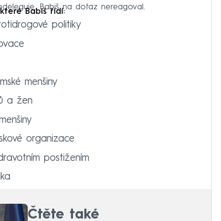
deleguje. Babiš na dotaz nereagoval.
teré Babiš řídí:
tidrogové politiky
ovace
omské menšiny
ů a žen
menšiny
skové organizace
ravotním postižením
ika
Čtěte také