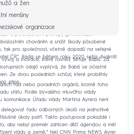
mužů a žen
ní menšiny
neziskové organizace
azů a podloženými přístupy „předcházet
e zdravotním postižením
ávislostním chováním a snížit škody působené
e, tak pro společnost, včetně dopadů na veřejné
rizika
yvatel ČR“. Rada se během roku 2020 sešla dvakrát.
vývoj a inovace, které rovněž šéfuje Babiš. Za
dostupných údajů vyplývá, že Babiš se účastnil
ven. Ze dvou posledních schůzí, které proběhly
ný zápis.
ládních rad nebo poradních orgánů, kromě toho
 radu státu. Podle bývalého mluvčího vlády
u komunikace Úřadu vlády Martina Ayrera není
é delegovat řadu odborných úkolů na jednotlivé
říslušné úkoly patří. Takto postupoval pokaždé i
to, aby nebyl premiér zahlcen dílčí agendou a měl
řízení vlády a země,“ řekl CNN Prima NEWS Ayrer.