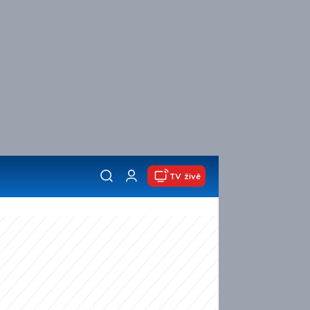
TV živě