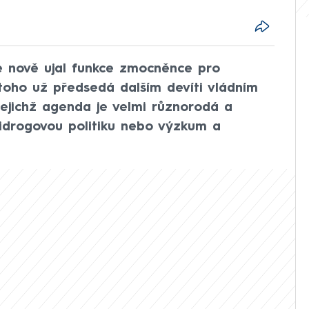
e nově ujal funkce zmocněnce pro
toho už předsedá dalším devíti vládním
jichž agenda je velmi různorodá a
idrogovou politiku nebo výzkum a