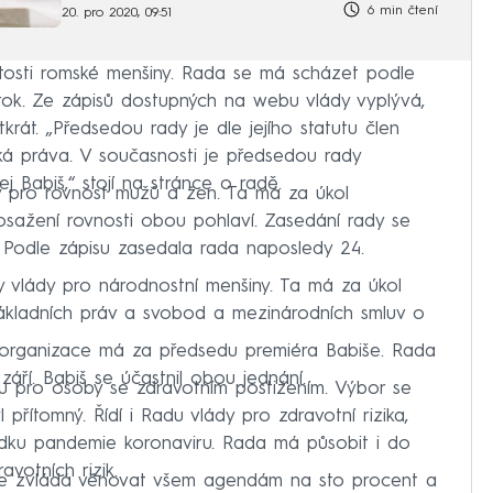
6 min čtení
20. pro 2020, 09:51
itosti romské menšiny. Rada se má scházet podle
 rok. Ze zápisů dostupných na webu vlády vyplývá,
krát. „Předsedou rady je dle jejího statutu člen
ská práva. V současnosti je předsedou rady
j Babiš,“ stojí na stránce o radě.
y pro rovnost mužů a žen. Ta má za úkol
dosažení rovnosti obou pohlaví. Zasedání rady se
. Podle zápisu zasedala rada naposledy 24.
y vlády pro národnostní menšiny. Ta má za úkol
 základních práv a svobod a mezinárodních smluv o
é organizace má za předsedu premiéra Babiše. Rada
 září. Babiš se účastnil obou jednání.
u pro osoby se zdravotním postižením. Výbor se
l přítomný. Řídí i Radu vlády pro zdravotní rizika,
ledku pandemie koronaviru. Rada má působit i do
votních rizik.
i se zvládá věnovat všem agendám na sto procent a