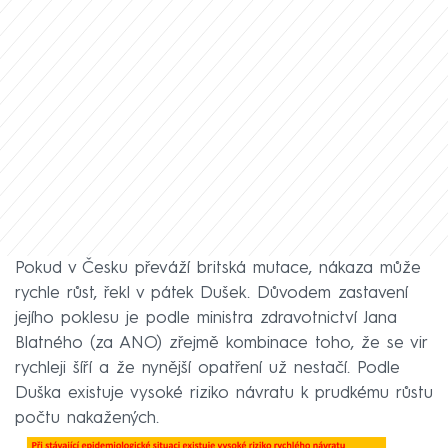
Pokud v Česku převáží britská mutace, nákaza může
rychle růst, řekl v pátek Dušek. Důvodem zastavení
jejího poklesu je podle ministra zdravotnictví Jana
Blatného (za ANO) zřejmě kombinace toho, že se vir
rychleji šíří a že nynější opatření už nestačí. Podle
Duška existuje vysoké riziko návratu k prudkému růstu
počtu nakažených.