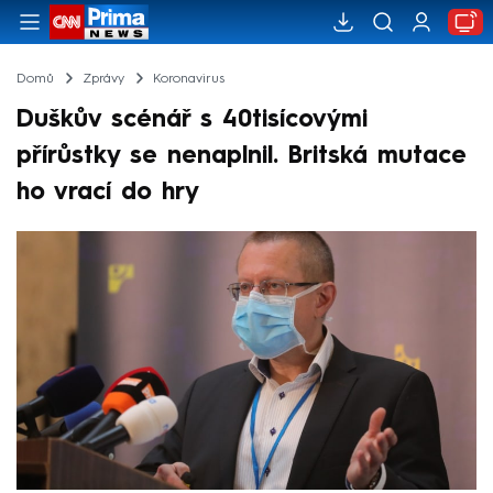
Domů
Zprávy
Koronavirus
Duškův scénář s 40tisícovými
přírůstky se nenaplnil. Britská mutace
ho vrací do hry