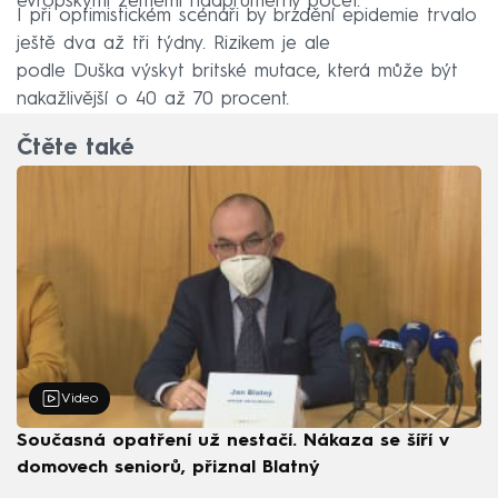
evropskými zeměmi nadprůměrný počet.
I při optimistickém scénáři by brzdění epidemie trvalo
ještě dva až tři týdny. Rizikem je ale
podle Duška výskyt britské mutace, která může být
nakažlivější o 40 až 70 procent.
Čtěte také
Video
Současná opatření už nestačí. Nákaza se šíří v
domovech seniorů, přiznal Blatný