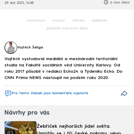
6 min čtení
29. led 2021, 14:08
nemocnice
mutace
Vánoce
epidemie
jednotka intenzivní péče
Vojtěch Šeliga
Vojtěch vystudoval mediální a mezinárodní teritoriální
studia na Fakultě sociálních věd Univerzity Karlovy. Od
roku 2017 působil v redakci Echo24 a Týdeníku Echo. Do
CNN Prima NEWS nastoupil na podzim roku 2020.
Pro tento článek jsou komentáře vypnuté
Návrhy pro vás
Žebříček nejhorších jídel světa.
Umístily se i tři české pokrmy, vévodí