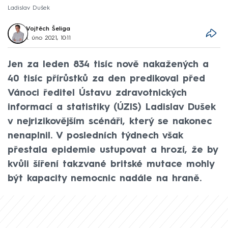
Ladislav Dušek
Vojtěch Šeliga
1. úno 2021, 10:11
Jen za leden 834 tisíc nově nakažených a
40 tisíc přírůstků za den predikoval před
Vánoci ředitel Ústavu zdravotnických
informací a statistiky (ÚZIS) Ladislav Dušek
v nejrizikovějším scénáři, který se nakonec
nenaplnil. V posledních týdnech však
přestala epidemie ustupovat a hrozí, že by
kvůli šíření takzvané britské mutace mohly
být kapacity nemocnic nadále na hraně.