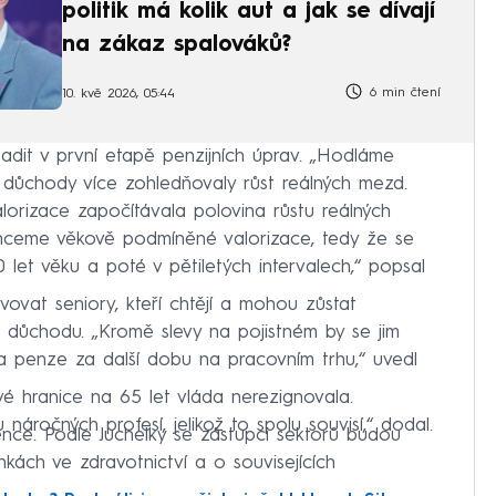
politik má kolik aut a jak se dívají
na zákaz spalováků?
6 min čtení
10. kvě 2026, 05:44
osadit v první etapě penzijních úprav. „Hodláme
y důchody více zohledňovaly růst reálných mezd.
orizace započítávala polovina růstu reálných
chceme věkově podmíněné valorizace, tedy že se
let věku a poté v pětiletých intervalech,“ popsal
ovat seniory, kteří chtějí a mohou zůstat
 důchodu. „Kromě slevy na pojistném by se jim
a penze za další dobu na pracovním trhu,“ uvedl
kové hranice na 65 let vláda nerezignovala.
áročných profesí, jelikož to spolu souvisí,“ dodal.
vence. Podle Juchelky se zástupci sektorů budou
kách ve zdravotnictví a o souvisejících