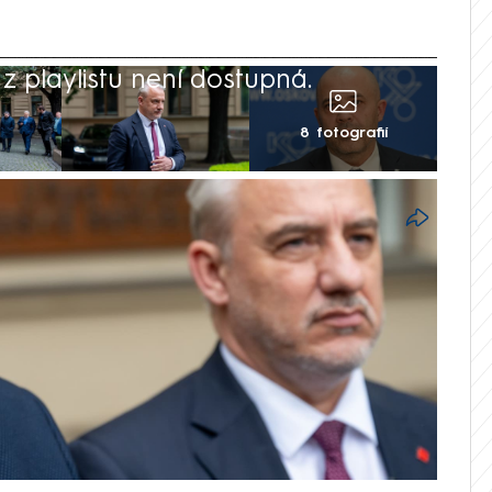
 playlistu není dostupná.
8 fotografií
jí na tom, že by vrácení věku odchodu do
hnout co nejdříve. Uvedli to tento týden
da ČMKOS Josef Středula ohledně investic
tí podfinancovaný a bez zadlužení to
a dopravy Jan Rafaj ovšem varoval, že
neslo neufinancovatelný systém. „Pohádky,“
odboráři. Ministr práce a sociálních věcí