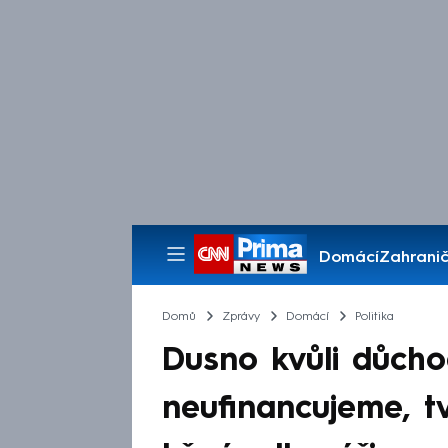
Domácí
Zahranič
Pořady
Domů
Zprávy
Domácí
Politika
Dusno kvůli důcho
neufinancujeme, tv