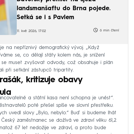
landsmanšaftu do Brna pojede.
Setká se i s Pavlem
6 min čtení
11. kvě 2026, 17:02
je na nepříznivý demografický vývoj. „Když
áme se, co dělají státy kolem nás, je snížení
se muset zvyšovat odvody, což obsahuje i plán
li při setkání zástupců tripartity.
rašák, kritizuje obavy
ula
ancovatelné a státní kasa není schopna je unést“.
stnavatelů poté přešel spíše ve slovní přestřelku.
ch uvedl slovy „Bylo, nebylo.“ Buď si budeme lhát
u. Český zaměstnanec se dožívá ve zdraví věku 61,2
natož 67 let nedožije ve zdraví, a proto bude