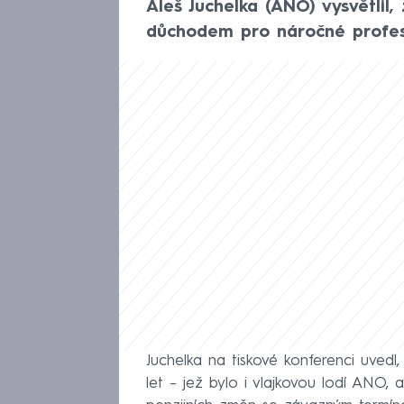
Aleš Juchelka (ANO) vysvětlil, 
důchodem pro náročné profes
Juchelka na tiskové konferenci uve
let – jež bylo i vlajkovou lodí ANO,