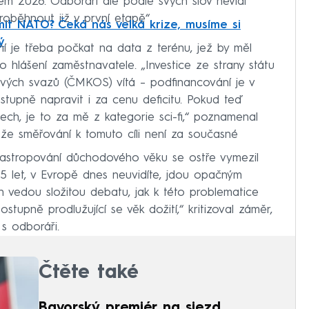
m 2028. Odboráři ale podle svých slov nevidí
oběhnout již v první etapě“.
it NATO? Čeká nás velká krize, musíme si
ý
yní je třeba počkat na data z terénu, jež by měl
o hlášení zaměstnavatele. „Investice ze strany státu
ých svazů (ČMKOS) vítá – podfinancování je v
stupně napravit i za cenu deficitu. Pokud teď
ch, je to za mě z kategorie sci-fi,“ poznamenal
 že směřování k tomuto cíli není za současné
 zastropování důchodového věku se ostře vymezil
 65 let, v Evropě dnes neuvidíte, jdou opačným
 vedou složitou debatu, jak k této problematice
ostupně prodlužující se věk dožití,“ kritizoval záměr,
s odboráři.
Čtěte také
Bavorský premiér na sjezd