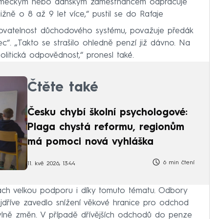
 německým nebo dánským zaměstnancem odpracuje
ližně o 8 až 9 let více,“ pustil se do Rafaje
ovatelnost důchodového systému, považuje předák
c“. „Takto se strašilo ohledně penzí již dávno. Na
politická odpovědnost,“ pronesl také.
Čtěte také
Česku chybí školní psychologové:
Plaga chystá reformu, regionům
má pomoci nová vyhláška
6 min čtení
11. kvě 2026, 13:44
lbách velkou podporu i díky tomuto tématu. Odbory
ejdříve zavedlo snížení věkové hranice pro odchod
 vlně změn. V případě dřívějších odchodů do penze