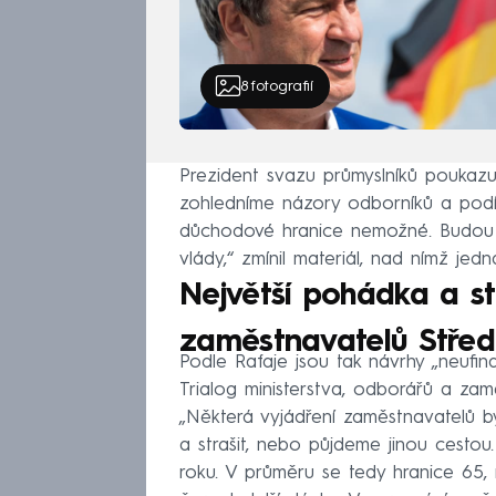
8
fotografií
Prezident svazu průmyslníků poukazu
zohledníme názory odborníků a podív
důchodové hranice nemožné. Budou 
vlády,“ zmínil materiál, nad nímž jedna
Největší pohádka a st
zaměstnavatelů Střed
Podle Rafaje jsou tak návrhy „neufin
Trialog ministerstva, odborářů a zamě
„Některá vyjádření zaměstnavatelů by
a strašit, nebo půjdeme jinou cesto
roku. V průměru se tedy hranice 65, 