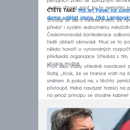
penzijních změn se závazným termíne
„jediný důvod, proč by to nemohlo pr
ČTĚTE TAKÉ:
Má jet Pavel na summ
doma udělat jasno, říká Landovsk
Shodují se ale s ministerstvem, že n
přinést i systém Jednotného měsíčníh
Českomoravská konfederace odborov
řadě oblastí obrovské. Musí se to po
někdo hovoří o vyrovnaných rozpočte
předseda organizace Středula s tím,
situace možné.
Proti slibu vlády ohledně navrácení
Rafaj. „Krok, že se hranice vrátí na
směrem. A pokud ne, v těchto zemích
přistoupit, třeba navázat hranici na p
na jehož principu se shodne kabinet 