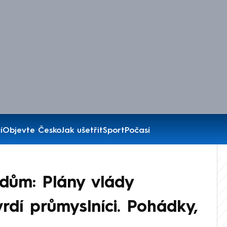
í
Objevte Česko
Jak ušetřit
Sport
Počasí
dům: Plány vlády
rdí průmyslníci. Pohádky,