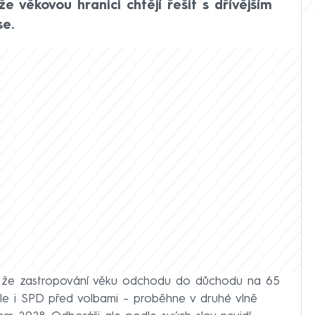
že věkovou hranici chtějí řešit s dřívějším
e.
dl, že zastropování věku odchodu do důchodu na 65
 ale i SPD před volbami – proběhne v druhé vlně