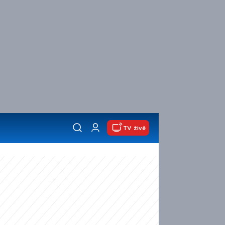
TV živě