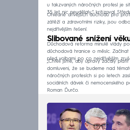
u takzvaných náročných profesí je sit
35 let nic neudělaly,“ kritizoval Středu
Ohledně dřívějších důchodů pro profe
zátěží a zdravotními riziky, jsou odbo
nejdřívějším řešení.
Slibované snížení věku
Důchodová reforma minulé vlády počí
důchodová hranice o měsíc. Začínat
před volbami po co nejdřívějším zruš
„Chtěli jsme, aby úpravy začaly platit
domluveni, že se budeme nad tématem
náročných profesích si po letech zas
sociálních dávek či nemocenského p
Roman Ďurčo.