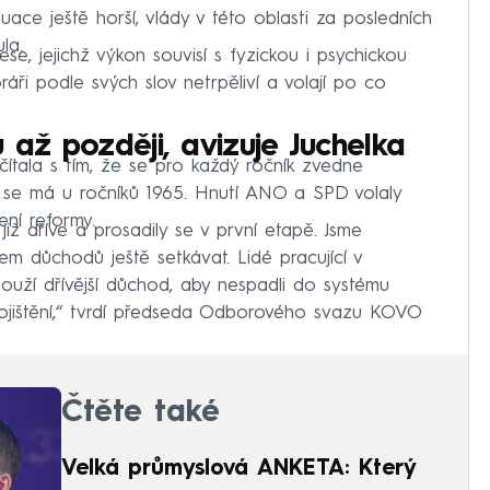
uace ještě horší, vlády v této oblasti za posledních
la.
se, jejichž výkon souvisí s fyzickou i psychickou
ráři podle svých slov netrpěliví a volají po co
 až později, avizuje Juchelka
tala s tím, že se pro každý ročník zvedne
 se má u ročníků 1965. Hnutí ANO a SPD volaly
ení reformy.
 již dříve a prosadily se v první etapě. Jsme
 důchodů ještě setkávat. Lidé pracující v
louží dřívější důchod, aby nespadli do systému
ojištění,“ tvrdí předseda Odborového svazu KOVO
Čtěte také
Velká průmyslová ANKETA: Který