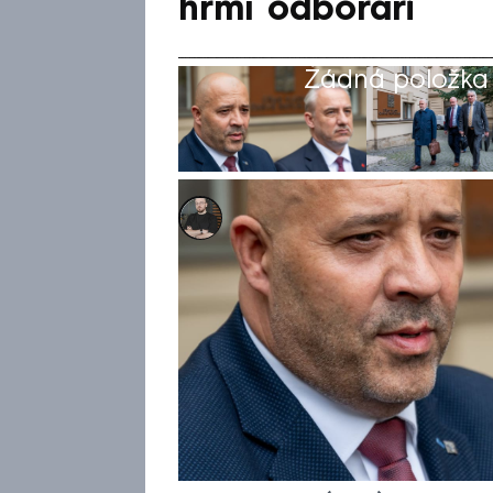
hřmí odboráři
Žádná položka z
Marek Pausz
15. kvě 2026, 05:52
Odboroví předáci nadále trva
důchodu na 65 let mělo probě
po jednání tripartity. Předse
míní, že je stát v řadě oblas
nepůjde. Šéf Svazu průmyslu 
snížení věkové hranice by při
pustili se do Rafaje následně 