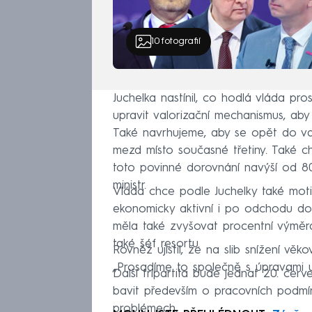
10
fotografií
Juchelka nastínil, co hodlá vláda pr
upravit valorizační mechanismus, ab
Také navrhujeme, aby se opět do val
mezd místo současné třetiny. Také 
toto povinné dorovnání navýší od 80 
ministr.
Vláda chce podle Juchelky také motiv
ekonomicky aktivní i po odchodu do
měla také zvyšovat procentní výměr
také šéf resortu.
Rovněž ujistil, že na slib snížení vě
„Prosadíme to společně s úpravami u n
Další tripartita bude jednat 20. čer
bavit především o pracovních podmín
problémech.