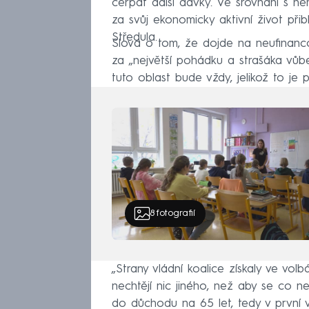
čerpat další dávky. Ve srovnání s
za svůj ekonomicky aktivní život přib
Středula.
Slova o tom, že dojde na neufinanc
za „největší pohádku a strašáka vůbe
tuto oblast bude vždy, jelikož to je 
8
fotografií
„Strany vládní koalice získaly ve vo
nechtějí nic jiného, než aby se co n
do důchodu na 65 let, tedy v první