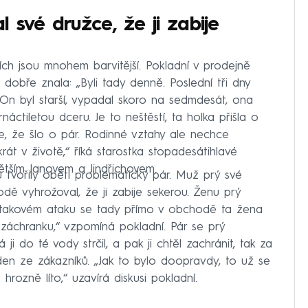
 své družce, že ji zabije
ích jsou mnohem barvitější. Pokladní v prodejně
dobře znala: „Byli tady denně. Poslední tři dny
 On byl starší, vypadal skoro na sedmdesát, ona
áctiletou dceru. Je to neštěstí, ta holka přišla o
, že šlo o pár. Rodinné vztahy ale nechce
krát v životě,“ říká starostka stopadesátihlavé
větším Janovem a Jindřichovem.
 tvořily oběti problematický pár. Muž prý své
dě vyhrožoval, že ji zabije sekerou. Ženu prý
m takovém ataku se tady přímo v obchodě ta žena
 záchranku,“ vzpomíná pokladní. Pár se prý
i do té vody strčil, a pak ji chtěl zachránit, tak za
jeden ze zákazníků. „Jak to bylo doopravdy, to už se
hrozně líto,“ uzavírá diskusi pokladní.