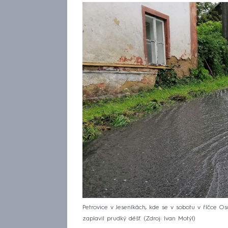
Petrovice v Jeseníkách, kde se v sobotu v říčce Os
zaplavil prudký déšť.
Zdroj: Ivan Motýl