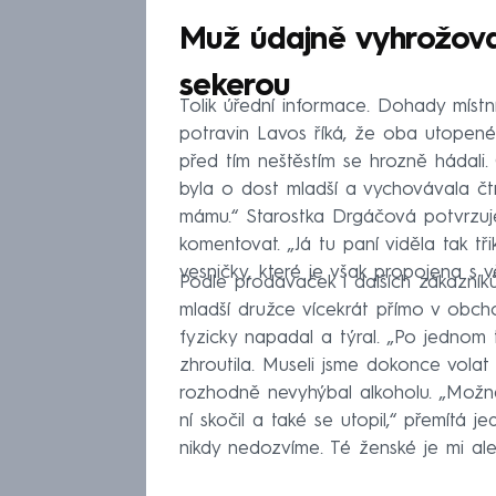
Muž údajně vyhrožoval
sekerou
Tolik úřední informace. Dohady místn
potravin Lavos říká, že oba utopené 
před tím neštěstím se hrozně hádali.
byla o dost mladší a vychovávala čtrn
mámu.“ Starostka Drgáčová potvrzuje
komentovat. „Já tu paní viděla tak tři
vesničky, které je však propojena s 
Podle prodavaček i dalších zákazníků
mladší družce vícekrát přímo v obcho
fyzicky napadal a týral. „Po jedno
zhroutila. Museli jsme dokonce volat
rozhodně nevyhýbal alkoholu. „Možná j
ní skočil a také se utopil,“ přemítá 
nikdy nedozvíme. Té ženské je mi ale 