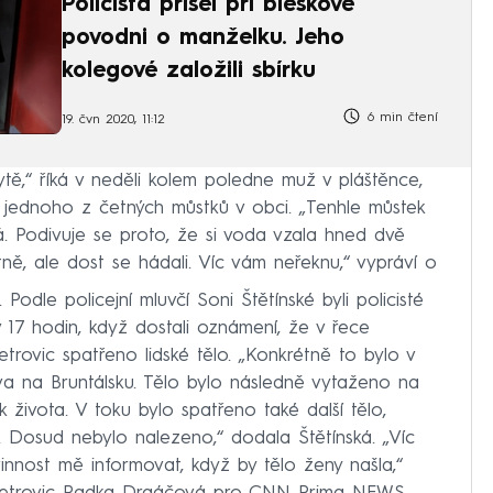
Policista přišel při bleskové
povodni o manželku. Jeho
kolegové založili sbírku
6 min čtení
19. čvn 2020, 11:12
ytě,“ říká v neděli kolem poledne muž v pláštěnce,
z jednoho z četných můstků v obci. „Tenhle můstek
. Podivuje se proto, že si voda vzala hned dvě
tně, ale dost se hádali. Víc vám neřeknu,“ vypráví o
Podle policejní mluvčí Soni Štětínské byli policisté
 17 hodin, když dostali oznámení, že v řece
rovic spatřeno lidské tělo. „Konkrétně to bylo v
nova na Bruntálsku. Tělo bylo následně vytaženo na
života. V toku bylo spatřeno také další tělo,
 Dosud nebylo nalezeno,“ dodala Štětínská. „Víc
innost mě informovat, když by tělo ženy našla,“