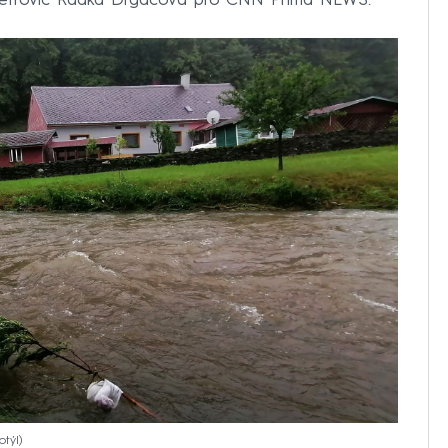
a Petrovic Radka Drgáčová pro CNN Prima NEWS.
otýl