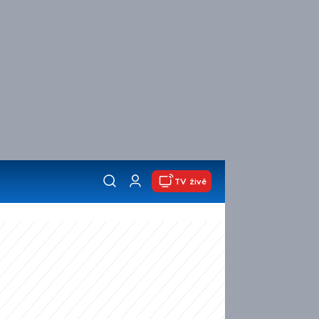
TV živě