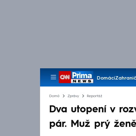
Domácí
Zahranič
Pořady
Domů
Zprávy
Reportáž
Dva utopení v roz
pár. Muž prý ženě