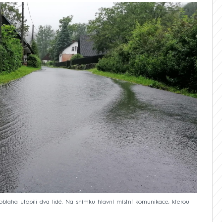
oblaha utopili dva lidé. Na snímku hlavní místní komunikace, kterou