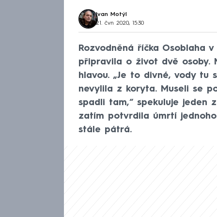
Ivan Motýl
21. čvn 2020, 15:30
Rozvodněná říčka Osoblaha v 
připravila o život dvě osoby. 
hlavou. „Je to divné, vody tu
nevylila z koryta. Museli se p
spadli tam,“ spekuluje jeden 
zatím potvrdila úmrtí jednoh
stále pátrá.