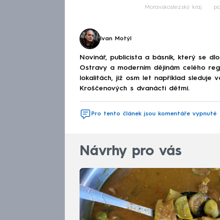
Moravskoslezský kraj
p
Ivan Motýl
Novinář, publicista a básník, který se 
Ostravy a moderním dějinám celého reg
lokalitách, již osm let například sledu
Kroščenových s dvanácti dětmi.
Pro tento článek jsou komentáře vypnuté
Návrhy pro vás