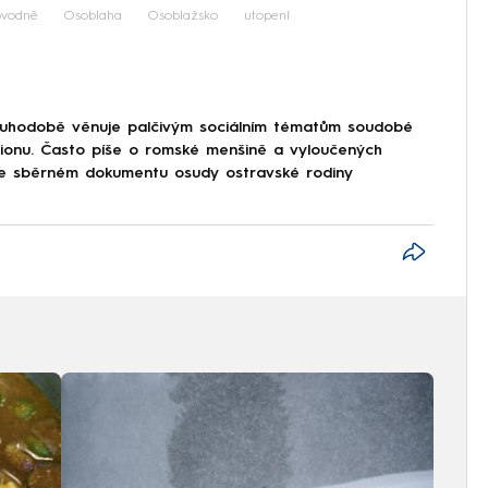
ovodně
Osoblaha
Osoblažsko
utopení
dlouhodobě věnuje palčivým sociálním tématům soudobé
ionu. Často píše o romské menšině a vyloučených
je ve sběrném dokumentu osudy ostravské rodiny