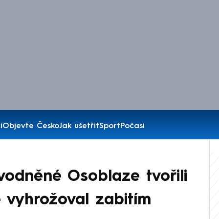
í
Objevte Česko
Jak ušetřit
Sport
Počasí
vodněné Osoblaze tvořili
 vyhrožoval zabitím