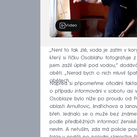
Video
„Není to tak zlé, voda je zatím v kor
který si říčku Osoblahu fotografuje 
jsem zažil úplně pod vodou,“ dodává
oběti. „Nerad bych o nich mluvil špa
obětech.
Napřed si připomeňme oficiální fakta. 
o případu informováni v sobotu asi v
Osoblaze bylo níže po proudu od Pet
oblasti Arnultovic, Jindřichova a Ja
břeh. Jednalo se o muže bez známek 
podle předběžných informací ženské.
nevím. A netuším, zda má policie pov