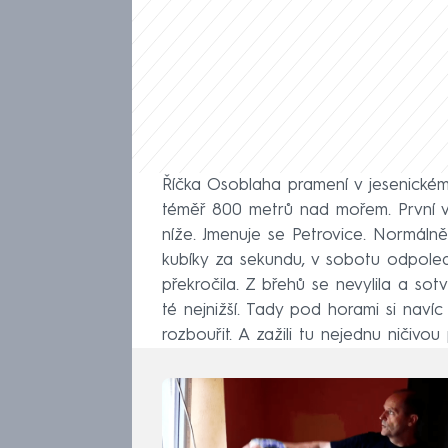
Říčka Osoblaha pramení v jesenické
téměř 800 metrů nad mořem. První ves
níže. Jmenuje se Petrovice. Normáln
kubíky za sekundu, v sobotu odpoled
překročila. Z břehů se nevylila a so
té nejnižší. Tady pod horami si navíc
rozbouřit. A zažili tu nejednu ničivo