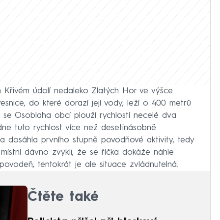
m Křivém údolí nedaleko Zlatých Hor ve výšce
nice, do které dorazí její vody, leží o 400 metrů
ě se Osoblaha obcí plouží rychlostí necelé dva
ne tuto rychlost více než desetinásobně
tva dosáhla prvního stupně povodňové aktivity, tedy
 místní dávno zvykli, že se říčka dokáže náhle
u povodeň, tentokrát je ale situace zvládnutelná.
Čtěte také