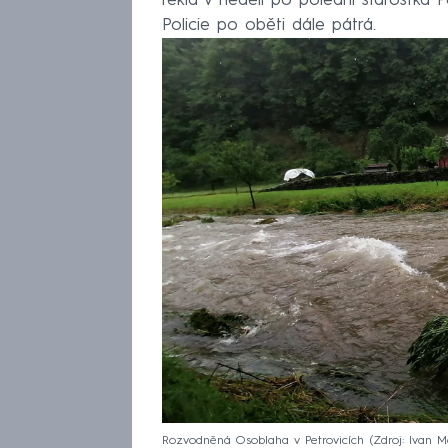
řekla v neděli po poledni starostk
Policie po oběti dále pátrá.
Rozvodněná Osoblaha v Petrovicích
Zdroj: Ivan M