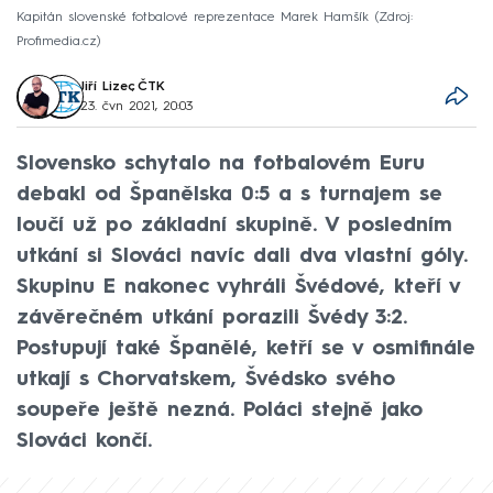
Kapitán slovenské fotbalové reprezentace Marek Hamšík
Zdroj:
Profimedia.cz
Jiří Lizec
,
ČTK
23. čvn 2021, 20:03
Slovensko schytalo na fotbalovém Euru
debakl od Španělska 0:5 a s turnajem se
loučí už po základní skupině. V posledním
utkání si Slováci navíc dali dva vlastní góly.
Skupinu E nakonec vyhráli Švédové, kteří v
závěrečném utkání porazili Švédy 3:2.
Postupují také Španělé, ketří se v osmifinále
utkají s Chorvatskem, Švédsko svého
soupeře ještě nezná. Poláci stejně jako
Slováci končí.