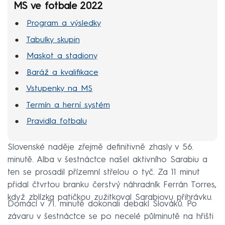
MS ve fotbale 2022
Program a výsledky
Tabulky skupin
Maskot a stadiony
Baráž a kvalifikace
Vstupenky na MS
Termín a herní systém
Pravidla fotbalu
Slovenské naděje zřejmě definitivně zhasly v 56.
minutě. Alba v šestnáctce našel aktivního Sarabiu a
ten se prosadil přízemní střelou o tyč. Za 11 minut
přidal čtvrtou branku čerstvý náhradník Ferrán Torres,
když zblízka patičkou zužitkoval Sarabiovu přihrávku.
Domácí v 71. minutě dokonali debakl Slováků. Po
závaru v šestnáctce se po necelé půlminutě na hřišti