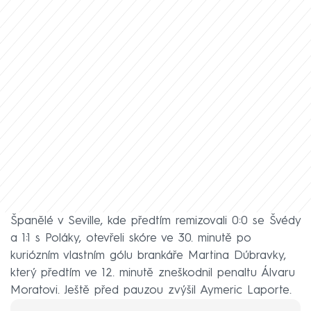
Španělé v Seville, kde předtím remizovali 0:0 se Švédy
a 1:1 s Poláky, otevřeli skóre ve 30. minutě po
kuriózním vlastním gólu brankáře Martina Dúbravky,
který předtím ve 12. minutě zneškodnil penaltu Álvaru
Moratovi. Ještě před pauzou zvýšil Aymeric Laporte.