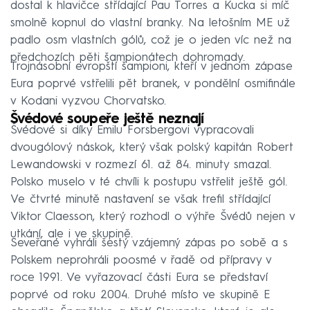
dostal k hlavičce střídající Pau Torres a Kucka si míč
smolně kopnul do vlastní branky. Na letošním ME už
padlo osm vlastních gólů, což je o jeden víc než na
předchozích pěti šampionátech dohromady.
Trojnásobní evropští šampioni, kteří v jednom zápase
Eura poprvé vstřelili pět branek, v pondělní osmifinále
v Kodani vyzvou Chorvatsko.
Švédové soupeře ještě neznají
Švédové si díky Emilu Forsbergovi vypracovali
dvougólový náskok, který však polský kapitán Robert
Lewandowski v rozmezí 61. až 84. minuty smazal.
Polsko muselo v té chvíli k postupu vstřelit ještě gól.
Ve čtvrté minutě nastavení se však trefil střídající
Viktor Claesson, který rozhodl o výhře Švédů nejen v
utkání, ale i ve skupině.
Seveřané vyhráli šestý vzájemný zápas po sobě a s
Polskem neprohráli poosmé v řadě od přípravy v
roce 1991. Ve vyřazovací části Eura se představí
poprvé od roku 2004. Druhé místo ve skupině E