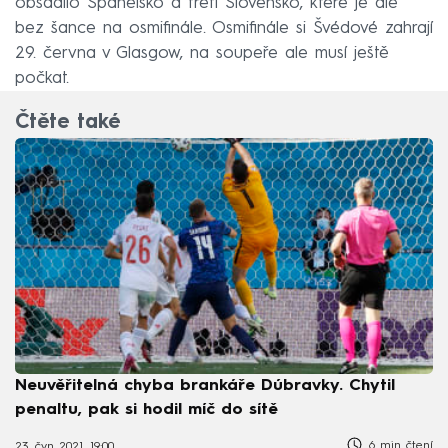
obsadilo Španělsko a třetí Slovensko, které je ale
bez šance na osmifinále. Osmifinále si Švédové zahrají
29. června v Glasgow, na soupeře ale musí ještě
počkat.
Čtěte také
Neuvěřitelná chyba brankáře Dúbravky. Chytil
penaltu, pak si hodil míč do sítě
6 min čtení
23. čvn 2021, 19:00