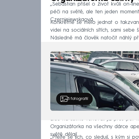
„Sebastian přišel o život kvůli on-li
péči na světě, ale ten jeden moment
Czerniejewskaová.
Konkrétně se mělo jednat o takzvano
videi na sociálních sítích, sami sebe
Následně má člověk natočit náhlý pří
3
fotografií
Lidé na sbírku věnovali již přes pět ti
Organizátorka na všechny dárce apeluj
světě dělají.
„Ptejte se jich, co sledují, s kým si po