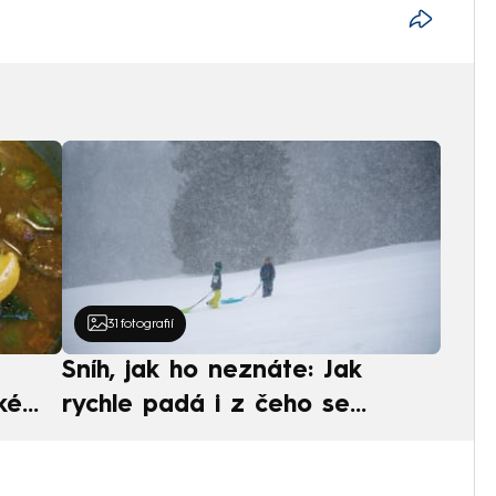
31
fotografií
Sníh, jak ho neznáte: Jak
ké
rychle padá i z čeho se
ská
skládá. A vločky nejsou bílé