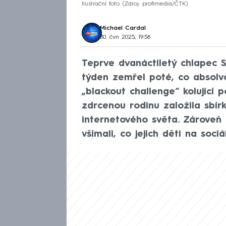
Ilustrační foto
Zdroj: profimedia/ČTK
Michael Cardal
30. čvn 2025, 19:58
Teprve dvanáctiletý chlapec S
týden zemřel poté, co absolvo
„blackout challenge“ kolující 
zdrcenou rodinu založila sbír
internetového světa. Zároveň 
všímali, co jejich děti na soci