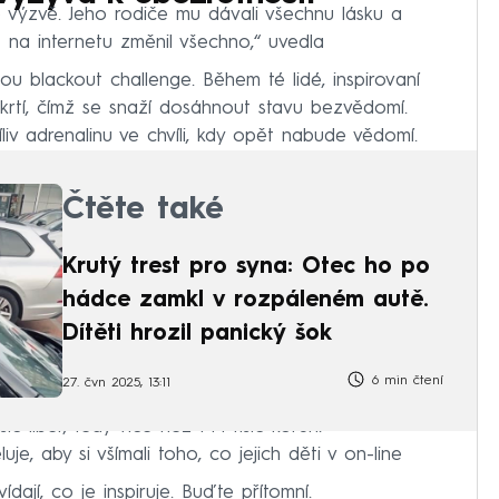
ne výzvě. Jeho rodiče mu dávali všechnu lásku a
 na internetu změnil všechno,“ uvedla
u blackout challenge. Během té lidé, inspirovaní
 škrtí, čímž se snaží dosáhnout stavu bezvědomí.
liv adrenalinu ve chvíli, kdy opět nabude vědomí.
Čtěte také
Krutý trest pro syna: Otec ho po
hádce zamkl v rozpáleném autě.
Dítěti hrozil panický šok
6 min čtení
27. čvn 2025, 13:11
síc liber, tedy více než 144 tisíc korun.
e, aby si všímali toho, co jejich děti v on-line
vídají, co je inspiruje. Buďte přítomní.