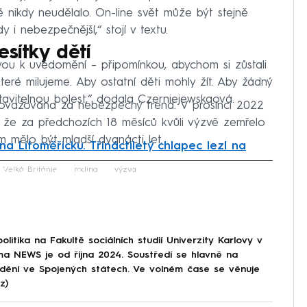
 nikdy neudělalo. On-line svět může být stejně
i nebezpečnější,“ stojí v textu.
esítky dětí
vou k uvědomění – připomínkou, abychom si zůstali
y, které milujeme. Aby ostatní děti mohly žít. Aby žádný
stavitelnou bolest,“ dodala Czerniejewskaová.
ovažována za nebezpečný trend. V prosinci 2022
 že za předchozích 18 měsíců kvůli výzvě zemřelo
m mělo být mladší dvanácti let.
na Litoměřicku. Třináctiletý chlapec lezl na
iled to fetch
Velká Británie
rodina
výzva
olitika na Fakultě sociálních studií Univerzity Karlovy v
a NEWS je od října 2024. Soustředí se hlavně na
 dění ve Spojených státech. Ve volném čase se věnuje
z)