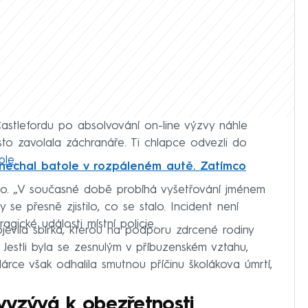
Castlefordu po absolvování on-line výzvy náhle
o zavolala záchranáře. Ti chlapce odvezli do
ple
.
echal batole v rozpáleném autě. Zatímco
ho. „V současné době probíhá vyšetřování jménem
se přesně zjistilo, co se stalo. Incident není
gické události místní policie.
evila sbírka, kterou na podporu zdrcené rodiny
 Jestli byla se zesnulým v příbuzenském vztahu,
árce však odhalila smutnou příčinu školákova úmrtí,
vyzývá k obezřetnosti