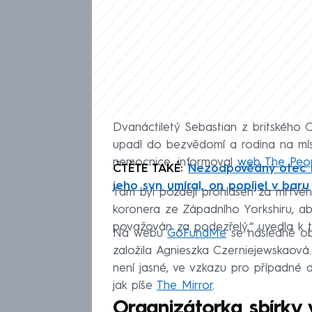
Dvanáctiletý Sebastian z britského 
upadl do bezvědomí a rodina na míst
nemocnice, informoval
web The Peo
ČTĚTE TAKÉ:
Nezodpovědný otec n
jeho syn umíral, on popíjel v baru
Tam byl později prohlášen za mrtvé
koronera ze Západního Yorkshiru, aby 
považován za podezřelý,“ uvedla k tra
Na webu
GoFundMe
se následně obj
založila Agnieszka Czerniejewskaová.
není jasné, ve vzkazu pro případné d
jak píše
The Mirror
.
Organizátorka sbírky 