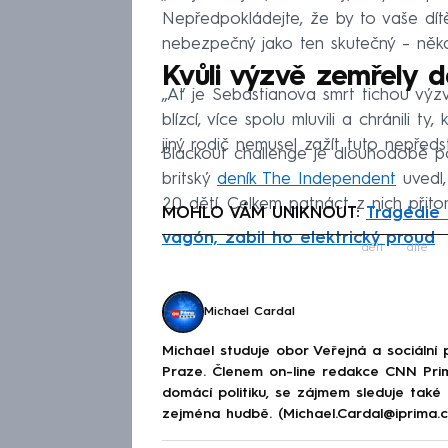
Nepředpokládejte, že by to vaše dítě
nebezpečný jako ten skutečný – někdy 
Kvůli výzvě zemřely d
„Ať je Sebastianova smrt tichou výz
blízcí, více spolu mluvili a chránili t
jiný rodič nemusel zažít tuto nepřed
Blackout challenge je dlouhodobě p
britský
deník The Independent
uvedl,
20 dětí. Celkem patnáct z nich přito
MOHLO VÁM UNIKNOUT:
Tragédie 
vagón, zabil ho elektrický proud
Fa
děti
dítě
Michael Cardal
Michael studuje obor Veřejná a sociální p
Praze. Členem on-line redakce CNN Prim
domácí politiku, se zájmem sleduje také
zejména hudbě. (Michael.Cardal@iprima.c