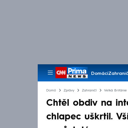
Domácí
Zahranič
Pořady
Domů
Zprávy
Zahraničí
Velká Británie
Chtěl obdiv na int
chlapec uškrtil. Vš