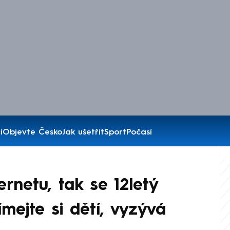
í
Objevte Česko
Jak ušetřit
Sport
Počasí
ernetu, tak se 12letý
ímejte si dětí, vyzývá