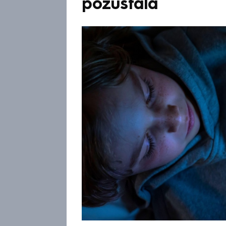
pozůstalá