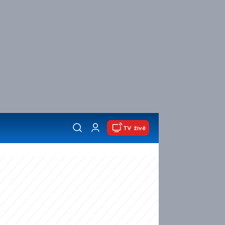
TV živě