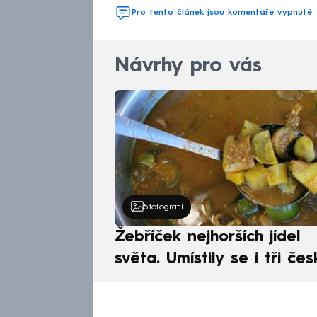
Pro tento článek jsou komentáře vypnuté
Návrhy pro vás
5
fotografií
Žebříček nejhorších jídel
světa. Umístily se i tři čes
pokrmy, vévodí skandináv
kuchyně