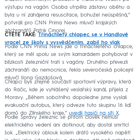
výstupu na vagón. Osoba utrpěla zástavu oběhu a
byla u ní zahájena resuscitace, bohužel neúspěšná,“
potvrdil pro CNN Prima News mluvčí krajských
záchranářů Patrik Cmorej.
ČTĚTE TAKÉ:
Třináctiletý chlapec se v Handlové
vracel ze školy s vysvědčením, zabil ho vlak
Podle CNN Prima News jde o třináctiletého chlapce,
který se měl spolu se svým kamarádem pohybovat v
blízkosti železniční trati s vagóny. Druhého převezli
záchranáři do nemocnice, řekla severočeská policejní
mluvčí Ilona Gazdošová.
Chlapci byli zřejmě součástí sportovní výpravy, která
do Račic, kde je vyhlášený veslařský kanál, přijela z
Moravy. „Během sobotního dopoledne jsme vyslali
evakuační autobus, který odveze tuto skupinu 16 lidí
domů do Zlínského kraje,“
uvedli hasiči na síti X
.
Podle Správy železnic se přitom člověk nemusí
elektrického vedení ani dotknout, aby dostal smrtící
šok. „Elektrický oblouk kolem drátů vysokého napětí