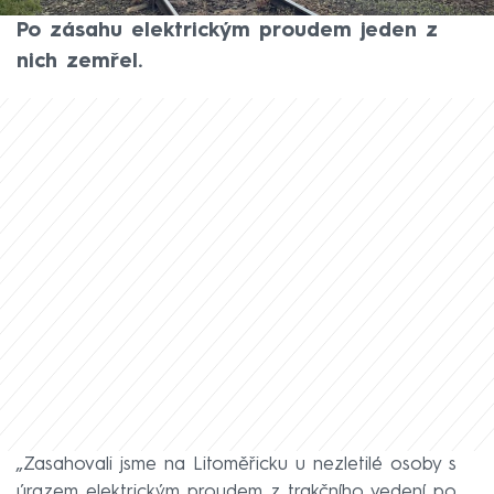
Dvojice chlapců tam měla lézt na vagóny.
Po zásahu elektrickým proudem jeden z
nich zemřel.
„Zasahovali jsme na Litoměřicku u nezletilé osoby s
úrazem elektrickým proudem z trakčního vedení po