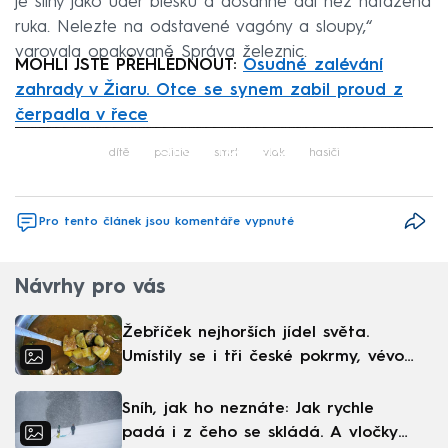
je silný jako úder blesku a dosáhne dál než natažená
ruka. Nelezte na odstavené vagóny a sloupy,“
varovala opakovaně Správa železnic.
MOHLI JSTE PŘEHLÉDNOUT:
Osudné zalévání
zahrady v Žiaru. Otce se synem zabil proud z
čerpadla v řece
Failed to fetch
dítě
policie
smrt
vlak
hasiči
Pro tento článek jsou komentáře vypnuté
Návrhy pro vás
Žebříček nejhorších jídel světa.
Umístily se i tři české pokrmy, vévodí
skandinávská kuchyně
Sníh, jak ho neznáte: Jak rychle
padá i z čeho se skládá. A vločky