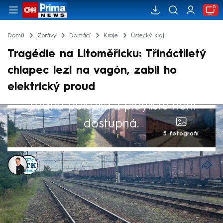
Domů
Zprávy
Domácí
Kraje
Ústecký kraj
Tragédie na Litoměřicku: Třináctiletý
chlapec lezl na vagón, zabil ho
elektrický proud
Žádná položka z playlistu není
dostupná.
5 fotografií
Kristián Šujan
,
ČTK
Akt. 28. čvn 2025, 13:09
• 28. čvn 2025, 09:17
Všechny záchranné složky vyjížděly v
sobotu nad ránem do Račic na Litoměřicku.