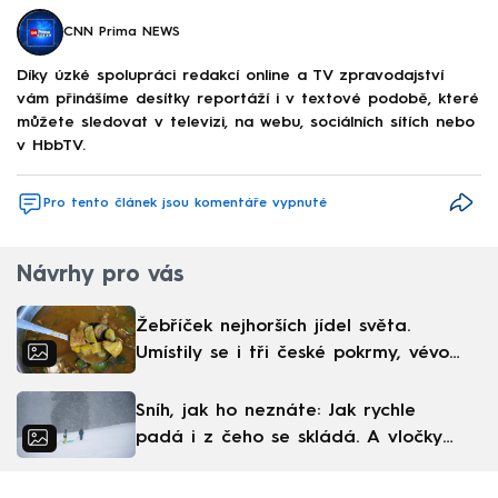
CNN Prima NEWS
Díky úzké spolupráci redakcí online a TV zpravodajství
vám přinášíme desítky reportáží i v textové podobě, které
můžete sledovat v televizi, na webu, sociálních sítích nebo
v HbbTV.
Pro tento článek jsou komentáře vypnuté
Návrhy pro vás
Žebříček nejhorších jídel světa.
Umístily se i tři české pokrmy, vévodí
skandinávská kuchyně
Sníh, jak ho neznáte: Jak rychle
padá i z čeho se skládá. A vločky
nejsou bílé