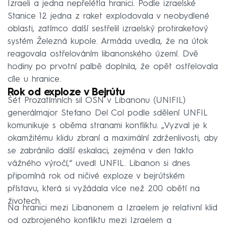
Izraeli a jedna nepřelétla hranici. Podle izraelské
Stanice 12 jedna z raket explodovala v neobydlené
oblasti, zatímco další sestřelil izraelský protiraketový
systém Železná kupole. Armáda uvedla, že na útok
reagovala ostřelováním libanonského území. Dvě
hodiny po prvotní palbě doplnila, že opět ostřelovala
cíle u hranice.
Rok od exploze v Bejrútu
Šéf Prozatímních sil OSN v Libanonu (UNIFIL)
generálmajor Stefano Del Col podle sdělení UNFIL
komunikuje s oběma stranami konfliktu. „Vyzval je k
okamžitému klidu zbraní a maximální zdrženlivosti, aby
se zabránilo další eskalaci, zejména v den takto
vážného výročí,“ uvedl UNFIL. Libanon si dnes
připomíná rok od ničivé exploze v bejrútském
přístavu, která si vyžádala více než 200 obětí na
životech.
Na hranici mezi Libanonem a Izraelem je relativní klid
od ozbrojeného konfliktu mezi Izraelem a