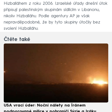
Hizballáhem z roku 2006. Izraelské úřady dnešní útok
připisují palestinským skupinám sídlícím v Libanonu,
nikoliv Hizballáhu. Podle agentury AP je však
nepravděpodobné, že by tyto skupiny útočily bez
svolení Hizballáhu.
Čtěte také
USA vrací úder: Noční nálety na Íránem
podporované milice v pohraničí Sýrie a Iráku