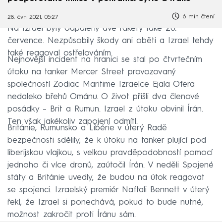
6 min čtení
28. čvn 2021, 05:27
Na Izrael byly odpáleny dvě rakety také 20.
července. Nezpůsobily škody ani oběti a Izrael tehdy
také reagoval ostřelováním.
Nejnovější incident na hranici se stal po čtvrtečním
útoku na tanker Mercer Street provozovaný
společností Zodiac Maritime Izraelce Ejala Ofera
nedaleko břehů Ománu. O život přišli dva členové
posádky – Brit a Rumun. Izrael z útoku obvinil Írán.
Ten však jakékoliv zapojení odmítl.
Británie, Rumunsko a Libérie v úterý Radě
bezpečnosti sdělily, že k útoku na tanker plující pod
liberijskou vlajkou, s velkou pravděpodobností pomocí
jednoho či více dronů, zaútočil Írán. V neděli Spojené
státy a Británie uvedly, že budou na útok reagovat
se spojenci. Izraelský premiér Naftali Bennett v úterý
řekl, že Izrael si ponechává, pokud to bude nutné,
možnost zakročit proti Íránu sám.