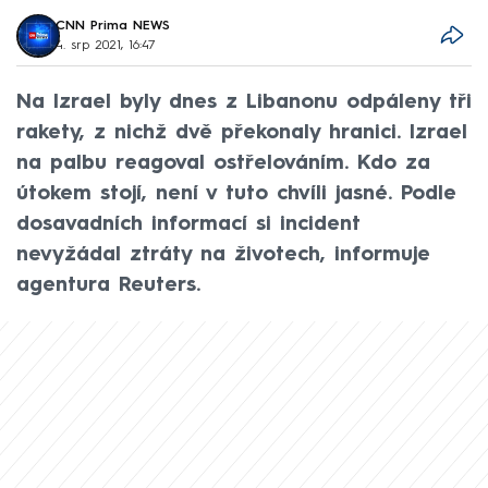
CNN Prima NEWS
4. srp 2021, 16:47
Na Izrael byly dnes z Libanonu odpáleny tři
rakety, z nichž dvě překonaly hranici. Izrael
na palbu reagoval ostřelováním. Kdo za
útokem stojí, není v tuto chvíli jasné. Podle
dosavadních informací si incident
nevyžádal ztráty na životech, informuje
agentura Reuters.