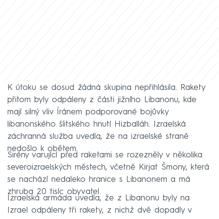
K útoku se dosud žádná skupina nepřihlásila. Rakety
přitom byly odpáleny z části jižního Libanonu, kde
mají silný vliv Íránem podporované bojůvky
libanonského šíitského hnutí Hizballáh. Izraelská
záchranná služba uvedla, že na izraelské straně
nedošlo k obětem.
Sirény varující před raketami se rozezněly v několika
severoizraelských městech, včetně Kirjat Šmony, která
se nachází nedaleko hranice s Libanonem a má
zhruba 20 tisíc obyvatel.
Izraelská armáda uvedla, že z Libanonu byly na
Izrael odpáleny tři rakety, z nichž dvě dopadly v