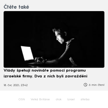
Čtěte také
Vlády špehují novináře pomocí programu
izraelské firmy. Dva z nich byli zavražděni
6 min čtení
18. čvc 2021, 23:42
OSN
Velká Británie
útok
Izrael
střelba