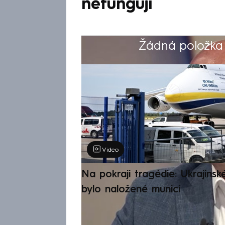
nefungují
Žádná položka z
Výběr redakce
Video
Na pokraji tragédie: Ukrajinsk
bylo naložené municí