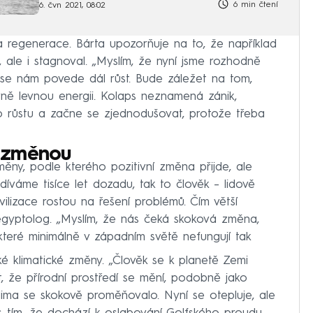
6 min čtení
6. čvn 2021, 08:02
 regenerace. Bárta upozorňuje na to, že například
, ale i stagnoval. „Myslím, že nyní jsme rozhodně
li se nám povede dál růst. Bude záležet na tom,
vně levnou energii. Kolaps neznamená zánik,
o růstu a začne se zjednodušovat, protože třeba
 změnou
ěny, podle kterého pozitivní změna přijde, ale
díváme tisíce let dozadu, tak to člověk – lidově
ivilizace rostou na řešení problémů. Čím větší
egyptolog. „Myslím, že nás čeká skoková změna,
které minimálně v západním světě nefungují tak
 také klimatické změny. „Člověk se k planetě Zemi
 že přírodní prostředí se mění, podobně jako
ima se skokově proměňovalo. Nyní se otepluje, ale