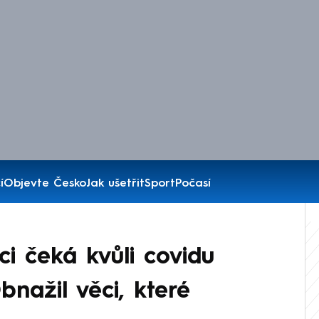
í
Objevte Česko
Jak ušetřit
Sport
Počasí
ci čeká kvůli covidu
nažil věci, které