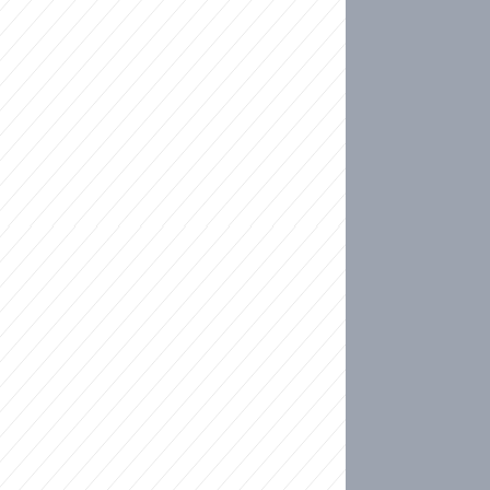
ideo
kat migranty do Česka? Sami by odešli, tvrdí exp
ické sebevraždě