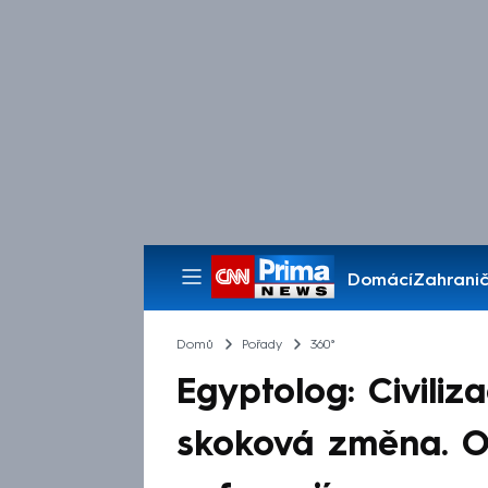
Domácí
Zahranič
Pořady
Domů
Pořady
360°
Egyptolog: Civiliza
skoková změna. Ob