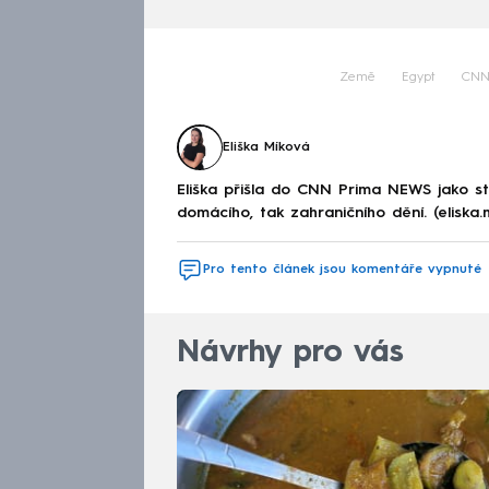
Země
Egypt
CNN
Eliška Míková
Eliška přišla do CNN Prima NEWS jako st
domácího, tak zahraničního dění. (eliska
Pro tento článek jsou komentáře vypnuté
Návrhy pro vás