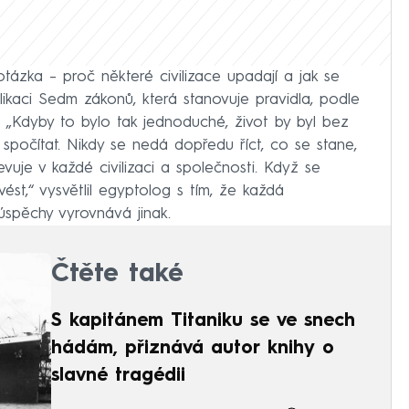
otázka – proč některé civilizace upadají a jak se
ikaci Sedm zákonů, která stanovuje pravidla, podle
í. „Kdyby to bylo tak jednoduché, život by byl bez
 spočítat. Nikdy se nedá dopředu říct, co se stane,
uje v každé civilizaci a společnosti. Když se
vést,“ vysvětlil egyptolog s tím, že každá
úspěchy vyrovnává jinak.
Čtěte také
S kapitánem Titaniku se ve snech
hádám, přiznává autor knihy o
slavné tragédii