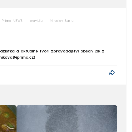
 Prima NEWS
pravidla
Miroslav Bárta
ážistka a aktuálně tvoří zpravodajství obsah jak z
.mikova@iprima.cz)