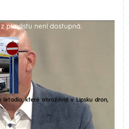
 playlistu není dostupná.
V
é letadlo, které ohrožoval v Lipsku dron,
Přilá
polit