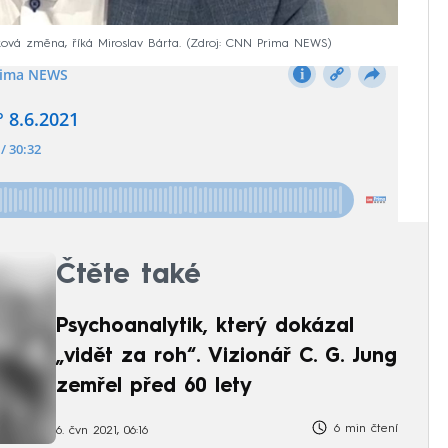
ková změna, říká Miroslav Bárta.
Zdroj: CNN Prima NEWS
Čtěte také
Psychoanalytik, který dokázal
„vidět za roh“. Vizionář C. G. Jung
zemřel před 60 lety
6 min čtení
6. čvn 2021, 06:16