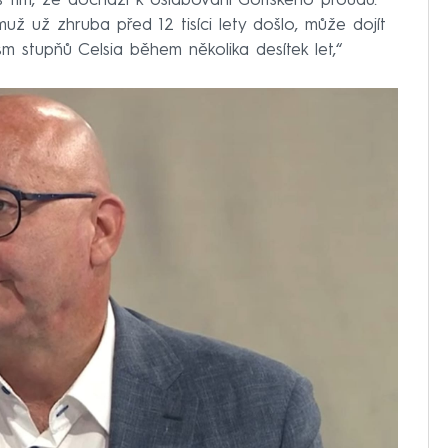
s tím, že dochází k oslabování Golfského proudu.
ž už zhruba před 12 tisíci lety došlo, může dojít
 stupňů Celsia během několika desítek let,“