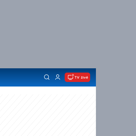
TV živě