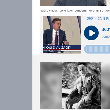
Naši civilizaci čeká kvůli pandemii koronaviru sko