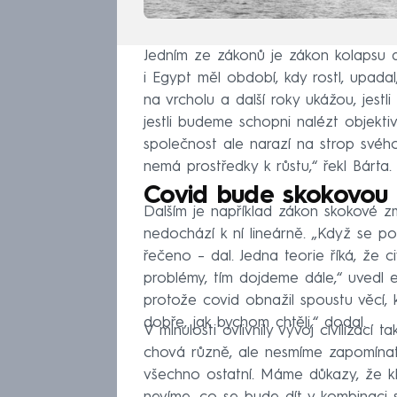
Jedním ze zákonů je zákon kolapsu a
i Egypt měl období, kdy rostl, upadal
na vrcholu a další roky ukážou, jest
jestli budeme schopni nalézt objekti
společnost ale narazí na strop svéh
nemá prostředky k růstu,“ řekl Bárta.
Covid bude skokovou
Dalším je například zákon skokové zm
nedochází k ní lineárně. „Když se po
řečeno – dal. Jedna teorie říká, že c
problémy, tím dojdeme dále,“ uvedl 
protože covid obnažil spoustu věcí, 
dobře, jak bychom chtěli,“ dodal.
V minulosti ovlivnily vývoj civilizací
chová různě, ale nesmíme zapomínat,
všechno ostatní. Máme důkazy, že kl