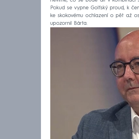
nevíme, co se bude dít v kombinaci 
Pokud se vypne Golfský proud, k čemu
ke skokovému ochlazení o pět až osm
upozornil Bárta.