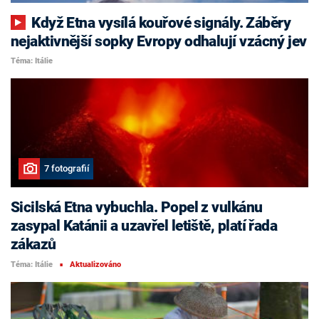
Když Etna vysílá kouřové signály. Záběry
nejaktivnější sopky Evropy odhalují vzácný jev
Téma: Itálie
7 fotografií
Sicilská Etna vybuchla. Popel z vulkánu
zasypal Katánii a uzavřel letiště, platí řada
zákazů
Téma: Itálie
Aktualizováno
■