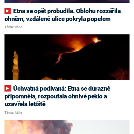
Etna se opět probudila. Oblohu rozzářila
ohněm, vzdálené ulice pokryla popelem
Téma: Itálie
Úchvatná podívaná: Etna se důrazně
připomněla, rozpoutala ohnivé peklo a
uzavřela letiště
Téma: Itálie