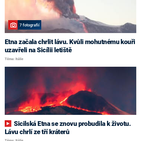
7 fotografií
Etna začala chrlit lávu. Kvůli mohutnému kouři
uzavřeli na Sicílii letiště
Téma: Itálie
Sicilská Etna se znovu probudila k životu.
Lávu chrlí ze tří kráterů
Téma: Itálie