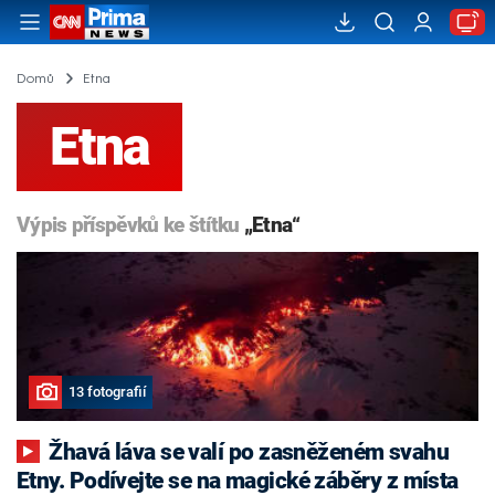
Domů
Etna
Etna
Výpis příspěvků ke štítku
„Etna“
13 fotografií
Žhavá láva se valí po zasněženém svahu
Etny. Podívejte se na magické záběry z místa