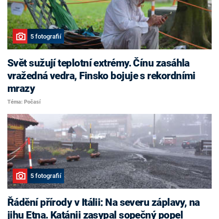
5 fotografií
Svět sužují teplotní extrémy. Čínu zasáhla
vražedná vedra, Finsko bojuje s rekordními
mrazy
Téma: Počasí
5 fotografií
Řádění přírody v Itálii: Na severu záplavy, na
jihu Etna. Katánii zasypal sopečný popel