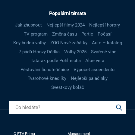
Populární témata
Jak zhubnout
Nejlepší filmy 2024
Nejlepší horory
TV program
Změna času
Partie
Počasí
Kdy budou volby
ZOO Nové začátky
Auto – katalog
7 pádů Honzy Dědka
Volby 2025
Svařené víno
Tatarák podle Pohlreicha
Aloe vera
Pěstování lichořeřišnice
Výpočet ascendentu
Tvarohové knedlíky
Nejlepší palačinky
Švestkový koláč
O FTV Prima
Management