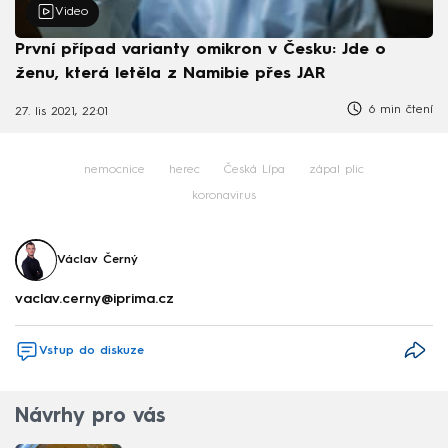
Video
První případ varianty omikron v Česku: Jde o
ženu, která letěla z Namibie přes JAR
6 min čtení
27. lis 2021, 22:01
nemocnice
herec
Česká Lípa
zápal plic
koronavirus
Václav Černý
vaclav.cerny@iprima.cz
Vstup do diskuze
Návrhy pro vás