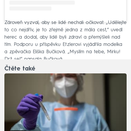
Zároveň vyzval, aby se lidé nechali očkovat. „Udělejte
to co nejdřív, je to zřejmě jedna z mála cest,“ uvedl
herec a dodal, aby lidé byli zdraví a přemýšleli nad
tím. Podporu u příspěvku Etzlerovi vyjádřila modelka
a zpěvačka Eliška Bučková. „Myslím na tebe, Mirku!
Drž se!“ napsala Bučková.
Čtěte také