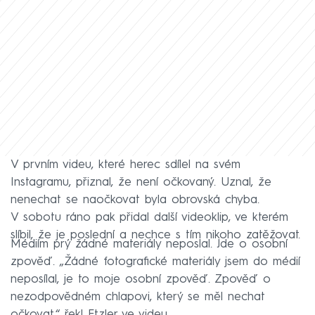
V prvním videu, které herec sdílel na svém
Instagramu, přiznal, že není očkovaný. Uznal, že
nenechat se naočkovat byla obrovská chyba.
V sobotu ráno pak přidal další videoklip, ve kterém
slíbil, že je poslední a nechce s tím nikoho zatěžovat.
Médiím prý žádné materiály neposlal. Jde o osobní
zpověď. „Žádné fotografické materiály jsem do médií
neposílal, je to moje osobní zpověď. Zpověď o
nezodpovědném chlapovi, který se měl nechat
očkovat,“ řekl Etzler ve videu.