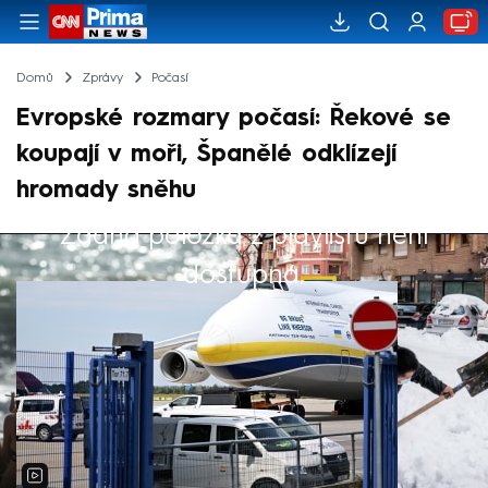
Domů
Zprávy
Počasí
Evropské rozmary počasí: Řekové se
koupají v moři, Španělé odklízejí
hromady sněhu
Žádná položka z playlistu není
Výběr redakce
dostupná.