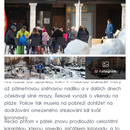
12 fotografií
Na rozdíl od Španělů, kteří v Madridu odklízeli místy
až půlmetrovou sněhovou nadílku a v dalších dnech
očekávají silné mrazy, Řekové vyrazili o víkendu na
pláže. Policie tak musela na pobřeží dohlížet na
dodržování omezeného shlukování lidí kvůli
koronaviru.
Řecko přitom v pátek znovu prodloužilo celostátní
karanténu, kterou zavedlo začátkem listopadu, a to