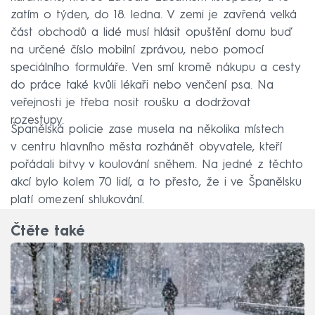
zatím o týden, do 18. ledna. V zemi je zavřená velká
část obchodů a lidé musí hlásit opuštění domu buď
na určené číslo mobilní zprávou, nebo pomocí
speciálního formuláře. Ven smí kromě nákupu a cesty
do práce také kvůli lékaři nebo venčení psa. Na
veřejnosti je třeba nosit roušku a dodržovat
rozestupy.
Španělská policie zase musela na několika místech
v centru hlavního města rozhánět obyvatele, kteří
pořádali bitvy v koulování sněhem. Na jedné z těchto
akcí bylo kolem 70 lidí, a to přesto, že i ve Španělsku
platí omezení shlukování.
Čtěte také