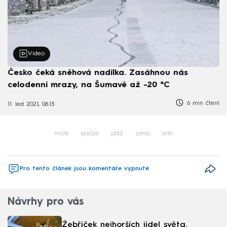
Video
Česko čeká sněhová nadílka. Zasáhnou nás
celodenní mrazy, na Šumavě až -20 °C
6 min čtení
11. led 2021, 08:13
moře
počasí
pláž
zima
sníh
Pro tento článek jsou komentáře vypnuté
Návrhy pro vás
Žebříček nejhorších jídel světa.