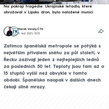
Na pokraji tragédie: Ukrajinské letadlo, které
P
ohrožoval v Lipsku dron, bylo naložené municí
e
Marek Veselý
,
ČTK
11. led 2021, 10:15
Zatímco španělská metropole se potýká s
největším přívalem sněhu za půl století, v
Řecku zažívají jeden z nejteplejších lednů
za posledních 50 let. Teploty jsou tam až o
15 stupňů vyšší než obvykle v tomto
období. Španělsko naopak v dalších dnech
čekají silné mrazy.