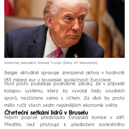
Americký prezident Donald Trump
Zdroj: AP Newsroom
Belgie aktuálně spravuje zmrazená aktiva v hodnotě
183 miliard eur v bruselské společnosti Euroclear.
Nyní proto požaduje podrobné záruky, že v případě
kolapsu systému, který by vyvolal řadu soudních
sporů, nezůstane sama s účtem. Za dluh by proto
mělo ručit všech sedm nejsilnějších ekonomik světa.
Čtvrteční setkání lídrů v Bruselu
Návrh poprvé představila Evropská komise v září.
Předtím, než přistoupí k předložení konkrétního