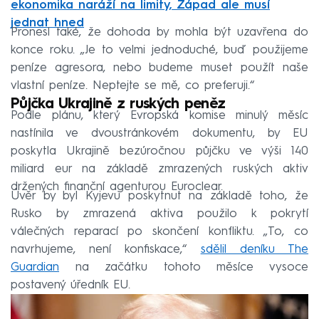
ekonomika naráží na limity, Západ ale musí
jednat hned
Pronesl také, že dohoda by mohla být uzavřena do
konce roku. „Je to velmi jednoduché, buď použijeme
peníze agresora, nebo budeme muset použít naše
vlastní peníze. Neptejte se mě, co preferuji.“
Půjčka Ukrajině z ruských peněz
Podle plánu, který Evropská komise minulý měsíc
nastínila ve dvoustránkovém dokumentu, by EU
poskytla Ukrajině bezúročnou půjčku ve výši 140
miliard eur na základě zmrazených ruských aktiv
držených finanční agenturou Euroclear.
Úvěr by byl Kyjevu poskytnut na základě toho, že
Rusko by zmrazená aktiva použilo k pokrytí
válečných reparací po skončení konfliktu. „To, co
navrhujeme, není konfiskace,“
sdělil deníku The
Guardian
na začátku tohoto měsíce vysoce
postavený úředník EU.