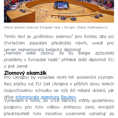
Hlavní jednací místnost Evropské rady v Bruselu
Zdroj: Profimedia.cz
Tento text je „politickou zelenou“ pro Komisi, aby po
čtvrtečním zasedání předložila návrh, uvedl pro
server nejmenovaný belgický diplomat.
„Nemám velké obavy, že by Belgie způsobila
problémy v Evropské radě,“ přitakal další diplomat EU
z jiné země.
Zlomový okamžik
Pro Ukrajinu by výsledek mohl mít existenční význam.
Bez půjčky od EU čelí Ukrajina v příštích dvou letech
rozpočtovému schodku ve výši 60 miliard dolarů, jak
dříve
informovala agentura Reuters
.
Vzhledem k tomu, že USA fakticky stáhly spolehlivou
podporu pro tuto válkou zmítanou zemi, evropští
představitelé tuto iniciativu soukromě označují za