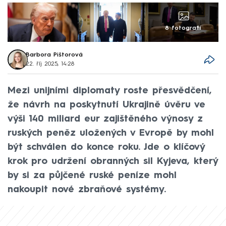
8 fotografií
Barbora Pištorová
22. říj 2025, 14:28
Mezi unijními diplomaty roste přesvědčení,
že návrh na poskytnutí Ukrajině úvěru ve
výši 140 miliard eur zajištěného výnosy z
ruských peněz uložených v Evropě by mohl
být schválen do konce roku. Jde o klíčový
krok pro udržení obranných sil Kyjeva, který
by si za půjčené ruské peníze mohl
nakoupit nové zbraňové systémy.