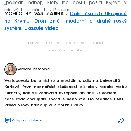
„poslední náboj“, který má posílit pozici Kyjeva v
mírových jednáních s Ruskem.
MOHLO BY VÁS ZAJÍMAT:
Další úspěch Ukrajinců
na Krymu. Dron zničil moderní a drahý ruský
systém, ukazuje video
Failed to fetch
peníze
Ukrajina
ekonomika
politika
mezinárodní vztahy
Barbora Pištorová
Vystudovala bohemistiku a mediální studia na Univerzitě
Karlově. První novinářské zkušenosti získala v redakci webu
Euractiv, kde se věnovala evropské politice. O volném
čase ráda chalupaří, sportuje nebo čte. Do redakce CNN
Prima NEWS nastoupila v březnu 2025.
Vstup do diskuze