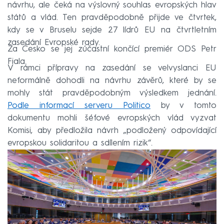
návrhu, ale čeká na výslovný souhlas evropských hlav
států a vlád. Ten pravděpodobně přijde ve čtvrtek,
kdy se v Bruselu sejde 27 lídrů EU na čtvrtletním
zasedání Evropské rady.
Za Česko se jej zúčastní končící premiér ODS Petr
Fiala.
V rámci přípravy na zasedání se velvyslanci EU
neformálně dohodli na návrhu závěrů, které by se
mohly stát pravděpodobným výsledkem jednání.
Podle informací serveru Politico
by v tomto
dokumentu mohli šéfové evropských vlád vyzvat
Komisi, aby předložila návrh „podložený odpovídající
evropskou solidaritou a sdílením rizik“.