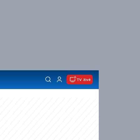
TV živě