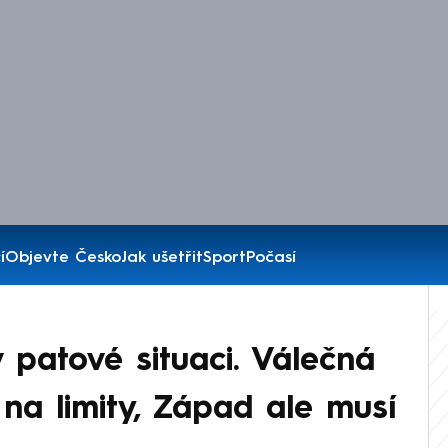
í
Objevte Česko
Jak ušetřit
Sport
Počasí
patové situaci. Válečná
na limity, Západ ale musí