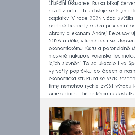
produktivitu.
„Fiskální ukazatele Ruska blikají če
rozdíl v příjmech, uchyluje se k „mobi
poplatky. V roce 2024 vláda zvýšila
přidané hodnoty o dva procentní body
obrany a ekonom Andrej Belousov ujis
2026 a dále, v kombinaci se zlepšen
ekonomickému růstu a potenciálně stim
masivně nakupuje vojenské technolog
jejich zlevnění. To se ukázalo i ve 
vytvořily poptávku po čipech a nasta
ekonomická struktura se však zásadn
firmy nemohou rychle zvýšit výrobu k
omezením a chronickému nedostatku 