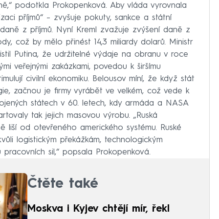
rveně,“ podotkla Prokopenková. Aby vláda vyrovnala
lizaci příjmů“ – zvyšuje pokuty, sankce a státní
 daně z příjmů. Nyní Kreml zvažuje zvýšení daně z
, což by mělo přinést 14,3 miliardy dolarů. Ministr
til Putina, že udržitelné výdaje na obranu v roce
ými veřejnými zakázkami, povedou k širšímu
ulují civilní ekonomiku. Belousov míní, že když stát
ie, začnou je firmy vyrábět ve velkém, což vede k
Spojených státech v 60. letech, kdy armáda a NASA
rtovaly tak jejich masovou výrobu. „Ruská
ě liší od otevřeného amerického systému. Ruské
vůli logistickým překážkám, technologickým
pracovních sil,“ popsala Prokopenková.
Čtěte také
Moskva i Kyjev chtějí mír, řekl