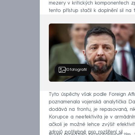
mezery v kritických komponentech z
tento přístup stačil k doplnění sil na
10
fotografií
Tyto úspěchy však podle Foreign Affai
poznamenala vojenská analytička Dar
dodává na frontu, je repasovaná, ni
Korupce a neefektivita je v armádn
ačkoli je možné lehce zvýšit efektiv
zdrojů potřebné pro rozšíření sil.
Rusko prokázalo přizpůsobivost tím, že