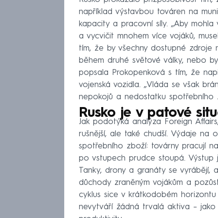
například výstavbou továren na muni
kapacity a pracovní síly. „Aby mohl
a vycvičit mnohem více vojáků, musel
tím, že by všechny dostupné zdroje 
během druhé světové války, nebo by za
popsala Prokopenková s tím, že nap
vojenská vozidla. „Vláda se však brá
nepokojů a nedostatku spotřebního 
Rusko je v patové situ
Jak podotýká analýza Foreign Affair
rušnější, ale také chudší. Výdaje na 
spotřebního zboží: továrny pracují n
po vstupech prudce stoupá. Výstup j
Tanky, drony a granáty se vyrábějí, ab
důchody zraněným vojákům a pozůstal
cyklus sice v krátkodobém horizontu
nevytváří žádná trvalá aktiva – jako 