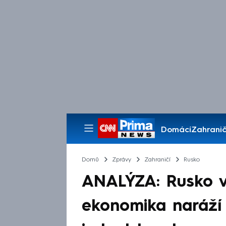
Domácí
Zahranič
Pořady
Domů
Zprávy
Zahraničí
Rusko
ANALÝZA: Rusko v 
ekonomika naráží 