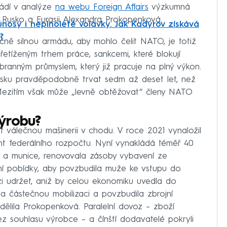
vádí v analýze
na webu Foreign Affairs
výzkumná
 Rusko a Eurasii Alexandra Prokopenková.
únosy i neplnoleté volavky. Jak Kadyrov získává
?
ně silnou armádu, aby mohlo čelit NATO, je totiž
přetíženým trhem práce, sankcemi, které blokují
obranným průmyslem, který již pracuje na plný výkon.
sku pravděpodobně trvat sedm až deset let, než
 Mezitím však může „levně obtěžovat“ členy NATO
výrobu?
 válečnou mašinerii v chodu. V roce 2021 vynaložil
t federálního rozpočtu. Nyní vynakládá téměř 40
nů a munice, renovovala zásoby vybavení ze
ční pobídky, aby povzbudila muže ke vstupu do
i udržet, aniž by celou ekonomiku uvedla do
ila částečnou mobilizaci a povzbudila zbrojní
sdělila Prokopenková. Paralelní dovoz – zboží
z souhlasu výrobce – a čínští dodavatelé pokryli