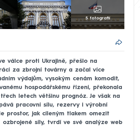
5 fotografií
 válce proti Ukrajině, přešlo na
ácí za zbrojní továrny a začal více
ládním výdajům, vysokým cenám komodit,
kovanému hospodářskému řízení, překonala
třech letech většinu prognóz. Je však na
ává pracovní sílu, rezervy i výrobní
e prostor, jak cíleným tlakem omezit
ozbrojené síly, tvrdí ve své analýze web