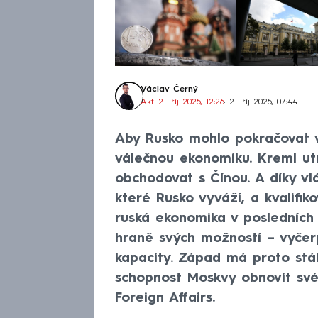
Václav Černý
Akt. 21. říj 2025, 12:26
• 21. říj 2025, 07:44
Aby Rusko mohlo pokračovat ve
válečnou ekonomiku. Kreml utr
obchodovat s Čínou. A díky v
které Rusko vyváží, a kvalifi
ruská ekonomika v posledních 
hraně svých možností – vyčerp
kapacity. Západ má proto stál
schopnost Moskvy obnovit své 
Foreign Affairs.