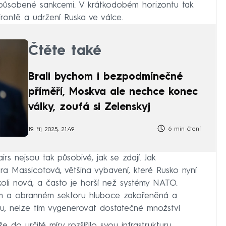
působené sankcemi. V krátkodobém horizontu tak
 frontě a udržení Ruska ve válce.
Čtěte také
Brali bychom i bezpodmínečné
příměří, Moskva ale nechce konec
války, zoufá si Zelenskyj
6 min čtení
19. říj 2025, 21:49
rs nejsou tak působivé, jak se zdají. Jak
a Massicotová, většina vybavení, které Rusko nyní
koli nová, a často je horší než systémy NATO.
ím a obranném sektoru hluboce zakořeněná a
itu, nelze tím vygenerovat dostatečné množství
 do určité míry rozšířilo svou infrastrukturu,