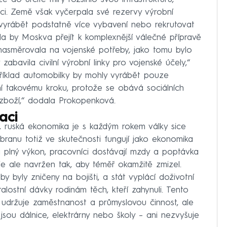
ci. Země však vyčerpala své rezervy výrobní
a vyrábět podstatně více vybavení nebo rekrutovat
a by Moskva přejít k komplexnější válečné přípravě
nasměrovala na vojenské potřeby, jako tomu bylo
bavila civilní výrobní linky pro vojenské účely,“
říklad automobilky by mohly vyrábět pouze
ní takovému kroku, protože se obává sociálních
zboží,“ dodala Prokopenková.
aci
s, ruská ekonomika je s každým rokem války sice
obranu totiž ve skutečnosti fungují jako ekonomika
a plný výkon, pracovníci dostávají mzdy a poptávka
e ale navržen tak, aby téměř okamžitě zmizel.
y byly zničeny na bojišti, a stát vyplácí doživotní
ostní dávky rodinám těch, kteří zahynuli. Tento
 udržuje zaměstnanost a průmyslovou činnost, ale
jsou dálnice, elektrárny nebo školy – ani nezvyšuje