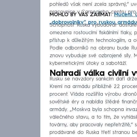
pohledů však není zcela správný,“ u
pracovnice v Carnegieho centru pro
MOHLO BY VÁS ZAJÍMAT:
Mučení, 
„dobrovolníky“ pro ruskou armádu
Schopnost Ruska vybudovat dostateč
omezena rostoucími fiskálními tlaky, 
přístup k důležitým technologiím, a 
Podle odborníků na obranu bude Ru
znovu vybuduje své ozbrojené síly.
kybernetickými útoky a sabotáží.
Nahradí válka civilní 
Rusku se navzdory sankcím daří držet
Kreml na armádu přibližně 22 procen
procent. Vláda rozšířila výrobu dro
sovětské éry a nabídla štědré finan
armády. „Moskva byla schopna invaz
válečného stavu, a to tím, že vyhlás
továrny, aby pracovaly nepřetržitě,“ 
prodávané do Ruska třetí stranou be