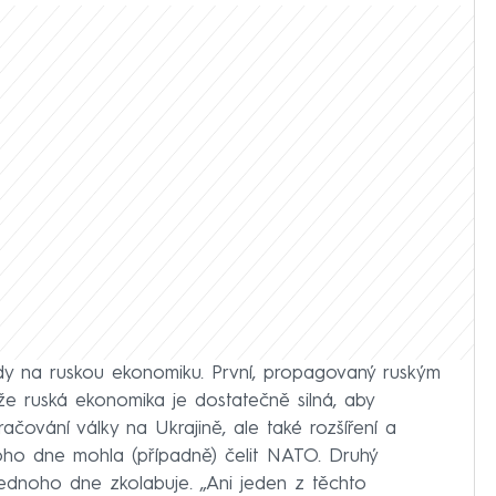
dy na ruskou ekonomiku. První, propagovaný ruským
že ruská ekonomika je dostatečně silná, aby
račování války na Ukrajině, ale také rozšíření a
oho dne mohla (případně) čelit NATO. Druhý
ednoho dne zkolabuje. „Ani jeden z těchto