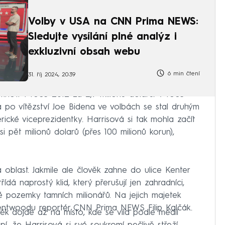
Volby v USA na CNN Prima NEWS:
Sledujte vysílání plné analýz i
exkluzivní obsah webu
6 min čtení
31. říj 2024, 20:39
mhoff v roce 2012 za 2,7 milionu dolarů. V roce
 po vítězství Joe Bidena ve volbách se stal druhým
ké viceprezidentky. Harrisová si tak mohla začít
i pět milionů dolarů (přes 100 milionů korun),
oblast. Jakmile ale člověk zahne do ulice Kenter
ídá naprostý klid, který přerušují jen zahradníci,
né pozemky tamních milionářů. Na jejich majetek
 Brentwoodu reportér CNN Prima NEWS Filip Kalčák.
k dojde až na místo, kde se vila podle médií