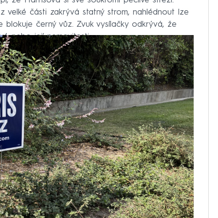
í, že Harrisová si své soukromí pečlivě střeží.
 z velké části zakrývá statný strom, nahlédnout lze
e blokuje černý vůz. Zvuk vysílačky odkrývá, že
é nebo její nemovitosti.