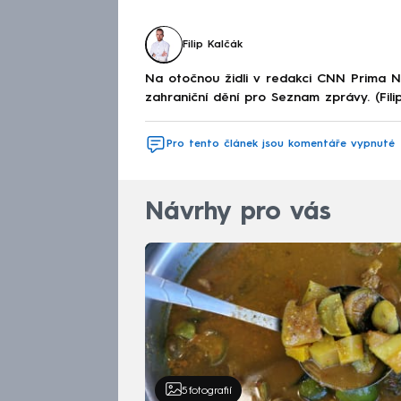
Filip Kalčák
Na otočnou židli v redakci CNN Prima 
zahraniční dění pro Seznam zprávy. (Fili
Pro tento článek jsou komentáře vypnuté
Návrhy pro vás
5
fotografií