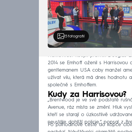
15
fotografií
Nemovitost koupil právník Douglas E
2014 se Emhoff oženil s Harrisovou a
gentlemanem USA coby manžel americ
užívat vilu, která má dnes hodnotu as
společně s Emhoffem.
Kudy za Harrisovou?
„Brentwood je ve své podstatě rušná 
Avenue, ráz místa se změní. Hluk vystř
kteří se starají o úzkostlivě udržova
neustále dohlíží policie,“ popsal z
Po půlhodinové cestě do kopce člově