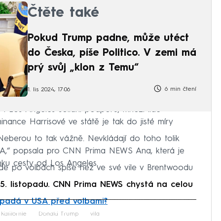
Čtěte také
Pokud Trump padne, může utéct
do Česka, píše Politico. V zemi má
prý svůj „klon z Temu“
6 min čtení
1. lis 2024, 17:06
i i Los Angeles solidní podporu, mnozí lidé
minance Harrisové ve státě je tak do jisté míry
. Neberou to tak vážně. Nevkládají do toho tolik
USA,“ popsala pro CNN Prima NEWS Ana, která je
ku cesty od Los Angeles.
e po volbách spíše než ve své vile v Brentwoodu
5. listopadu. CNN Prima NEWS chystá na celou
ypadá v USA před volbami?
iled to fetch
Kalifornie
Donald Trump
vila