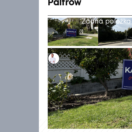
Paltrow
Žádná položka z
Filip Kalčák
3. lis 2024, 13:41
Oficiální rezidencí viceprezid
Number One Observatory Circl
kandidátka ale ráda prchá př
Angeles. Luxusní dům v městsk
Za vilou se přímo v LA vyprav