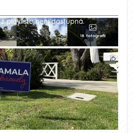
 playlistu není dostupná.
18 fotografií
entky Kamaly Harrisové je sice rezidence
e ve Washingtonu, prezidentská
ed politickým shonem do vily v Los
é oblasti Brentwood koupil její manžel.
il reportér CNN Prima NEWS Filip Kalčák.