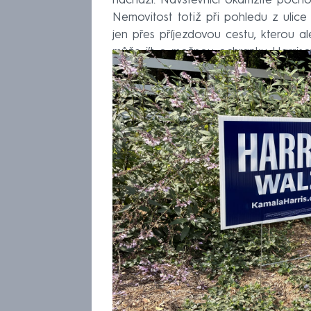
nachází. Návštěvníci okamžitě pochop
Nemovitost totiž při pohledu z ulice
jen přes příjezdovou cestu, kterou al
může jít o možnou ochranku Harrisov