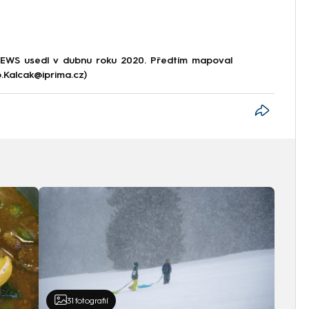
NEWS usedl v dubnu roku 2020. Předtím mapoval
p.Kalcak@iprima.cz)
31
fotografií