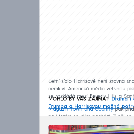
Letní sídlo Harrisové není zrovna sna
nemluví. Americká média většinou píš
se rozkládá mezi Beverly Hills a San
MOHLO BY VÁS ZAJÍMAT:
Drama i 
Trumpa a Harrisovou možná potr
Magazín Town and Country
pak přidá
na kterém se dům nachází. Z něj se dá