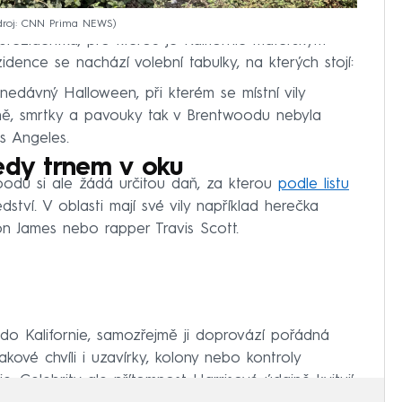
droj: CNN Prima NEWS
ceprezidentka, pro kterou je Kalifornie mateřským
dence se nachází volební tabulky, na kterých stojí:
 nedávný Halloween, při kterém se místní vily
ně, smrtky a pavouky tak v Brentwoodu nebyla
s Angeles.
edy trnem v oku
oodu si ale žádá určitou daň, za kterou
podle listu
dství. V oblasti mají své vily například herečka
on James nebo rapper Travis Scott.
 do Kalifornie, samozřejmě ji doprovází pořádná
kové chvíli i uzavírky, kolony nebo kontroly
. Celebrity ale přítomnost Harrisové údajně kvitují.