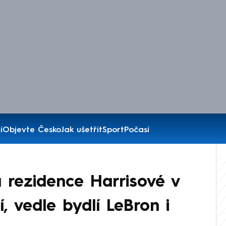
í
Objevte Česko
Jak ušetřit
Sport
Počasí
a rezidence Harrisové v
, vedle bydlí LeBron i