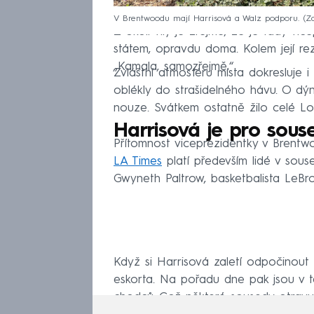
V Brentwoodu mají Harrisová a Walz podporu.
Z
Z okolí vily je zřejmé, že je tady vi
státem, opravdu doma. Kolem její rezi
„Kamala, samozřejmě.“
Zvláštní atmosféru místa dokresluje i
oblékly do strašidelného hávu. O dý
nouze. Svátkem ostatně žilo celé Lo
Harrisová je pro sous
Přítomnost viceprezidentky v Brentw
LA Times
platí především lidé v souse
Gwyneth Paltrow, basketbalista LeBr
Když si Harrisová zaletí odpočinout
eskorta. Na pořadu dne pak jsou v ta
chodců. Což některé sousedy otravuje