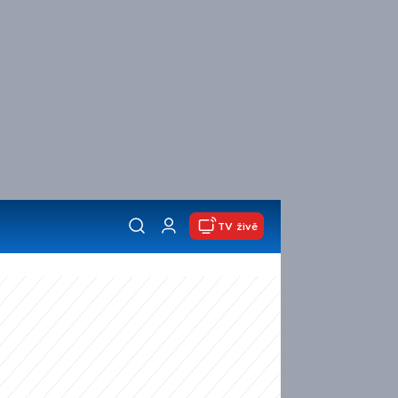
TV živě