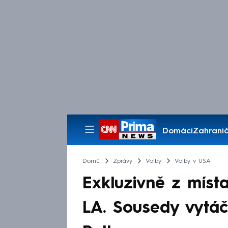
Domácí
Zahranič
Pořady
Domů
Zprávy
Volby
Volby v USA
Exkluzivně z míst
LA. Sousedy vytáčí