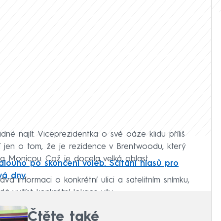
dné najít. Viceprezidentka o své oáze klidu příliš
í jen o tom, že je rezidence v Brentwoodu, který
ta Monicou. Což je docela velká oblast.
dlouho po skončení voleb. Sčítání hlasů pro
vá dny
vá informaci o konkrétní ulici a satelitním snímku,
 vyčíst konkrétní lokace vily.
Čtěte také