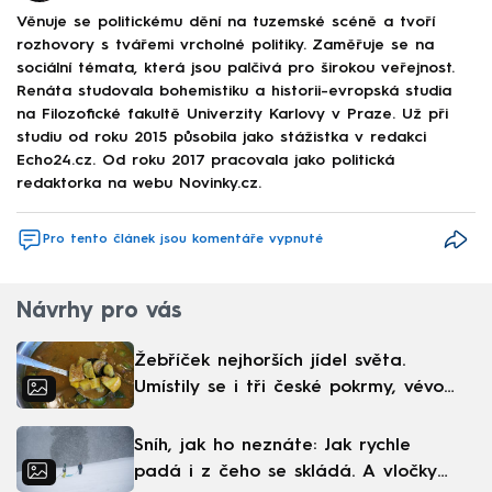
Věnuje se politickému dění na tuzemské scéně a tvoří
rozhovory s tvářemi vrcholné politiky. Zaměřuje se na
sociální témata, která jsou palčivá pro širokou veřejnost.
Renáta studovala bohemistiku a historii-evropská studia
na Filozofické fakultě Univerzity Karlovy v Praze. Už při
studiu od roku 2015 působila jako stážistka v redakci
Echo24.cz. Od roku 2017 pracovala jako politická
redaktorka na webu Novinky.cz.
Pro tento článek jsou komentáře vypnuté
Návrhy pro vás
Žebříček nejhorších jídel světa.
Umístily se i tři české pokrmy, vévodí
skandinávská kuchyně
Sníh, jak ho neznáte: Jak rychle
padá i z čeho se skládá. A vločky