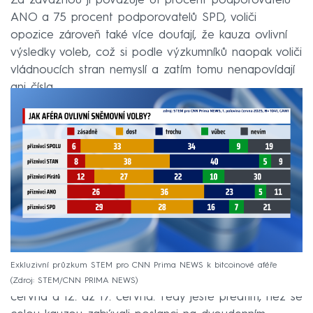
Za závažnou ji považuje 81 procent podporovatelů
ANO a 75 procent podporovatelů SPD, voliči
opozice zároveň také více doufají, že kauza ovlivní
výsledky voleb, což si podle výzkumníků naopak voliči
vládnoucích stran nemyslí a zatím tomu nenapovídají
ani čísla.
Exkluzivní průzkum STEM pro CNN Prima NEWS k bitcoinové aféře
Výzkum se konal ve dvou vlnách, a to 5. až 10.
Zdroj: STEM/CNN PRIMA NEWS
června a 12. až 17. června. Tedy ještě předtím, než se