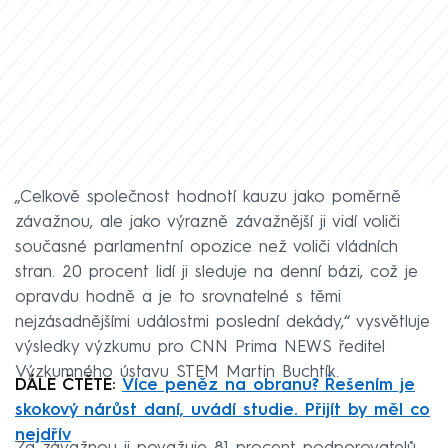
„Celkově společnost hodnotí kauzu jako poměrně
závažnou, ale jako výrazně závažnější ji vidí voliči
současné parlamentní opozice než voliči vládních
stran. 20 procent lidí ji sleduje na denní bázi, což je
opravdu hodně a je to srovnatelné s těmi
nejzásadnějšími událostmi poslední dekády,“ vysvětluje
výsledky výzkumu pro CNN Prima NEWS ředitel
Výzkumného ústavu STEM Martin Buchtík.
DÁLE ČTĚTE:
Více peněz na obranu? Řešením je
skokový nárůst daní, uvádí studie. Přijít by měl co
nejdřív