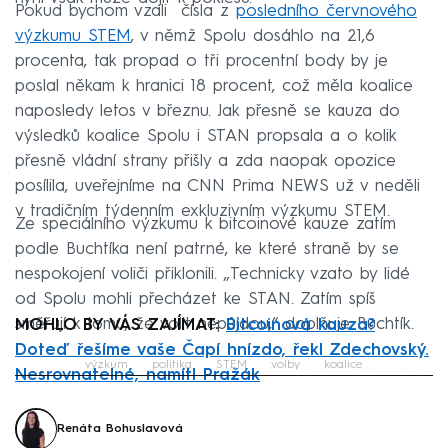
Pokud bychom vzali čísla z
posledního červnového
výzkumu STEM
, v němž Spolu dosáhlo na 21,6
procenta, tak propad o tři procentní body by je
poslal někam k hranici 18 procent, což měla koalice
naposledy letos v březnu. Jak přesně se kauza do
výsledků koalice Spolu i STAN propsala a o kolik
přesně vládní strany přišly a zda naopak opozice
posílila, uveřejníme na CNN Prima NEWS už v neděli
v tradičním týdenním exkluzivním výzkumu STEM.
Ze speciálního výzkumu k bitcoinové kauze zatím
podle Buchtíka není patrné, ke které straně by se
nespokojení voliči přiklonili. „Technicky vzato by lidé
od Spolu mohli přecházet ke STAN. Zatím spíš
směřují k tomu, že volit nepůjdou,“ doplňuje Buchtík.
MOHLO BY VÁS ZAJÍMAT:
Bitcoinová kauza?
Doteď řešíme vaše Čapí hnízdo, řekl Zdechovský.
výzkum
politika
STEM
volby
koalice
Nesrovnatelné, namítl Pražák
Failed to fetch
Renáta Bohuslavová