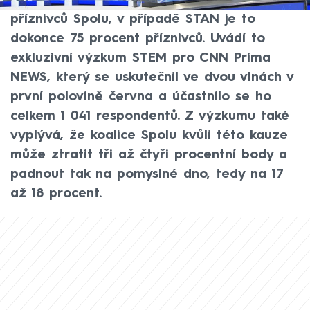
považuje za závažnou více než polovina
příznivců Spolu, v případě STAN je to
dokonce 75 procent příznivců. Uvádí to
exkluzivní výzkum STEM pro CNN Prima
NEWS, který se uskutečnil ve dvou vlnách v
první polovině června a účastnilo se ho
celkem 1 041 respondentů. Z výzkumu také
vyplývá, že koalice Spolu kvůli této kauze
může ztratit tři až čtyři procentní body a
padnout tak na pomyslné dno, tedy na 17
až 18 procent.