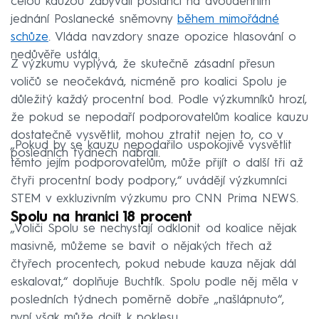
celou kauzou zabývali poslanci na dvoudenním
jednání Poslanecké sněmovny
během mimořádné
schůze
. Vláda navzdory snaze opozice hlasování o
nedůvěře ustála.
Z výzkumu vyplývá, že skutečně zásadní přesun
voličů se neočekává, nicméně pro koalici Spolu je
důležitý každý procentní bod. Podle výzkumníků hrozí,
že pokud se nepodaří podporovatelům koalice kauzu
dostatečně vysvětlit, mohou ztratit nejen to, co v
„Pokud by se kauzu nepodařilo uspokojivě vysvětlit
posledních týdnech nabrali.
těmto jejím podporovatelům, může přijít o další tři až
čtyři procentní body podpory,“ uvádějí výzkumníci
STEM v exkluzivním výzkumu pro CNN Prima NEWS.
Spolu na hranici 18 procent
„Voliči Spolu se nechystají odklonit od koalice nějak
masivně, můžeme se bavit o nějakých třech až
čtyřech procentech, pokud nebude kauza nějak dál
eskalovat,“ doplňuje Buchtík. Spolu podle něj měla v
posledních týdnech poměrně dobře „našlápnuto“,
nyní však může dojít k poklesu.