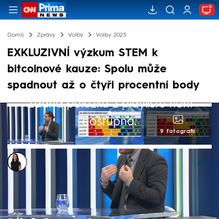
Domů
Zprávy
Volby
Volby 2025
EXKLUZIVNÍ výzkum STEM k
bitcoinové kauze: Spolu může
spadnout až o čtyři procentní body
Žádná položka z playlistu není
dostupná.
9 fotografií
Renáta Bohuslavová
19. čvn 2025, 19:07
Bitcoinovou kauzu, kvůli které skončil
exministr spravedlnosti z ODS Pavel Blažek,