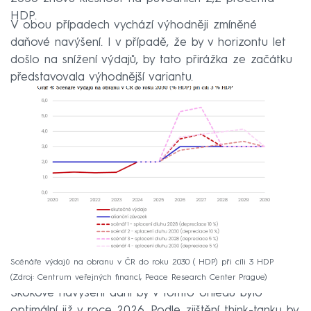
HDP.
V obou případech vychází výhodněji zmíněné
daňové navýšení. I v případě, že by v horizontu let
došlo na snížení výdajů, by tato přirážka ze začátku
představovala výhodnější variantu.
Scénáře výdajů na obranu v ČR do roku 2030 ( HDP) při cíli 3 HDP
Zdroj: Centrum veřejných financí, Peace Research Center Prague
Skokové navýšení daní by v tomto ohledu bylo
optimální již v roce 2026. Podle zjištění think-tanku by