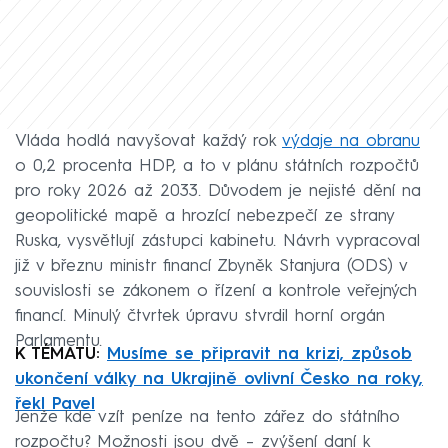
Vláda hodlá navyšovat každý rok
výdaje na obranu
o 0,2 procenta HDP, a to v plánu státních rozpočtů
pro roky 2026 až 2033. Důvodem je nejisté dění na
geopolitické mapě a hrozící nebezpečí ze strany
Ruska, vysvětlují zástupci kabinetu. Návrh vypracoval
již v březnu ministr financí Zbyněk Stanjura (ODS) v
souvislosti se zákonem o řízení a kontrole veřejných
financí. Minulý čtvrtek úpravu stvrdil horní orgán
Parlamentu.
K TÉMATU:
Musíme se připravit na krizi, způsob
ukončení války na Ukrajině ovlivní Česko na roky,
řekl Pavel
Jenže kde vzít peníze na tento zářez do státního
rozpočtu? Možnosti jsou dvě – zvýšení daní k