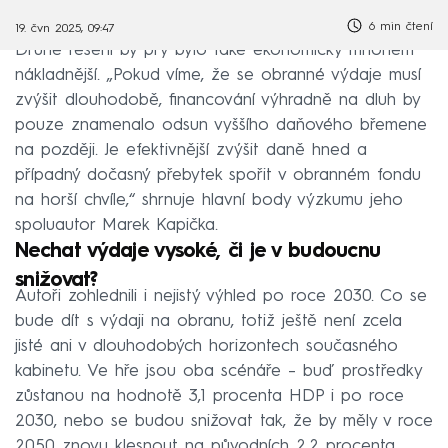
6 min čtení
19. čvn 2025, 09:47
Druhé řešení by prý bylo také ekonomicky mnohem
nákladnější. „Pokud víme, že se obranné výdaje musí
zvýšit dlouhodobě, financování výhradně na dluh by
pouze znamenalo odsun vyššího daňového břemene
na později. Je efektivnější zvýšit daně hned a
případný dočasný přebytek spořit v obranném fondu
na horší chvíle,“ shrnuje hlavní body výzkumu jeho
spoluautor Marek Kapička.
Nechat výdaje vysoké, či je v budoucnu
snižovat?
Autoři zohlednili i nejistý výhled po roce 2030. Co se
bude dít s výdaji na obranu, totiž ještě není zcela
jisté ani v dlouhodobých horizontech současného
kabinetu. Ve hře jsou oba scénáře – buď prostředky
zůstanou na hodnotě 3,1 procenta HDP i po roce
2030, nebo se budou snižovat tak, že by měly v roce
2050 znovu klesnout na původních 2,2 procenta