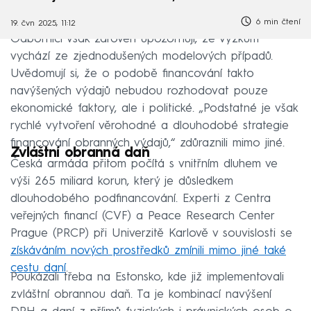
6 min čtení
19. čvn 2025, 11:12
Odborníci však zároveň upozorňují, že výzkum
vychází ze zjednodušených modelových případů.
Uvědomují si, že o podobě financování takto
navýšených výdajů nebudou rozhodovat pouze
ekonomické faktory, ale i politické. „Podstatné je však
rychlé vytvoření věrohodné a dlouhodobé strategie
financování obranných výdajů,“ zdůraznili mimo jiné.
Zvláštní obranná daň
Česká armáda přitom počítá s vnitřním dluhem ve
výši 265 miliard korun, který je důsledkem
dlouhodobého podfinancování. Experti z Centra
veřejných financí (CVF) a Peace Research Center
Prague (PRCP) při Univerzitě Karlově v souvislosti se
získáváním nových prostředků zmínili mimo jiné také
cestu daní
.
Poukázali třeba na Estonsko, kde již implementovali
zvláštní obrannou daň. Ta je kombinací navýšení