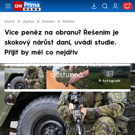
Domů
Zprávy
Domácí
Politika
Více peněz na obranu? Řešením je
skokový nárůst daní, uvádí studie.
Přijít by měl co nejdřív
Žádná položka z playlistu není
dostupná.
9 fotografií
Marek Pausz
19. čvn 2025, 13:45
Kde vzít peníze na plánované navýšení
prostředků na obranu? Z ekonomického