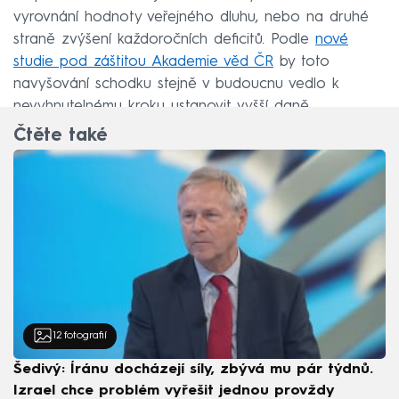
vyrovnání hodnoty veřejného dluhu, nebo na druhé
straně zvýšení každoročních deficitů. Podle
nové
studie pod záštitou Akademie věd ČR
by toto
navyšování schodku stejně v budoucnu vedlo k
nevyhnutelnému kroku ustanovit vyšší daně.
Čtěte také
12
fotografií
Šedivý: Íránu docházejí síly, zbývá mu pár týdnů.
Izrael chce problém vyřešit jednou provždy