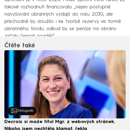
takové rozhodnutí financovalo „nejen postupné
navyšování obranných výdajů do roku 2030, ale
přechodně by sloužilo i ke tvorbě rezervy ve formě
obranného fondu, odkud by se peníze na obranu
začaly čerpat později“.
Čtěte také
5
fotografií
Decroix si maže titul Mgr. z webových stránek.
Nikoho jsem nechtěla klamat, řekla