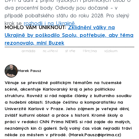
DPH a daní z příjmů fyzických i právnických osob o
dva procentní body. Odvody jsou dočasné – v
případě pobaltského státu do roku 2028. Pro stejný
krok se
rozhodli i na Ukrajině
.
MOHLO VÁM UNIKNOUT:
Zklidnění války na
Ukrajině by poškodilo Spolu, potřebuje, aby téma
rezonovalo, míní Buzek
Failed to fetch
armáda
navýšení
studie
Ukrajina
výzkum
Marek Pausz
Věnuje se převážně politickým tématům na tuzemské
scéně, akcentuje Karlovarský kraj a jeho politickou
strukturu. Rovněž si rád napíše články z kulturního soudku
a hudební oblasti. Studuje češtinu a komparatistiku na
Univerzitě Karlově v Praze. Jeho zájmem je veřejné dění,
zvlášť kulturní oblast a práce s historií. Kromě školy a
práci v redakci CNN Prima NEWS si rád zajde do malých,
neznámých kin či galerií. Svůj volný čas však nejradši tráví
někde za městem v přírodě. (Marek.Pausz@iprima.cz)