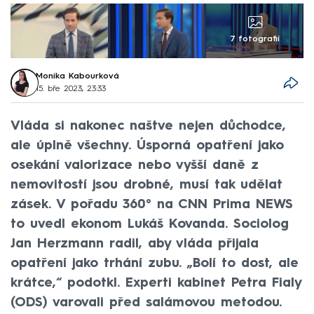
7 fotografií
Monika Kabourková
15. bře 2023, 23:33
Vláda si nakonec naštve nejen důchodce,
ale úplně všechny. Úsporná opatření jako
osekání valorizace nebo vyšší daně z
nemovitostí jsou drobné, musí tak udělat
zásek. V pořadu 360° na CNN Prima NEWS
to uvedl ekonom Lukáš Kovanda. Sociolog
Jan Herzmann radil, aby vláda přijala
opatření jako trhání zubu. „Bolí to dost, ale
krátce,“ podotkl. Experti kabinet Petra Fialy
(ODS) varovali před salámovou metodou.