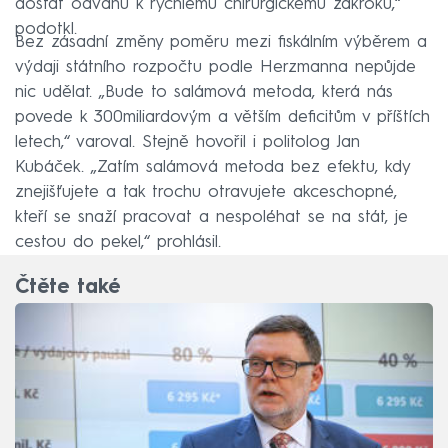
dostat odvahu k rychlému chirurgickému zákroku,“
podotkl.
Bez zásadní změny poměru mezi fiskálním výběrem a
výdaji státního rozpočtu podle Herzmanna nepůjde
nic udělat. „Bude to salámová metoda, která nás
povede k 300miliardovým a větším deficitům v příštích
letech,“ varoval. Stejně hovořil i politolog Jan
Kubáček. „Zatím salámová metoda bez efektu, kdy
znejišťujete a tak trochu otravujete akceschopné,
kteří se snaží pracovat a nespoléhat se na stát, je
cestou do pekel,“ prohlásil.
Čtěte také