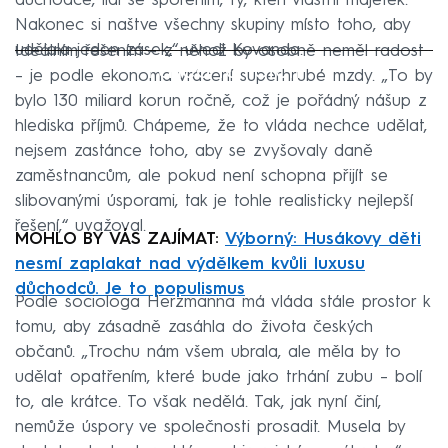
důchodce, lidi se spořením, ty, kteří vlastní majetek.
Nakonec si naštve všechny skupiny místo toho, aby
udělala jeden zásek,“ uvedl Kovanda.
Ideálním řešením – z něhož by osobně neměl radost
Failed to fetch
– je podle ekonoma vrácení superhrubé mzdy. „To by
bylo 130 miliard korun ročně, což je pořádný nášup z
hlediska příjmů. Chápeme, že to vláda nechce udělat,
nejsem zastánce toho, aby se zvyšovaly daně
zaměstnancům, ale pokud není schopna přijít se
slibovanými úsporami, tak je tohle realisticky nejlepší
řešení,“ uvažoval.
MOHLO BY VÁS ZAJÍMAT:
Výborný: Husákovy děti
nesmí zaplakat nad výdělkem kvůli luxusu
důchodců. Je to populismus
Podle sociologa Herzmanna má vláda stále prostor k
tomu, aby zásadně zasáhla do života českých
občanů. „Trochu nám všem ubrala, ale měla by to
udělat opatřením, které bude jako trhání zubu – bolí
to, ale krátce. To však nedělá. Tak, jak nyní činí,
nemůže úspory ve společnosti prosadit. Musela by