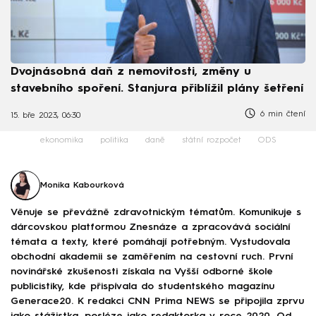
Dvojnásobná daň z nemovitosti, změny u
stavebního spoření. Stanjura přiblížil plány šetření
6 min čtení
15. bře 2023, 06:30
ekonomika
politika
daně
státní rozpočet
ODS
Monika Kabourková
Věnuje se převážně zdravotnickým tématům. Komunikuje s
dárcovskou platformou Znesnáze a zpracovává sociální
témata a texty, které pomáhají potřebným. Vystudovala
obchodní akademii se zaměřením na cestovní ruch. První
novinářské zkušenosti získala na Vyšší odborné škole
publicistiky, kde přispívala do studentského magazínu
Generace20. K redakci CNN Prima NEWS se připojila zprvu