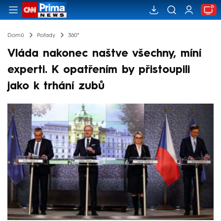
Domů
Pořady
360°
Vláda nakonec naštve všechny, míní
experti. K opatřením by přistoupili
jako k trhání zubů