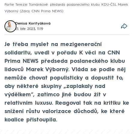
Partie Terezie Tománkové: předseda poslaneckého klubu KDU-ČSL Marek
Výborný
Zdroj: CNN Prima NEWS
Denisa Korityáková
15. bře 2023, 11:19
Je třeba myslet na mezigenerační
solidaritu, uvedl v pořadu K věci na CNN
Prima NEWS předseda poslaneckého klubu
lidovců Marek Výborný. Vláda se podle něj
nemůže chovat populisticky a dopustit to,
aby některé skupiny „zaplakaly nad
výdělkem“, zatímco jiné budou žít v
relativním luxusu. Reagoval tak na kritiku ke
snížení růstu valorizace důchodů, ke které
koalice přistoupila.