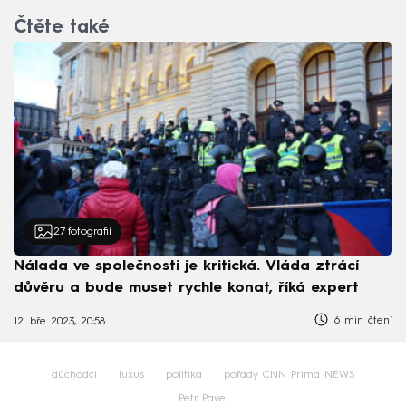
Čtěte také
27
fotografií
Nálada ve společnosti je kritická. Vláda ztrácí
důvěru a bude muset rychle konat, říká expert
6 min čtení
12. bře 2023, 20:58
důchodci
luxus
politika
pořady CNN Prima NEWS
Petr Pavel