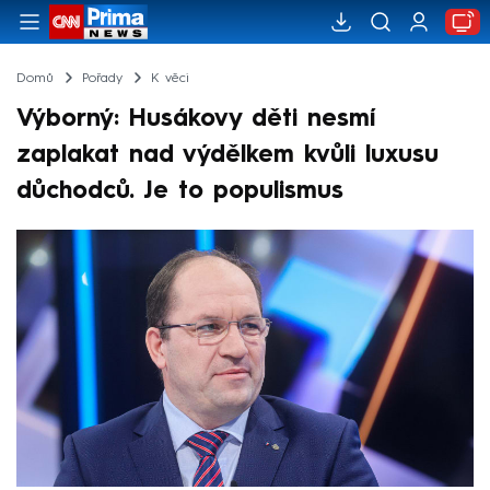
Domů
Pořady
K věci
Výborný: Husákovy děti nesmí
zaplakat nad výdělkem kvůli luxusu
důchodců. Je to populismus