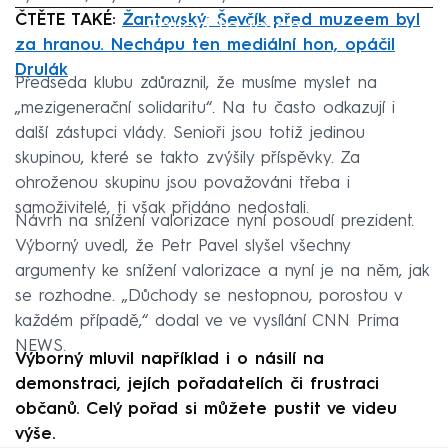
ČTĚTE TAKÉ:
Žantovský: Ševčík před muzeem byl
Failed to fetch
za hranou. Nechápu ten mediální hon, opáčil
Drulák
Předseda klubu zdůraznil, že musíme myslet na
„mezigenerační solidaritu“. Na tu často odkazují i
další zástupci vlády. Senioři jsou totiž jedinou
skupinou, které se takto zvýšily příspěvky. Za
ohroženou skupinu jsou považováni třeba i
samoživitelé, ti však přidáno nedostali.
Návrh na snížení valorizace nyní posoudí prezident.
Výborný uvedl, že Petr Pavel slyšel všechny
argumenty ke snížení valorizace a nyní je na něm, jak
se rozhodne. „Důchody se nestopnou, porostou v
každém případě,“ dodal ve ve vysílání CNN Prima
NEWS.
Výborný mluvil například i o násilí na
demonstraci, jejích pořadatelích či frustraci
občanů. Celý pořad si můžete pustit ve videu
výše.