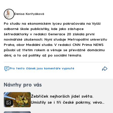
Denisa Korityáková
Po studiu na ekonomickém lyceu pokračovala na Vyšší
odborné škole publicistiky, kde jako zástupce
šéfredaktorky v redakci Generace 20 získala první
novinářské zkušenosti. Nyní studuje Metropolitní univerzitu
Praha, obor Mediální studia. V redakci CNN Prima NEWS
působí už třetím rokem a věnuje se převážně domácímu
dění, a to od politiky až po sociální témata.
Pro tento článek jsou komentáře vypnuté
Návrhy pro vás
Žebříček nejhorších jídel světa.
Umístily se i tři české pokrmy, vévodí
skandinávská kuchyně