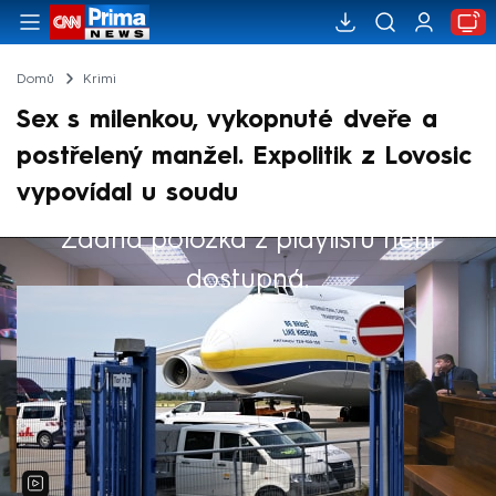
Domů
Krimi
Sex s milenkou, vykopnuté dveře a
postřelený manžel. Expolitik z Lovosic
vypovídal u soudu
Žádná položka z playlistu není
Výběr redakce
dostupná.