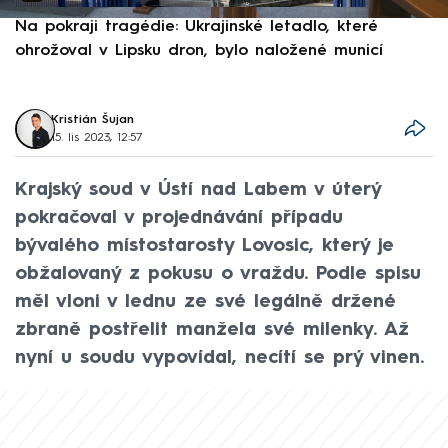
Na pokraji tragédie: Ukrajinské letadlo, které
P
ohrožoval v Lipsku dron, bylo naložené municí
e
Kristián Šujan
15. lis 2023, 12:57
Krajský soud v Ústí nad Labem v úterý
pokračoval v projednávání případu
bývalého místostarosty Lovosic, který je
obžalovaný z pokusu o vraždu. Podle spisu
měl vloni v lednu ze své legálně držené
zbraně postřelit manžela své milenky. Až
nyní u soudu vypovídal, necítí se prý vinen.