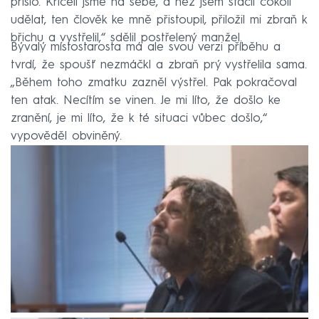
přišlo. Křičeli jsme na sebe, a než jsem stačil cokoli
udělat, ten člověk ke mně přistoupil, přiložil mi zbraň k
břichu a vystřelil,“ sdělil postřelený manžel.
Bývalý místostarosta má ale svou verzi příběhu a
tvrdí, že spoušť nezmáčkl a zbraň prý vystřelila sama.
„Během toho zmatku zazněl výstřel. Pak pokračoval
ten atak. Necítím se vinen. Je mi líto, že došlo ke
zranění, je mi líto, že k té situaci vůbec došlo,“
vypověděl obviněný.