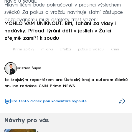
navíc u soudu.
Hlavní líčení bude pokračovat v prosinci výslechem
svědků. Za pokus o vraždu navrhuje státní zástupce
obžalovanému muži osmiletý trest vězení.
MOHLO VÁM UNIKNOUT: Bití, tahání za vlasy i
nadávky. Případ týrání dětí v jeslích v Žatci
zřejmě zamíří k soudu
Failed to fetch
Krimi zprávy
milenci
střelba
pokus o vraždu
krimi
Kristián Šujan
Je krajským reportérem pro Ústecký kraj a autorem článků
on-line redakce CNN Prima NEWS.
Pro tento článek jsou komentáře vypnuté
Návrhy pro vás