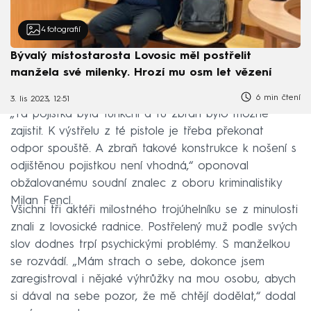
4
fotografií
Bývalý místostarosta Lovosic měl postřelit
manžela své milenky. Hrozí mu osm let vězení
6 min čtení
3. lis 2023, 12:51
„Ta pojistka byla funkční a tu zbraň bylo možné
zajistit. K výstřelu z té pistole je třeba překonat
odpor spouště. A zbraň takové konstrukce k nošení s
odjištěnou pojistkou není vhodná,“ oponoval
obžalovanému soudní znalec z oboru kriminalistiky
Milan Fencl.
Všichni tři aktéři milostného trojúhelníku se z minulosti
znali z lovosické radnice. Postřelený muž podle svých
slov dodnes trpí psychickými problémy. S manželkou
se rozvádí. „Mám strach o sebe, dokonce jsem
zaregistroval i nějaké výhrůžky na mou osobu, abych
si dával na sebe pozor, že mě chtějí dodělat,“ dodal