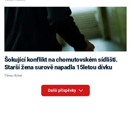
Šokující konflikt na chomutovském sídlišti.
Starší žena surově napadla 15letou dívku
Téma: Krimi
Další příspěvky