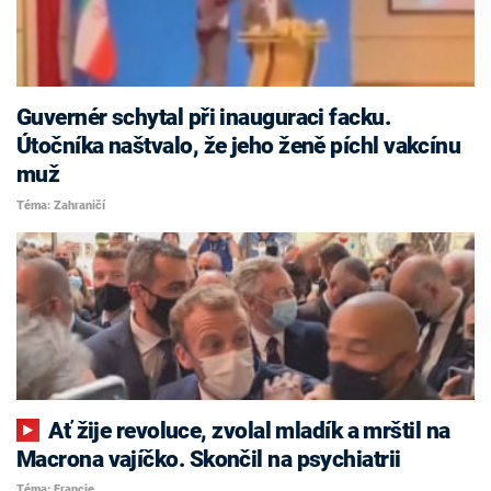
Guvernér schytal při inauguraci facku.
Útočníka naštvalo, že jeho ženě píchl vakcínu
muž
Téma: Zahraničí
Ať žije revoluce, zvolal mladík a mrštil na
Macrona vajíčko. Skončil na psychiatrii
Téma: Francie