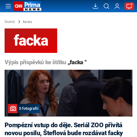
Domů
facka
facka
Výpis příspěvků ke štítku
„facka “
5 fotografií
Pompézní vstup do děje. Seriál ZOO přivítá
novou posilu, Šteflová bude rozdávat facky