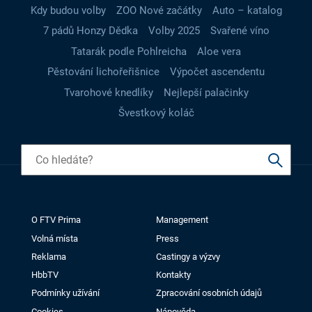
Kdy budou volby
ZOO Nové začátky
Auto – katalog
7 pádů Honzy Dědka
Volby 2025
Svařené víno
Tatarák podle Pohlreicha
Aloe vera
Pěstování lichořeřišnice
Výpočet ascendentu
Tvarohové knedlíky
Nejlepší palačinky
Švestkový koláč
O FTV Prima
Management
Volná místa
Press
Reklama
Castingy a výzvy
HbbTV
Kontakty
Podmínky užívání
Zpracování osobních údajů
Cookies
Nápověda