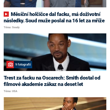
Měsíční holčičce dal facku, má doživotní
následky. Soud muže poslal na 16 let za mříže
Téma: Soudy
9 fotografií
Trest za facku na Oscarech: Smith dostal od
filmové akademie zákaz na deset let
Téma: USA