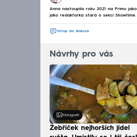
Anna nastoupila roku 2021 na Primu jak
jako redaktorka stará o sekci Showtime.
Vstup do diskuze
Návrhy pro vás
5
fotografií
Žebříček nejhorších jídel