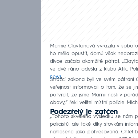
Marnie Claytonová vyrazila v sobotu
ho měla opustit, domů však nedorazila.
dívce začala okamžitě pátrat. „Clay
ve dvě ráno odešla z klubu Atik. Poli
news
.
Strážci zákona byli ve svém pátrání 
veřejnost informovali o tom, že se j
potvrdit, že jsme Marnii našli v pořád
obavy,“ řekl velitel místní policie M
Podezřelý je zatčen
„Tohoto skvělého výsledku se nám po
policistů, ale také díky stovkám info
nahlášena jako pohřešovaná. Chtěl byc