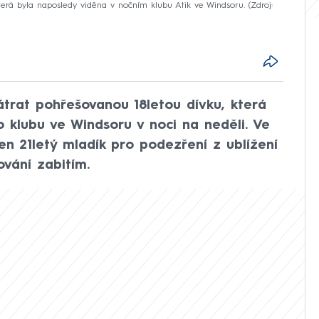
, která byla naposledy viděna v nočním klubu Atik ve Windsoru.
Zdroj:
pátrat pohřešovanou 18letou dívku, která
 klubu ve Windsoru v noci na neděli. Ve
en 21letý mladík pro podezření z ublížení
vání zabitím.