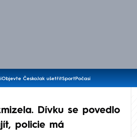
í
Objevte Česko
Jak ušetřit
Sport
Počasí
mizela. Dívku se povedlo
ít, policie má