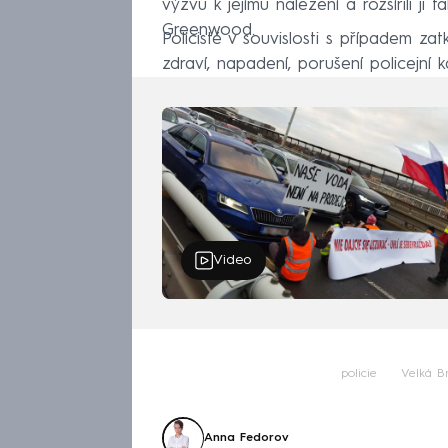
výzvu k jejímu nalezení a rozšířili ji 
Greenwood.
Policisté v souvislosti s případem za
zdraví, napadení, porušení policejní 
Video
policie
Velká Br
Anna Fedorov