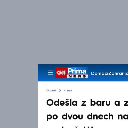
Domácí
Zahranič
Pořady
Domů
Krimi
Odešla z baru a z
po dvou dnech naj