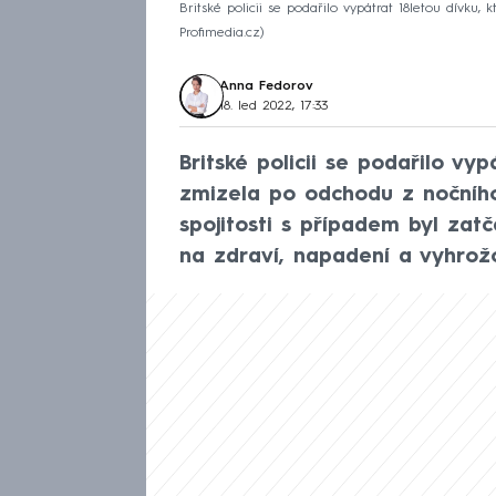
Britské policii se podařilo vypátrat 18letou dívku
Profimedia.cz
Anna Fedorov
18. led 2022, 17:33
Britské policii se podařilo vy
zmizela po odchodu z nočního
spojitosti s případem byl zatč
na zdraví, napadení a vyhrožo