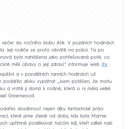
 večer do nočního klubu Atik. V pozdních hodinách
 Její rodiče se proto obrátili na policii. Ta po
tonová byla nahlášena jako pohřešovaná poté, co
cisté měli obavy o její zdraví,“ informuje web
Itv
úspěšní a v pondělních ranních hodinách už
im podařilo dívku vypátrat. „Jsem potěšen, že mohu
ku a vrátili ji domů k rodině, která o ni měla velké
ichael Greenwood.
dařilo dosáhnout nejen díky fantastické práci
rmací, které jsme získali od doby, kdy byla Marnie
h upřímně poděkovat tisícům lidí, kteří sdíleli naši