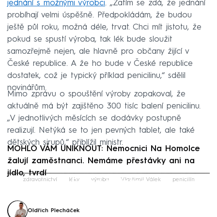
jednání s možnými výrobci
. „Zatím se zdá, že jednání
probíhají velmi úspěšně. Předpokládám, že budou
ještě půl roku, možná déle, trvat. Chci mít jistotu, že
pokud se spustí výroba, tak lék bude sloužit
samozřejmě nejen, ale hlavně pro občany žijící v
České republice. A že ho bude v České republice
dostatek, což je typický příklad penicilinu,“ sdělil
novinářům.
Mimo zprávu o spouštění výroby zopakoval, že
aktuálně má být zajištěno 300 tisíc balení penicilinu.
„V jednotlivých měsících se dodávky postupně
realizují. Netýká se to jen pevných tablet, ale také
dětských sirupů,“ přiblížil ministr.
MOHLO VÁM UNIKNOUT: Nemocnici Na Homolce
žalují zaměstnanci. Nemáme přestávky ani na
jídlo, tvrdí
Failed to fetch
zdravotnictví
léky
výroba
Vlastimil Válek
penicilín
Oldřich Plecháček